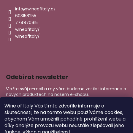
info
@
wineofitaly.cz
603158255
774870915
wineofitaly/
wineofitaly/
Odebírat newsletter
Vložte svůj e-mail a my vám budeme zasílat informace o
nových produktech na našem e-shopu.
E-mail
Wine of Italy Vás tímto zdvořile informuje o
skutečnosti, že na tomto webu používáme cookies,
abychom Vám umožnili pohodlné prohlížení webu a
PŘIHLÁSIT SE
díky analýze provozu webu neustále zlepšovali jeho
funkce, výkon a použitelnost.