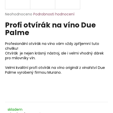
a
j
Průměrné
Neohodnoceno
Podrobnosti hodnocení
í
hodnocení
Profi otvírák na víno Due
produktu
t
je
Palme
?
0,0
z
5
Profesionální otvírák na víno vám vždy zpříjemní tuto
hvězdiček.
chvilku!
Otvírák je nejen krásný nástroj, ale i velmi vhodný dárek
pro milovníky vín.
HLEDAT
Velmi kvalitní profi otvírák na víno originál z vinařství Due
Palme vyrobený firmou Murano.
D
o
p
o
r
u
skladem