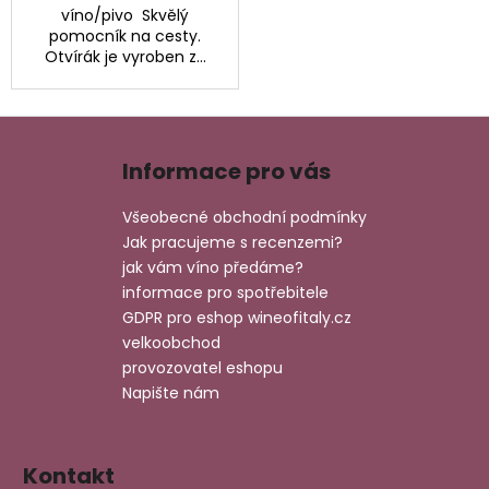
víno/pivo Skvělý
pomocník na cesty.
Otvírák je vyroben z...
Z
á
Informace pro vás
p
a
Všeobecné obchodní podmínky
t
Jak pracujeme s recenzemi?
í
jak vám víno předáme?
informace pro spotřebitele
GDPR pro eshop wineofitaly.cz
velkoobchod
provozovatel eshopu
Napište nám
Kontakt