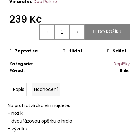
č
Due Palme
u
j
239 Kč
e
Měrná
m
DO KOŠÍKU
cena:
e
Zeptat se
Hlídat
Sdílet
IL
BASTARDO
ROSSO
Kategorie
:
Doplňky
ITALIANO
Původ
:
Itálie
249
Kč
Popis
Hodnocení
Na profi otvíráku vín najdete:
- nožík
- dvoufázovou opěrku o hrdlo
- vývrtku