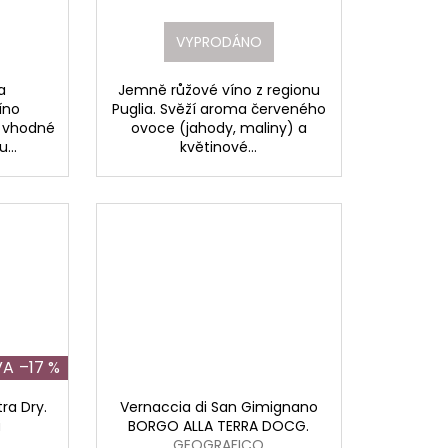
VYPRODÁNO
a
Jemně růžové víno z regionu
íno
Puglia. Svěží aroma červeného
, vhodné
ovoce (jahody, maliny) a
...
květinové...
–17 %
ra Dry.
Vernaccia di San Gimignano
i
BORGO ALLA TERRA DOCG.
GEOGRAFICO