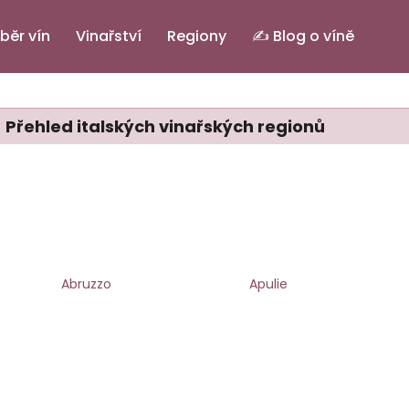
běr vín
Vinařství
Regiony
✍️ Blog o víně
Co potřebujete najít?
Přehled italských vinařských regionů
HLEDAT
Doporučujeme
Abruzzo
Apulie
PINOT GRIGIO ALTO ADIGE DOC.
ELENA
IL BASTARDO RO