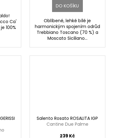
DO KOŠÍKU
aldo!
Oblíbené, lehké bílé je
ecco Ca'
harmonickým spojením odrůd
 je 100%
Trebbiano Toscano (70 %) a
Moscato Siciliano...
GERISSI
Salento Rosato ROSALITA IGP
Cantine Due Palme
ano
239 Kč