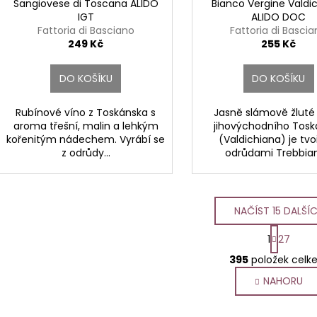
Sangiovese di Toscana ALIDO
Bianco Vergine Valdi
IGT
ALIDO DOC
Fattoria di Basciano
Fattoria di Basci
249 Kč
255 Kč
DO KOŠÍKU
DO KOŠÍKU
Rubínové víno z Toskánska s
Jasně slámově žluté 
aroma třešní, malin a lehkým
jihovýchodního Tosk
kořenitým nádechem. Vyrábí se
(Valdichiana) je tv
z odrůdy...
odrůdami Trebbian
NAČÍST 15 DALŠÍ
S
1
27
O
t
395
položek celk
r
v
á
NAHORU
l
n
á
k
d