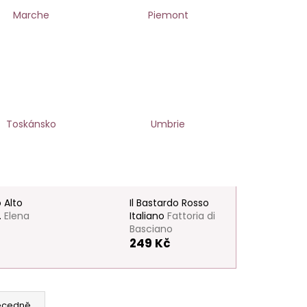
Marche
Piemont
Toskánsko
Umbrie
o Alto
Il Bastardo Rosso
.
Elena
Italiano
Fattoria di
Basciano
249 Kč
ecedně