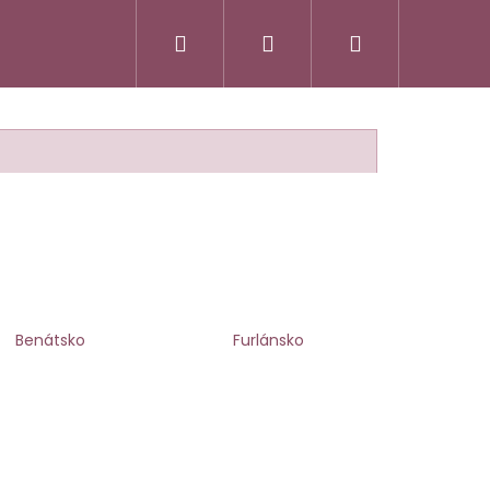
Hledat
Přihlášení
Nákupní
košík
Benátsko
Furlánsko
SSO ITALIANO
FATTORIA