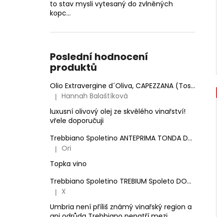
to stav mysli vytesaný do zvlněných
kopc...
Poslední hodnocení
produktů
Olio Extravergine d´Oliva, CAPEZZANA (Toskánsko) - 0,5 l
Hannah Balaštíková
|
Hodnocení produktu je 5 z 5 hvězdiček.
luxusní olivový olej ze skvělého vinařství!
vřele doporučuji
Trebbiano Spoletino ANTEPRIMA TONDA DOC.
Anto
Ori
|
Hodnocení produktu je 5 z 5 hvězdiček.
Topka vino
Trebbiano Spoletino TREBIUM Spoleto DOC.
Antone
X
|
Hodnocení produktu je 5 z 5 hvězdiček.
Umbria není příliš známý vinařský region a
ani odrůda Trebbiano nepatří mezi