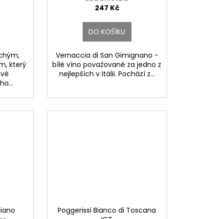
247 Kč
DO KOŠÍKU
uchým,
Vernaccia di San Gimignano -
m, který
bílé víno považované za jedno z
ivé
nejlepších v Itálii. Pochází z...
o...
liano
Poggerissi Bianco di Toscana