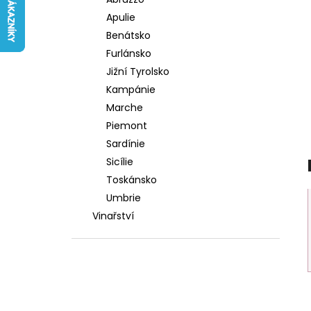
FATTORIA DI BASCIANO
l
Apulie
242 Kč
Benátsko
Furlánsko
Jižní Tyrolsko
Kampánie
Marche
Piemont
Sardínie
Sicílie
Toskánsko
Umbrie
Vinařství