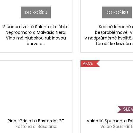
DO KOŠÍKU
DO KOŠÍKU
Sluncem zalité Salento, kolébka
Krásně lahodné 
Negroamaro a Malvasia Nera.
bezproblémové v
Víno má hlubokou rubínovou
v nadprůměrné kvalitě
barvu a...
téměř ke každému
AKCE
Pinot Grigio La Bastarda IGT
Valdo IKI Spumante Ext
Fattoria di Basciano
Valdo Spumant