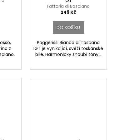
ano
IGT
Fattoria di Basciano
249 Kč
DO KOŠÍKU
Rosso,
Poggerissi Bianco di Toscana
íno z
IGT je vynikající, svěží toskánské
asciano,
bílé. Harmonicky snoubí tóny...