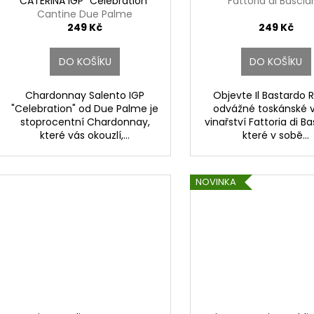
CATERINA IGP "Celebration"
Fattoria di Basci
Cantine Due Palme
249 Kč
249 Kč
DO KOŠÍKU
DO KOŠÍKU
Chardonnay Salento IGP
Objevte Il Bastardo 
"Celebration" od Due Palme je
odvážné toskánské v
stoprocentní Chardonnay,
vinařství Fattoria di B
které vás okouzlí,...
které v sobě...
NOVINKA