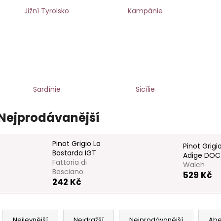
WALCH
DI BASCIANO
Jižní Tyrolsko
Kampánie
529 Kč
249 Kč
Sardínie
Sicílie
Nejprodávanější
Pinot Grigio La
Pinot Grigi
Bastarda IGT
Adige DOC
Fattoria di
Walch
Basciano
529 Kč
242 Kč
Ř
Nejlevnější
Nejdražší
Nejprodávanější
Ab