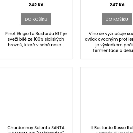
242 Kč
247 Kč
DO KOŠÍKU
DO KOŠÍKU
Pinot Grigio La Bastarda IGT je
Víno se vyznačuje s
svěží bílé ze 100% sicilských
avšak ovocným profile
hroznů, které v sobě nese...
je výsledkem pečl
fermentace a delšíh
Chardonnay Salento SANTA
Il Bastardo Rosso Ita