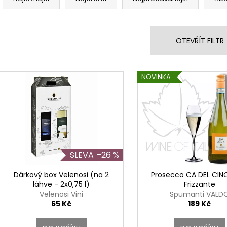
a
z
e
n
OTEVŘÍT FILTR
í
p
V
r
NOVINKA
ý
o
p
d
i
u
s
k
p
t
r
–26 %
ů
o
d
Dárkový box Velenosi (na 2
Prosecco CA DEL CI
láhve - 2x0,75 l)
Frizzante
u
Velenosi Vini
Spumanti VALD
k
65 Kč
189 Kč
t