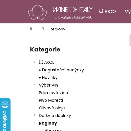
K
Přejít
na
o
💥 AKCE
Vý
obsah
Zpět
Zpět
š
do
do
í
Domů
Regiony
k
obchodu
obchodu
P
o
Kategorie
Přeskočit
s
kategorie
t
💥 AKCE
r
♦ Degustační bedýnky
a
♦ Novinky
n
Výběr vín
n
Prémiová vína
í
Pivo Moretti
p
Olivové oleje
a
Dárky a doplňky
n
Regiony
PINOT GRIGIO LA BASTARDA IGT
e
Abruzzo