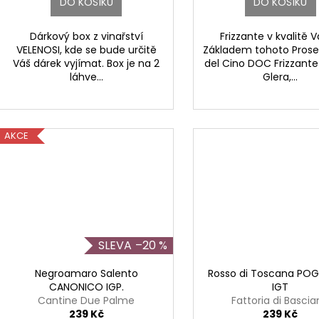
ů
DO KOŠÍKU
DO KOŠÍKU
Dárkový box z vinařství
Frizzante v kvalitě V
VELENOSI, kde se bude určitě
Základem tohoto Pros
Váš dárek vyjímat. Box je na 2
del Cino DOC Frizzante
láhve...
Glera,...
Capezzana
AKCE
nelli San Marco
–20 %
lli San Marco
Negroamaro Salento
Rosso di Toscana POG
CANONICO IGP.
IGT
Cantine Due Palme
Fattoria di Basci
239 Kč
239 Kč