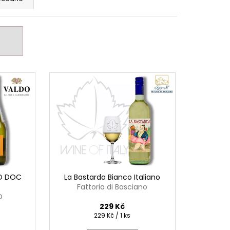
NO DOC
La Bastarda Bianco Italiano
Fattoria di Basciano
O
229 Kč
Měrná
229 Kč / 1 ks
cena: