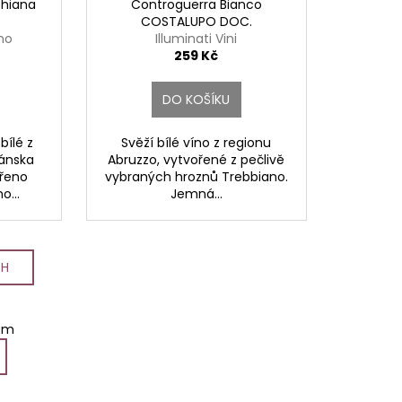
chiana
Controguerra Bianco
COSTALUPO DOC.
ano
Illuminati Vini
259 Kč
DO KOŠÍKU
bílé z
Svěží bílé víno z regionu
ánska
Abruzzo, vytvořené z pečlivě
ořeno
vybraných hroznů Trebbiano.
o...
Jemná...
CH
em