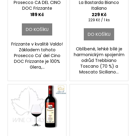
ů
o
Prosecco CA DEL CINO
La Bastarda Bianco
DOC Frizzante
Italiano
d
Spumanti VALDO
Fattoria di Basciano
189 Kč
229 Kč
u
Měrná
229 Kč / 1 ks
cena:
k
DO KOŠÍKU
t
DO KOŠÍKU
ů
Frizzante v kvalitě Valdo!
Oblíbené, lehké bílé je
Základem tohoto
harmonickým spojením
Prosecco Ca' del Cino
odrůd Trebbiano
DOC Frizzante je 100%
Toscano (70 %) a
Glera,...
Moscato Siciliano...