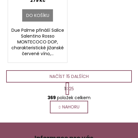
279 Kč
DO KOŠÍKU
Due Palme přináší Salice
Salentino Rosso
MONTECOCO DOP,
charakteristické jižanské
červené víno,...
NAČÍST 15 DALŠÍCH
S
1
25
O
t
369
položek celkem
r
v
á
NAHORU
l
n
á
k
d
o
Z
a
v
á
c
á