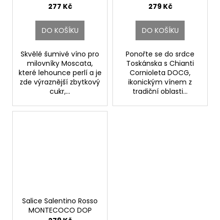
Velenosi
Fattoria di Basciano
277 Kč
279 Kč
DO KOŠÍKU
DO KOŠÍKU
Skvělé šumivé víno pro
Ponořte se do srdce
milovníky Moscata,
Toskánska s Chianti
které lehounce perlí a je
Cornioleta DOCG,
zde výraznější zbytkový
ikonickým vínem z
cukr,...
tradiční oblasti...
Salice Salentino Rosso
MONTECOCO DOP
Cantine Due Palme