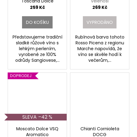
Toscana Dolce
Velenosi
Fattoria di Basciano
259 Kč
269 Kč
DO KOŠÍKU
VYPRODÁNO
Představujeme tradiční
Rubínová barva tohoto
sladké růžové víno s
Rosso Picena z regionu
lehkým perlením,
Marche napovídá, že
vyrobené ze 100%
víno se skvěle hodí k
odrůdy Sangiovese,...
večerům,...
DOPRODEJ
–42 %
Moscato Dolce VSQ
Chianti Cornioleta
Aromatico
DOCG