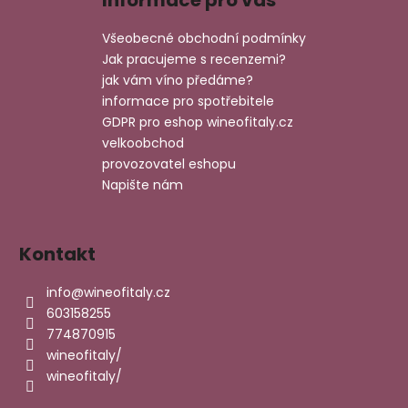
Informace pro vás
p
n
í
í
p
a
Všeobecné obchodní podmínky
r
t
Jak pracujeme s recenzemi?
v
í
jak vám víno předáme?
k
informace pro spotřebitele
y
GDPR pro eshop wineofitaly.cz
v
velkoobchod
ý
provozovatel eshopu
p
Napište nám
i
s
u
Kontakt
info
@
wineofitaly.cz
603158255
774870915
wineofitaly/
wineofitaly/