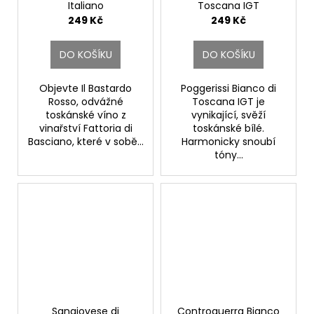
Italiano
Toscana IGT
Fattoria di Basciano
Fattoria di Basciano
249 Kč
249 Kč
DO KOŠÍKU
DO KOŠÍKU
Objevte Il Bastardo
Poggerissi Bianco di
Rosso, odvážné
Toscana IGT je
toskánské víno z
vynikající, svěží
vinařství Fattoria di
toskánské bílé.
Basciano, které v sobě...
Harmonicky snoubí
tóny...
Sangiovese di
Controguerra Bianco