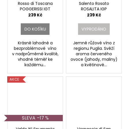
Rosso di Toscana
Salento Rosato
POGGERISSI IGT
ROSALITA IGP
Fattoria di Basciano
Cantine Due Palme
239 Kč
239 Kč
DO KOŠÍKU
VYPRODÁNO
Krásně lahodné a
Jemně růžové víno z
bezproblémové víno
regionu Puglia. Svěží
v nadprůměrné kvalitě,
aroma červeného
vhodné téměř ke
ovoce (jahody, maliny)
každému...
a květinové...
AKCE
–17 %