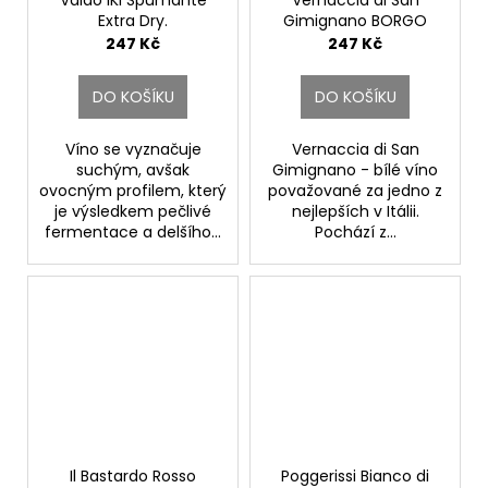
Valdo IKI Spumante
Vernaccia di San
Extra Dry.
Gimignano BORGO
Valdo Spumanti
ALLA TERRA DOCG.
247 Kč
247 Kč
GEOGRAFICO
DO KOŠÍKU
DO KOŠÍKU
Víno se vyznačuje
Vernaccia di San
suchým, avšak
Gimignano - bílé víno
ovocným profilem, který
považované za jedno z
je výsledkem pečlivé
nejlepších v Itálii.
fermentace a delšího...
Pochází z...
Il Bastardo Rosso
Poggerissi Bianco di