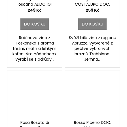
Toscana ALIDO IGT
COSTALUPO DOC.
Fattoria di Basciano
Illuminati Vini
249 Kč
259 Kč
DO KOŠÍKU
DO KOŠÍKU
Rubínové víno z
Svěží bílé víno z regionu
Toskánska s aroma
Abruzzo, vytvořené z
třešní, malin a lehkým
pečlivě vybraných
kořenitým nádechem.
hroznů Trebbiano.
Vyrábí se z odrůdy...
Jemná...
Rosa Rosato di
Rosso Piceno DOC.