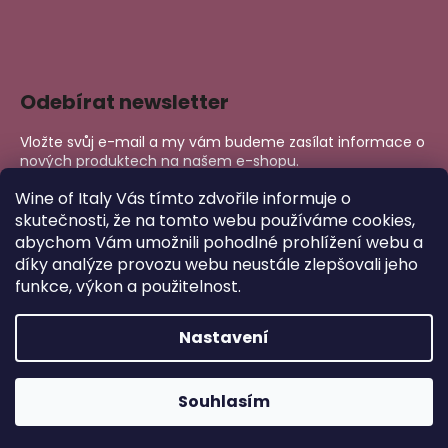
Odebírat newsletter
Vložte svůj e-mail a my vám budeme zasílat informace o
nových produktech na našem e-shopu.
E-mail
Wine of Italy Vás tímto zdvořile informuje o
skutečnosti, že na tomto webu používáme cookies,
abychom Vám umožnili pohodlné prohlížení webu a
PŘIHLÁSIT SE
díky analýze provozu webu neustále zlepšovali jeho
funkce, výkon a použitelnost.
Nastavení
Copyright 2026
Wine of Italy
. Všechna práva vyhrazena.
Upravit nastavení cookies
Vytvořil Shoptet
Souhlasím