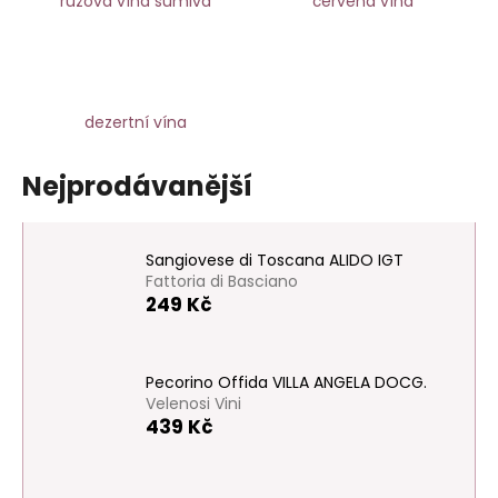
růžová vína šumivá
červená vína
a
j
í
t
dezertní vína
?
Nejprodávanější
HLEDAT
Sangiovese di Toscana ALIDO IGT
Fattoria di Basciano
249 Kč
D
o
Pecorino Offida VILLA ANGELA DOCG.
p
Velenosi Vini
o
439 Kč
r
u