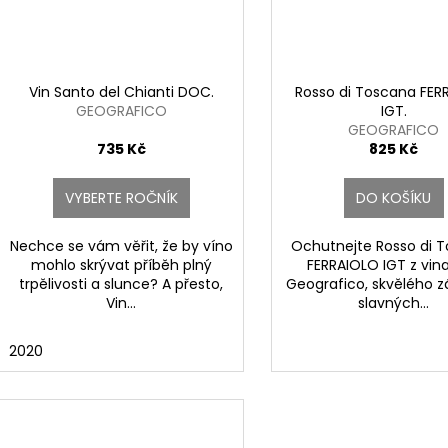
Vin Santo del Chianti DOC.
Rosso di Toscana FER
GEOGRAFICO
IGT.
GEOGRAFICO
735 Kč
825 Kč
VYBERTE ROČNÍK
DO KOŠÍKU
Nechce se vám věřit, že by víno
Ochutnejte Rosso di 
mohlo skrývat příběh plný
FERRAIOLO IGT z vina
trpělivosti a slunce? A přesto,
Geografico, skvělého 
Vin...
slavných...
2020