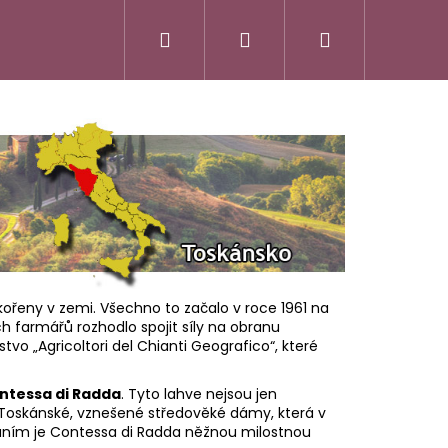
Hledat
Přihlášení
Nákupní
košík
kořeny v zemi. Všechno to začalo v roce 1961 na
ých farmářů rozhodlo spojit síly na obranu
vo „Agricoltori del Chianti Geografico“, které
ntessa di Radda
. Tyto lahve nejsou jen
ly Toskánské, vznešené středověké dámy, která v
SSO ITALIANO
FATTORIA
 vůním je Contessa di Radda něžnou milostnou