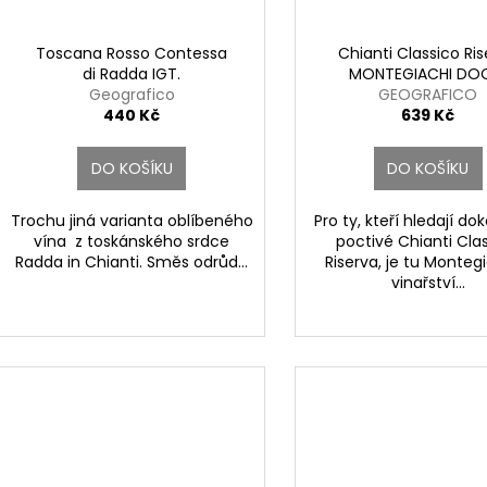
Toscana Rosso Contessa
Chianti Classico Ri
lli San Marco
di Radda IGT.
MONTEGIACHI DO
Geografico
GEOGRAFICO
440 Kč
639 Kč
DO KOŠÍKU
DO KOŠÍKU
Trochu jiná varianta oblíbeného
Pro ty, kteří hledají do
vína z toskánského srdce
poctivé Chianti Cla
Radda in Chianti. Směs odrůd...
Riserva, je tu Montegi
vinařství...