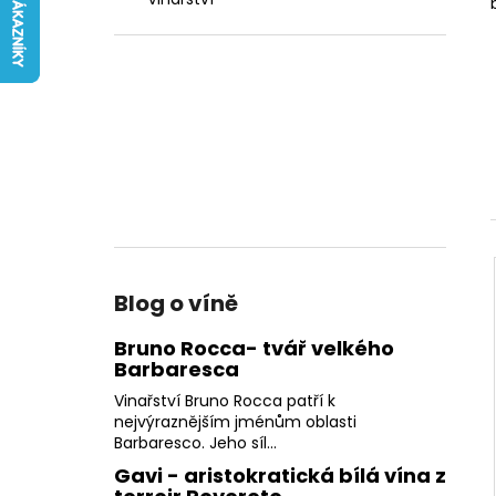
FATTORIA DI BASCIANO
l
242 Kč
Blog o víně
Bruno Rocca- tvář velkého
Barbaresca
Vinařství Bruno Rocca patří k
nejvýraznějším jménům oblasti
Barbaresco. Jeho síl...
Gavi - aristokratická bílá vína z