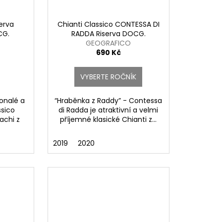
serva
Chianti Classico CONTESSA DI
CG.
RADDA Riserva DOCG.
GEOGRAFICO
690 Kč
VYBERTE ROČNÍK
konalé a
“Hraběnka z Raddy” - Contessa
ssico
di Radda je atraktivní a velmi
achi z
příjemné klasické Chianti z...
2019
2020