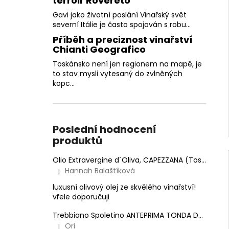
terroir Rovereto
Gavi jako životní poslání Vinařský svět
severní Itálie je často spojován s robu...
Příběh a preciznost vinařství
Chianti Geografico
Toskánsko není jen regionem na mapě, je
to stav mysli vytesaný do zvlněných
kopc...
Poslední hodnocení
produktů
Olio Extravergine d´Oliva, CAPEZZANA (Toskánsko) - 0,5 l
Hannah Balaštíková
|
Hodnocení produktu je 5 z 5 hvězdiček.
luxusní olivový olej ze skvělého vinařství!
vřele doporučuji
Trebbiano Spoletino ANTEPRIMA TONDA DOC.
Anto
Ori
|