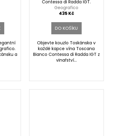
Contessa di Radda IGT.
Geografico
435 Kč
K
DO KOŠÍKU
legantní
Objevte kouzlo Toskánska v
grafico.
každé kapce vína Toscana
ánsku a
Bianco Contessa di Radda IGT z
vinařství...