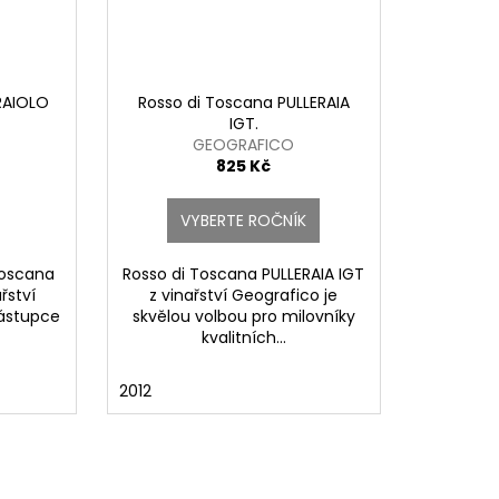
RAIOLO
Rosso di Toscana PULLERAIA
IGT.
GEOGRAFICO
825 Kč
VYBERTE ROČNÍK
Toscana
Rosso di Toscana PULLERAIA IGT
řství
z vinařství Geografico je
zástupce
skvělou volbou pro milovníky
kvalitních...
2012