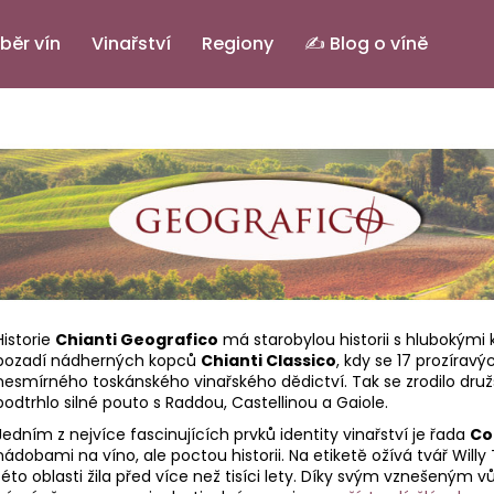
běr vín
Vinařství
Regiony
✍️ Blog o víně
Co potřebujete najít?
HLEDAT
Doporučujeme
Historie
Chianti Geografico
má starobylou historii s hlubokými 
pozadí nádherných kopců
Chianti Classico
, kdy se 17 prozírav
nesmírného toskánského vinařského dědictví. Tak se zrodilo družst
podtrhlo silné pouto s Raddou, Castellinou a Gaiole.
Jedním z nejvíce fascinujících prvků identity vinařství je řada
Co
nádobami na víno, ale poctou historii. Na etiketě ožívá tvář Wil
PINOT GRIGIO ALTO ADIGE DOC.
ELENA
IL BASTARDO RO
této oblasti žila před více než tisíci lety. Díky svým vznešeným