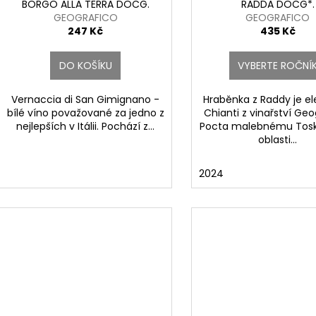
t
BORGO ALLA TERRA DOCG.
RADDA DOCG*.
u
GEOGRAFICO
GEOGRAFICO
ů
k
247 Kč
435 Kč
t
ů
DO KOŠÍKU
VYBERTE ROČNÍ
Vernaccia di San Gimignano -
Hraběnka z Raddy je e
bílé víno považované za jedno z
Chianti z vinařství Geo
nejlepších v Itálii. Pochází z...
Pocta malebnému Tosk
oblasti...
2024
Capezzana
nelli San Marco