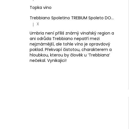
Hodnocení produktu je 5 z 5 hvězdiček.
Topka vino
Trebbiano Spoletino TREBIUM Spoleto DOC.
Antone
X
|
Hodnocení produktu je 5 z 5 hvězdiček.
Umbria není příliš známý vinařský region a
ani odrůda Trebbiano nepatří mezi
nejznámější, ale tohle víno je opravdový
poklad. Překvapí čistotou, charakterem a
hloubkou, kterou by člověk u ‘Trebbiana’
nečekal. Vynikajici!