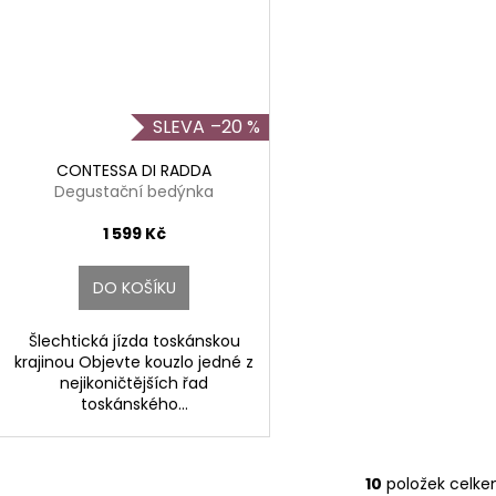
–20 %
CONTESSA DI RADDA
Degustační bedýnka
1 599 Kč
DO KOŠÍKU
Šlechtická jízda toskánskou
krajinou Objevte kouzlo jedné z
nejikoničtějších řad
toskánského...
10
položek celk
O