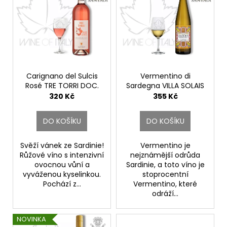
í
p
p
i
r
s
o
p
d
r
u
o
Carignano del Sulcis
Vermentino di
k
Rosé TRE TORRI DOC.
Sardegna VILLA SOLAIS
d
Santadi
DOC.
320 Kč
355 Kč
t
u
Santadi
ů
k
DO KOŠÍKU
DO KOŠÍKU
t
ů
Svěží vánek ze Sardinie!
Vermentino je
Růžové víno s intenzivní
nejznámější odrůda
ovocnou vůní a
Sardinie, a toto víno je
vyváženou kyselinkou.
stoprocentní
Pochází z...
Vermentino, které
odráží...
NOVINKA