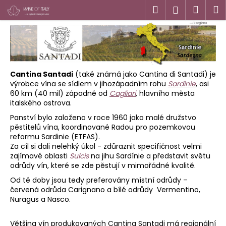
K
Přejít
Hledat
Náku
M
Přihlášen
na
o
obsah
Zpět
Zpět
košík
š
í
C
k
o
Cantina Santadi
(také známá jako Cantina di Santadi) je
p
výrobce vína se sídlem v jihozápadním rohu
Sardinie
, asi
o
60 km (40 mil) západně od
Cagliari
, hlavního města
italského ostrova.
t
Panství bylo založeno v roce 1960 jako malé družstvo
ř
pěstitelů vína, koordinované Radou pro pozemkovou
e
reformu Sardinie (ETFAS).
b
Za cíl si dali nelehký úkol -
zdůraznit specifičnost velmi
zajímavé oblasti
Sulcis
na jihu Sardínie a představit světu
u
odrůdy vín, které se zde pěstují v mimořádné kvalitě.
j
Od té doby jsou tedy preferovány místní odrůdy –
e
červená odrůda Carignano a bílé odrůdy Vermentino,
t
Nuragus a Nasco.
e
n
Většina vín produkovaných Cantina Santadi má regionální