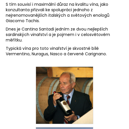
č
S tím souvisí i maximální důraz na kvalitu vína, jako
u
konzultanta přizvali ke spolupráci jednoho z
j
nejrenomovanějších italských a světových enologů
e
Giacomo Tachis.
m
Dnes je Cantina Santadi jedním ze dvou nejlepších
e
sardinských vinařství a je pojmem i v celosvětovém
měřítku.
Typická vína pro toto vinařství je skvostné bílé
IL
Vermentino, Nuragus, Nasco a červené Carignano.
BASTARDO
ROSSO
ITALIANO
FATTORIA
DI
BASCIANO
249
Kč