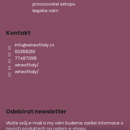
ý
provozovatel eshopu
p
Napište nám
i
s
u
Kontakt
info
@
wineofitaly.cz
603158255
774870915
wineofitaly/
wineofitaly/
Odebírat newsletter
Vložte svůj e-mail a my vám budeme zasílat informace o
nových produktech na našem e-shopu.