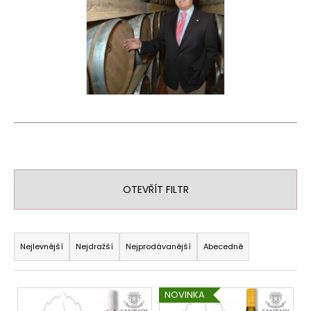
OTEVŘÍT FILTR
Ř
a
Nejlevnější
Nejdražší
Nejprodávanější
Abecedně
z
e
V
NOVINKA
n
ý