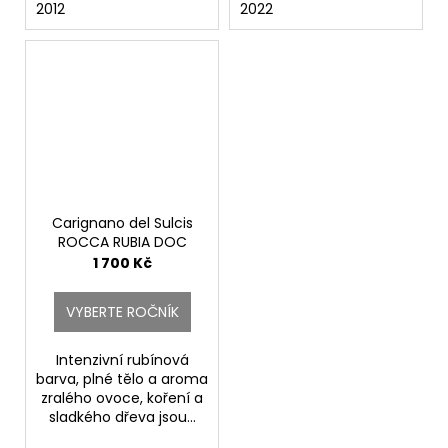
2012
2022
Carignano del Sulcis
ROCCA RUBIA DOC
Riserva Magnum.
1 700 Kč
Santadi
VYBERTE ROČNÍK
Intenzivní rubínová
barva, plné tělo a aroma
zralého ovoce, koření a
sladkého dřeva jsou...