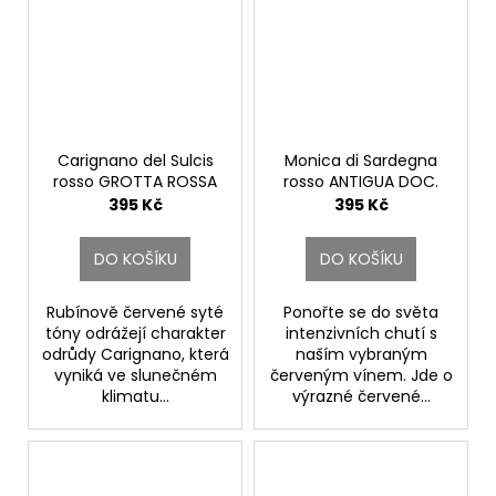
Carignano del Sulcis
Monica di Sardegna
rosso GROTTA ROSSA
rosso ANTIGUA DOC.
DOC.
Santadi
395 Kč
395 Kč
Santadi
DO KOŠÍKU
DO KOŠÍKU
Rubínově červené syté
Ponořte se do světa
tóny odrážejí charakter
intenzivních chutí s
odrůdy Carignano, která
naším vybraným
vyniká ve slunečném
červeným vínem. Jde o
klimatu...
výrazné červené...