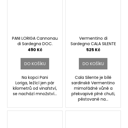
PANI LORIGA Cannonau
Vermentino di
di Sardegna DOC.
Sardegna CALA SILENTE
Santadi
DOC.
490 Kč
525 Kč
Santadi
DO KOŠÍKU
DO KOŠÍKU
Na kopci Pani
Cala Silente je bílé
Loriga, ležící jen pár
sardinské Vermentino
kilometrů od vinařství,
mimořádné vůně a
se nachází množství...
překvapivé plné chuti,
pěstované na...