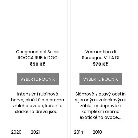
Carignano del Sulcis
Vermentino di
ROCCA RUBIA DOC
Sardegna VILLA DI
Riserva.
CHIESA DOC.
850 Kč
970 Kč
Santadi
Santadi
VYBERTE ROČNÍK
VYBERTE ROČNÍK
Intenzivní rubínová
Slámově zlatavý odstín
barva, plné tělo a aroma
s jemnými zelenkavými
zralého ovoce, koření a
záblesky doprovází
sladkého dřeva jsou...
komplexní aroma
exotického ovoce,...
2020
2021
2014
2018