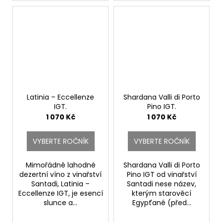
Latinia – Eccellenze
Shardana Valli di Porto
IGT.
Pino IGT.
Santadi
Santadi
1 070 Kč
1 070 Kč
VYBERTE ROČNÍK
VYBERTE ROČNÍK
Mimořádně lahodné
Shardana Valli di Porto
dezertní víno z vinařství
Pino IGT od vinařství
Santadi, Latinia –
Santadi nese název,
Eccellenze IGT, je esencí
kterým starověcí
slunce a...
Egypťané (před...