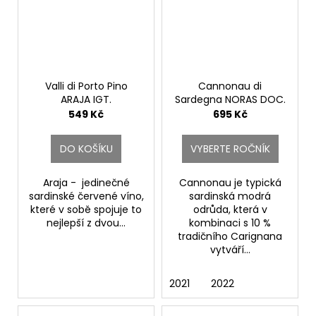
Valli di Porto Pino
Cannonau di
ARAJA IGT.
Sardegna NORAS DOC.
Santadi
Santadi
549 Kč
695 Kč
DO KOŠÍKU
VYBERTE ROČNÍK
Araja - jedinečné
Cannonau je typická
sardinské červené víno,
sardinská modrá
které v sobě spojuje to
odrůda, která v
nejlepší z dvou...
kombinaci s 10 %
tradičního Carignana
vytváří...
2021
2022