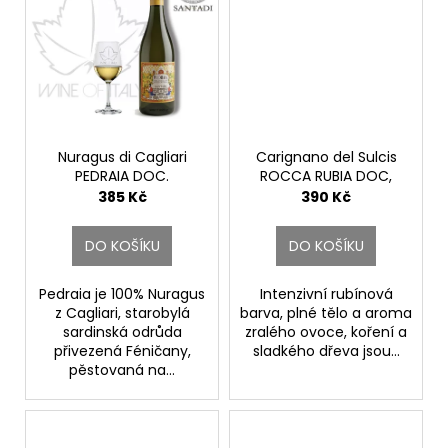
Nuragus di Cagliari
Carignano del Sulcis
PEDRAIA DOC.
ROCCA RUBIA DOC,
Santadi
0,375 l, Riserva .
385 Kč
390 Kč
Santadi
DO KOŠÍKU
DO KOŠÍKU
Pedraia je 100% Nuragus
Intenzivní rubínová
z Cagliari, starobylá
barva, plné tělo a aroma
sardinská odrůda
zralého ovoce, koření a
přivezená Féničany,
sladkého dřeva jsou...
pěstovaná na...