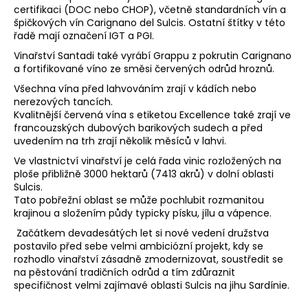
certifikaci (DOC nebo CHOP), včetně standardních vín a
a
špičkových vín Carignano del Sulcis. Ostatní štítky v této
j
řadě mají označení IGT a PGI.
í
Vinařství Santadi také vyrábí Grappu z pokrutin Carignano
t
a fortifikované víno ze směsi červených odrůd hroznů.
?
Všechna vína před lahvováním zrají v kádích nebo
nerezových tancích.
Kvalitnější červená vína s etiketou Excellence také zrají ve
francouzských dubových barikových sudech a před
uvedením na trh zrají několik měsíců v lahvi.
HLEDAT
Ve vlastnictví vinařství je celá řada vinic rozložených na
ploše přibližně 3000 hektarů (7413 akrů) v dolní oblasti
Sulcis.
Tato pobřežní oblast se může pochlubit rozmanitou
krajinou a složením půdy typicky písku, jílu a vápence.
D
o
Začátkem devadesátých let si nové vedení družstva
postavilo před sebe velmi ambiciózní projekt, kdy se
p
rozhodlo vinařství zásadně zmodernizovat, soustředit se
o
na pěstování tradičních odrůd a tím zdůraznit
r
specifičnost velmi zajímavé oblasti Sulcis na jihu Sardínie.
u