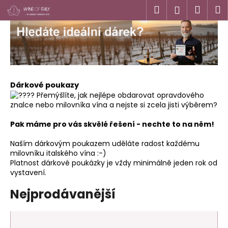
K
Přejít
Hledat
Náku
M
Přihlášen
na
o
obsah
Zpět
Zpět
košík
š
í
C
k
o
p
Dárkové poukazy
o
Přemýšlíte, jak nejlépe obdarovat opravdového
znalce nebo milovníka vína a nejste si zcela jisti výběrem?
t
ř
Pak máme pro vás skvělé řešení - nechte to na něm!
e
Naším dárkovým poukazem uděláte radost každému
b
milovníku italského vína :-)
u
Platnost dárkové poukázky je vždy minimálně jeden rok od
j
vystavení.
e
Nejprodávanější
t
e
n