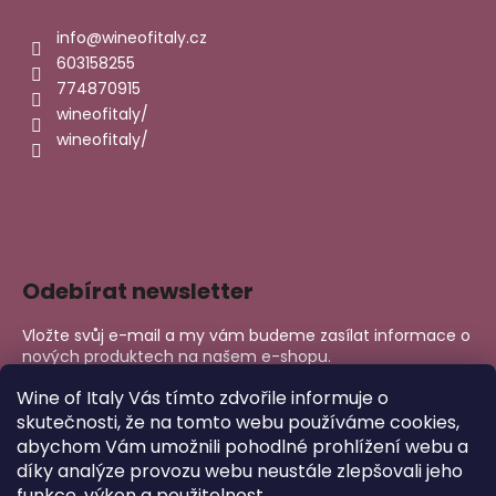
s
u
info
@
wineofitaly.cz
603158255
774870915
wineofitaly/
wineofitaly/
Odebírat newsletter
Vložte svůj e-mail a my vám budeme zasílat informace o
nových produktech na našem e-shopu.
E-mail
Wine of Italy Vás tímto zdvořile informuje o
skutečnosti, že na tomto webu používáme cookies,
abychom Vám umožnili pohodlné prohlížení webu a
PŘIHLÁSIT SE
díky analýze provozu webu neustále zlepšovali jeho
funkce, výkon a použitelnost.