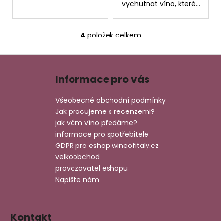
vychutnat víno, které...
4
položek celkem
O
v
Z
l
á
á
Informace pro vás
d
p
a
a
Všeobecné obchodní podmínky
c
t
Jak pracujeme s recenzemi?
í
í
jak vám víno předáme?
p
informace pro spotřebitele
r
GDPR pro eshop wineofitaly.cz
v
velkoobchod
k
provozovatel eshopu
y
v
Napište nám
ý
p
i
Kontakt