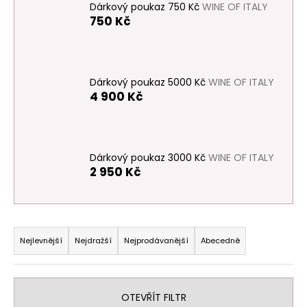
Dárkový poukaz 750 Kč
WINE OF ITALY
a
750 Kč
j
í
t
Dárkový poukaz 5000 Kč
WINE OF ITALY
?
4 900 Kč
Dárkový poukaz 3000 Kč
WINE OF ITALY
HLEDAT
2 950 Kč
D
Ř
o
a
Nejlevnější
Nejdražší
Nejprodávanější
Abecedně
p
z
o
e
r
u
n
OTEVŘÍT FILTR