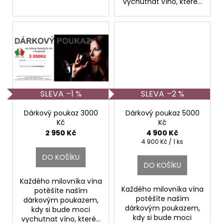
vychutnat víno, které...
–1 %
–2 %
Dárkový poukaz 3000
Dárkový poukaz 5000
Kč
Kč
WINE OF ITALY
WINE OF ITALY
2 950 Kč
4 900 Kč
Měrná
4 900 Kč / 1 ks
cena:
DO KOŠÍKU
DO KOŠÍKU
Každého milovníka vína
Každého milovníka vína
potěšíte naším
potěšíte naším
dárkovým poukazem,
dárkovým poukazem,
kdy si bude moci
kdy si bude moci
vychutnat víno, které...