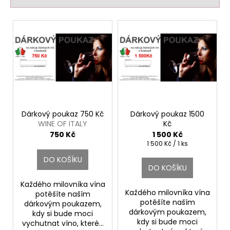
č
í
u
p
V
j
r
ý
e
o
m
p
d
e
i
u
s
k
p
ETNA
t
BIANCO
r
ALTA
ů
o
MORA
Dárkový poukaz 750 Kč
Dárkový poukaz 1500
DOC.
WINE OF ITALY
Kč
d
CUSUMANO
wineofitaly.cz
750 Kč
1 500 Kč
u
Měrná
1 500 Kč / 1 ks
590
cena:
k
Kč
DO KOŠÍKU
t
DO KOŠÍKU
ů
Každého milovníka vína
Každého milovníka vína
potěšíte naším
potěšíte naším
dárkovým poukazem,
dárkovým poukazem,
kdy si bude moci
kdy si bude moci
vychutnat víno, které...