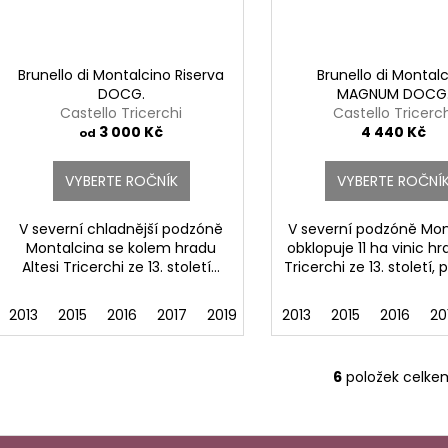
Brunello di Montalcino Riserva
Brunello di Montal
DOCG.
MAGNUM DOCG
Castello Tricerchi
Castello Tricerc
3 000 Kč
4 440 Kč
od
VYBERTE ROČNÍK
VYBERTE ROČNÍ
V severní chladnější podzóně
V severní podzóně Mon
Montalcina se kolem hradu
obklopuje 11 ha vinic hr
Altesi Tricerchi ze 13. století...
Tricerchi ze 13. století, 
2013
2015
2016
2017
2019
2021
2013
2015
2016
20
6
položek celke
O
v
l