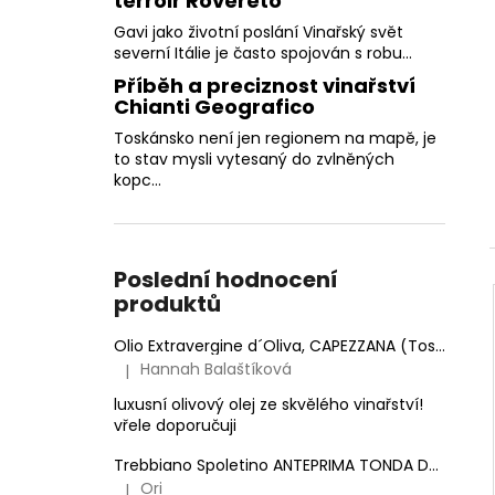
terroir Rovereto
Gavi jako životní poslání Vinařský svět
severní Itálie je často spojován s robu...
Příběh a preciznost vinařství
Chianti Geografico
Toskánsko není jen regionem na mapě, je
to stav mysli vytesaný do zvlněných
kopc...
Poslední hodnocení
produktů
Olio Extravergine d´Oliva, CAPEZZANA (Toskánsko) - 0,5 l
Hannah Balaštíková
|
Hodnocení produktu je 5 z 5 hvězdiček.
luxusní olivový olej ze skvělého vinařství!
vřele doporučuji
Trebbiano Spoletino ANTEPRIMA TONDA DOC.
Anto
Ori
|