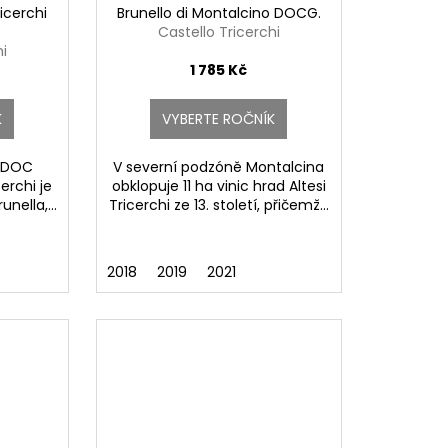
icerchi
Brunello di Montalcino DOCG.
Castello Tricerchi
hi
1 785 Kč
K
VYBERTE ROČNÍK
o DOC
V severní podzóně Montalcina
cerchi je
obklopuje 11 ha vinic hrad Altesi
nella,...
Tricerchi ze 13. století, přičemž...
2018
2019
2021