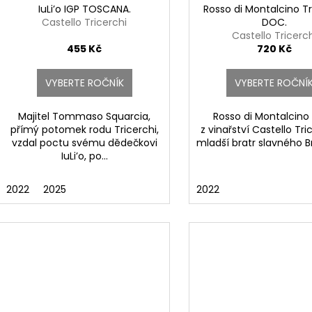
k
d
IuLi’o IGP TOSCANA.
Rosso di Montalcino Tr
t
Castello Tricerchi
DOC.
u
Castello Tricerc
ů
k
lli San Marco
455 Kč
720 Kč
t
ů
VYBERTE ROČNÍK
VYBERTE ROČNÍ
Majitel Tommaso Squarcia,
Rosso di Montalcin
přímý potomek rodu Tricerchi,
z vinařství Castello Tri
vzdal poctu svému dědečkovi
mladší bratr slavného Bru
IuLi’o, po...
2022
2025
2022