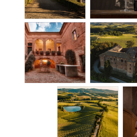
WALCH
DI BASCIANO
529 Kč
249 Kč