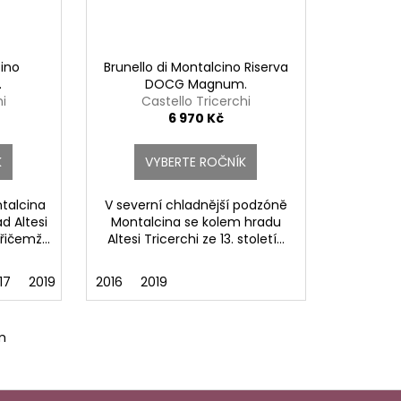
cino
Brunello di Montalcino Riserva
.
DOCG Magnum.
hi
Castello Tricerchi
6 970 Kč
K
VYBERTE ROČNÍK
talcina
V severní chladnější podzóně
ad Altesi
Montalcina se kolem hradu
přičemž...
Altesi Tricerchi ze 13. století...
17
2019
2016
2019
m