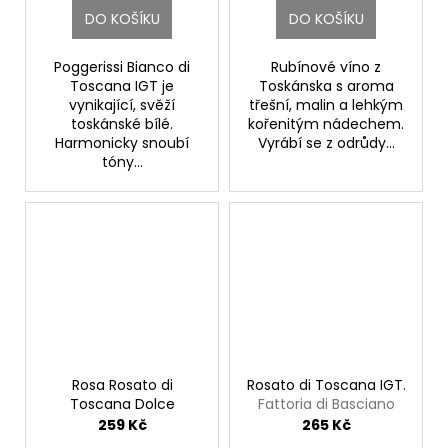
DO KOŠÍKU
DO KOŠÍKU
Poggerissi Bianco di
Rubínové víno z
Toscana IGT je
Toskánska s aroma
vynikající, svěží
třešní, malin a lehkým
toskánské bílé.
kořenitým nádechem.
Harmonicky snoubí
Vyrábí se z odrůdy...
tóny...
Rosa Rosato di
Rosato di Toscana IGT.
Toscana Dolce
Fattoria di Basciano
Fattoria di Basciano
259 Kč
265 Kč