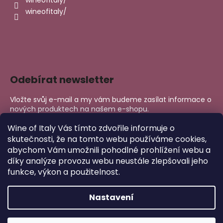
wineofitaly/
wineofitaly/
Odebírat newsletter
Vložte svůj e-mail a my vám budeme zasílat informace o
nových produktech na našem e-shopu.
E-mail
Wine of Italy Vás tímto zdvořile informuje o
skutečnosti, že na tomto webu používáme cookies,
abychom Vám umožnili pohodlné prohlížení webu a
PŘIHLÁSIT SE
díky analýze provozu webu neustále zlepšovali jeho
funkce, výkon a použitelnost.
Nastavení
Copyright 2026
Wine of Italy
. Všechna práva vyhrazena.
Upravit nastavení cookies
Vytvořil Shoptet