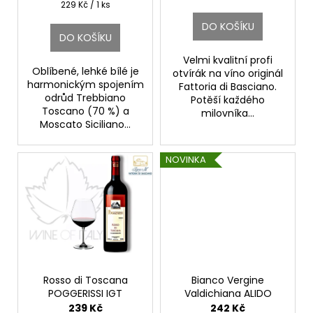
č
u
Měrná
229 Kč / 1 ks
ů
u
cena:
k
DO KOŠÍKU
j
t
DO KOŠÍKU
e
ů
Velmi kvalitní profi
m
Oblíbené, lehké bílé je
otvírák na víno originál
e
harmonickým spojením
Fattoria di Basciano.
odrůd Trebbiano
Potěší každého
Toscano (70 %) a
milovníka...
ETNA
Moscato Siciliano...
BIANCO
ALTA
MORA
NOVINKA
DOC.
CUSUMANO
590
Kč
Rosso di Toscana
Bianco Vergine
POGGERISSI IGT
Valdichiana ALIDO
Fattoria di Basciano
DOC
239 Kč
242 Kč