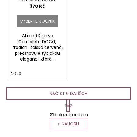
Fattoria di Basciano
370 Kč
VYBERTE ROČNÍK
Chianti Riserva
Cornioleta DOCG,
tradiční italská červená,
představuje typickou
eleganci, která...
2020
NAČÍST 6 DALŠÍCH
S
1
2
t
O
r
21
položek celkem
v
á
NAHORU
l
n
k
á