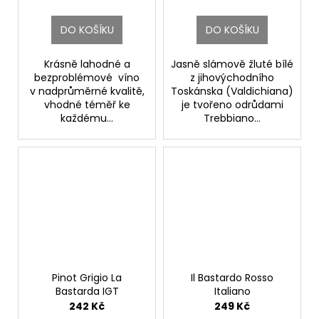
Fattoria di Basciano
DO KOŠÍKU
DO KOŠÍKU
Krásně lahodné a
Jasně slámově žluté bílé
bezproblémové víno
z jihovýchodního
v nadprůměrné kvalitě,
Toskánska (Valdichiana)
vhodné téměř ke
je tvořeno odrůdami
každému...
Trebbiano...
Pinot Grigio La
Il Bastardo Rosso
Bastarda IGT
Italiano
Fattoria di Basciano
Fattoria di Basciano
242 Kč
249 Kč