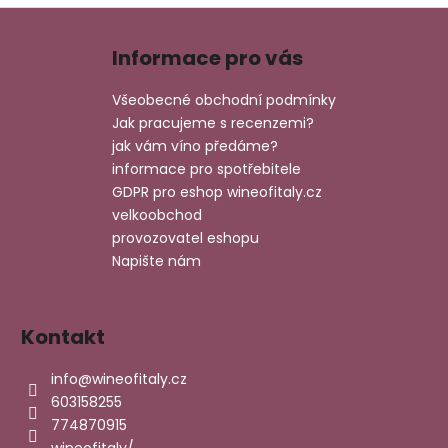
o
d
Z
v
a
á
á
c
Informace pro vás
n
p
í
í
p
a
Všeobecné obchodní podmínky
r
t
Jak pracujeme s recenzemi?
v
í
jak vám víno předáme?
k
informace pro spotřebitele
y
GDPR pro eshop wineofitaly.cz
v
velkoobchod
ý
provozovatel eshopu
p
Napište nám
i
s
u
Kontakt
info
@
wineofitaly.cz
603158255
774870915