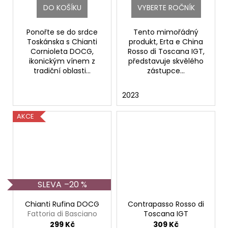
DO KOŠÍKU
VYBERTE ROČNÍK
Ponořte se do srdce
Tento mimořádný
Toskánska s Chianti
produkt, Erta e China
Cornioleta DOCG,
Rosso di Toscana IGT,
ikonickým vínem z
představuje skvělého
tradiční oblasti...
zástupce...
2023
AKCE
–20 %
Chianti Rufina DOCG
Contrapasso Rosso di
Fattoria di Basciano
Toscana IGT
Fattoria di Basciano
299 Kč
309 Kč