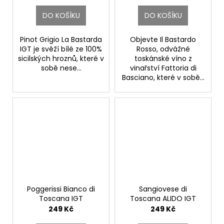
DO KOŠÍKU
DO KOŠÍKU
Pinot Grigio La Bastarda
Objevte Il Bastardo
IGT je svěží bílé ze 100%
Rosso, odvážné
sicilských hroznů, které v
toskánské víno z
sobě nese...
vinařství Fattoria di
Basciano, které v sobě...
Poggerissi Bianco di
Sangiovese di
Toscana IGT
Toscana ALIDO IGT
Fattoria di Basciano
Fattoria di Basciano
249 Kč
249 Kč