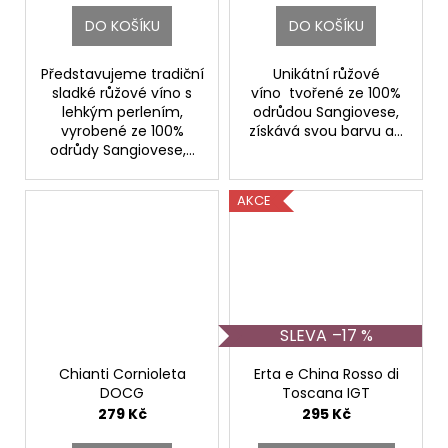
DO KOŠÍKU
DO KOŠÍKU
Představujeme tradiční
Unikátní růžové
sladké růžové víno s
víno tvořené ze 100%
lehkým perlením,
odrůdou Sangiovese,
vyrobené ze 100%
získává svou barvu a...
odrůdy Sangiovese,...
AKCE
–17 %
Chianti Cornioleta
Erta e China Rosso di
DOCG
Toscana IGT
Fattoria di Basciano
Fattoria di Basciano
279 Kč
295 Kč