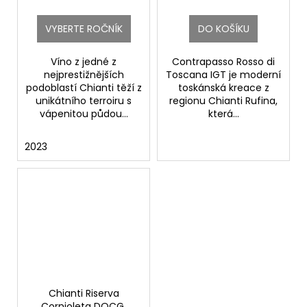
VYBERTE ROČNÍK
DO KOŠÍKU
Víno z jedné z
Contrapasso Rosso di
nejprestižnějších
Toscana IGT je moderní
podoblastí Chianti těží z
toskánská kreace z
unikátního terroiru s
regionu Chianti Rufina,
vápenitou půdou...
která...
2023
Chianti Riserva
Cornioleta DOCG.