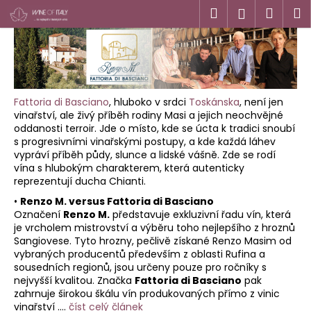
K
Přejít
Hledat
Náku
M
Přihlášen
na
o
obsah
Zpět
Zpět
košík
š
í
C
k
o
Fattoria di Basciano
, hluboko v srdci
Toskánska
, není jen
p
vinařství, ale živý příběh rodiny Masi a jejich neochvějné
o
oddanosti terroir. Jde o místo, kde se úcta k tradici snoubí
s progresivními vinařskými postupy, a kde každá láhev
t
vypráví příběh půdy, slunce a lidské vášně. Zde se rodí
ř
vína s hlubokým charakterem, která autenticky
e
reprezentují ducha Chianti.
b
•
Renzo M. versus Fattoria di Basciano
Označení
Renzo M.
představuje exkluzivní řadu vín, která
u
je vrcholem mistrovství a výběru toho nejlepšího z hroznů
j
Sangiovese. Tyto hrozny, pečlivě získané Renzo Masim od
e
vybraných producentů především z oblasti Rufina a
sousedních regionů, jsou určeny pouze pro ročníky s
t
nejvyšší kvalitou. Značka
Fattoria di Basciano
pak
e
zahrnuje širokou škálu vín produkovaných přímo z vinic
n
vinařství ....
číst celý článek