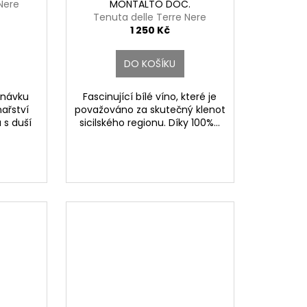
Nere
MONTALTO DOC.
Tenuta delle Terre Nere
1 250 Kč
DO KOŠÍKU
tnávku
Fascinující bílé víno, které je
ařství
považováno za skutečný klenot
 s duší
sicilského regionu. Díky 100%...