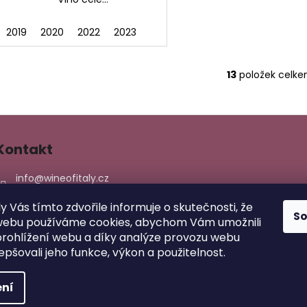
2019
2020
2022
2023
13
položek celk
O
v
l
á
d
Kontakt
a
c
info
@
wineofitaly.cz
í
603158255
p
ly Vás tímto zdvořile informuje o skutečnosti, že
774870915
r
S
webu používáme cookies, abychom Vám umožnili
wineofitaly/
v
rohlížení webu a díky analýze provozu webu
wineofitaly/
k
epšovali jeho funkce, výkon a použitelnost.
y
v
ní
ý