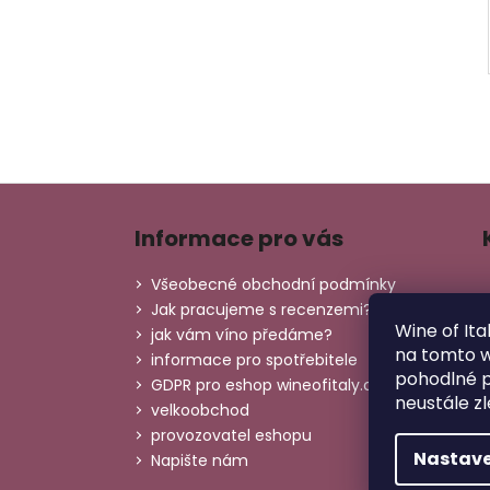
Z
á
Informace pro vás
p
a
Všeobecné obchodní podmínky
t
Jak pracujeme s recenzemi?
Wine of Ita
í
jak vám víno předáme?
na tomto 
informace pro spotřebitele
pohodlné p
GDPR pro eshop wineofitaly.cz
neustále zl
velkoobchod
provozovatel eshopu
Nastave
Napište nám