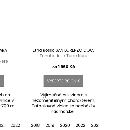
RARA
Etna Rosso SAN LORENZO DOC.
Tenuta delle Terre Nere
Nere
1 960 Kč
od
K
VYBERTE ROČNÍK
ch cru
Výjimečné cru vínem s
vinice v
nezaměnitelným charakterem.
0–700 m
Tato slavná vinice se nachází v
nadmořské...
021
2022
2023
2018
2019
2020
2022
2023