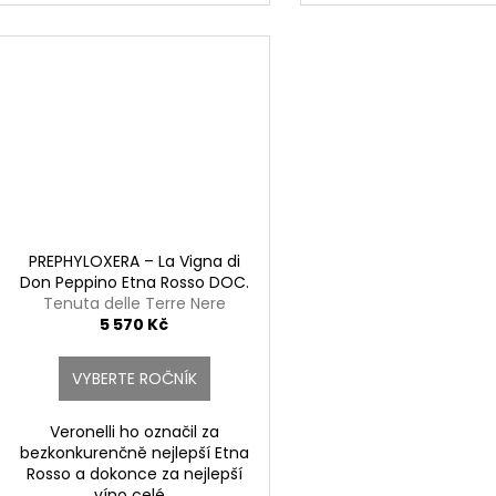
PREPHYLOXERA – La Vigna di
Don Peppino Etna Rosso DOC.
Tenuta delle Terre Nere
5 570 Kč
VYBERTE ROČNÍK
Veronelli ho označil za
bezkonkurenčně nejlepší Etna
Rosso a dokonce za nejlepší
víno celé...