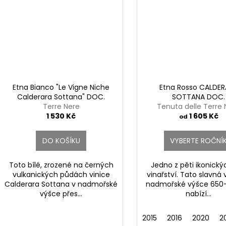
Etna Bianco "Le Vigne Niche
Etna Rosso CALDE
Calderara Sottana" DOC.
SOTTANA DOC.
Terre Nere
Tenuta delle Terre 
1 530 Kč
1 605 Kč
od
DO KOŠÍKU
VYBERTE ROČNÍ
Toto bílé, zrozené na černých
Jedno z pěti ikonický
vulkanických půdách vinice
vinařství. Tato slavná 
Calderara Sottana v nadmořské
nadmořské výšce 65
výšce přes...
nabízí...
2015
2016
2020
2