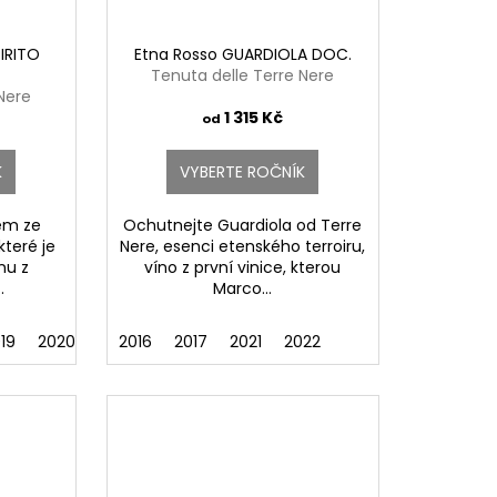
IRITO
Etna Rosso GUARDIOLA DOC.
Tenuta delle Terre Nere
Nere
1 315 Kč
od
K
VYBERTE ROČNÍK
em ze
Ochutnejte Guardiola od Terre
které je
Nere, esenci etenského terroiru,
nu z
víno z první vinice, kterou
.
Marco...
19
2020
2021
2016
2022
2017
2021
2022