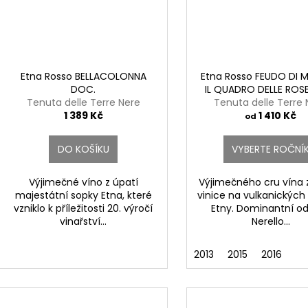
Etna Rosso BELLACOLONNA
Etna Rosso FEUDO DI 
DOC.
IL QUADRO DELLE ROS
Tenuta delle Terre Nere
Tenuta delle Terre 
1 389 Kč
1 410 Kč
od
DO KOŠÍKU
VYBERTE ROČNÍ
Výjimečné víno z úpatí
Výjimečného cru vína 
majestátní sopky Etna, které
vinice na vulkanických
vzniklo k příležitosti 20. výročí
Etny. Dominantní o
vinařství...
Nerello...
2013
2015
2016