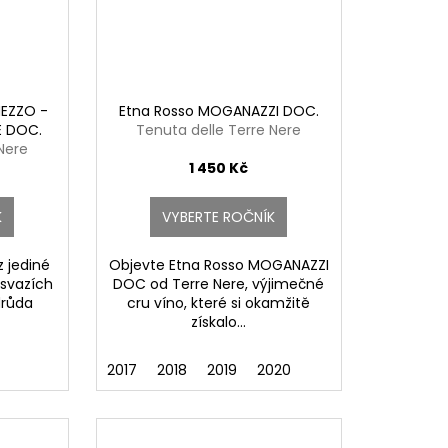
MEZZO -
Etna Rosso MOGANAZZI DOC.
E DOC.
Tenuta delle Terre Nere
Nere
1 450 Kč
K
VYBERTE ROČNÍK
z jediné
Objevte Etna Rosso MOGANAZZI
 svazích
DOC od Terre Nere, výjimečné
drůda
cru víno, které si okamžitě
získalo...
2017
2018
2019
2020