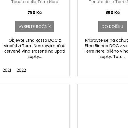
t
Tenuta delle Terre Nere
Tenuta delle Terre 
u
ů
k
780 Kč
850 Kč
t
ů
VYBERTE ROČNÍK
DO KOŠÍKU
Objevte Etna Rosso DOC z
Připravte se na ochu
vinařství Terre Nere, výjimečné
Etna Bianco DOC z vin
červené víno zrozené na úpatí
Terre Nere, bílého vína
sopky...
sopky. Toto...
2021
2022
Capezzana
nelli San Marco