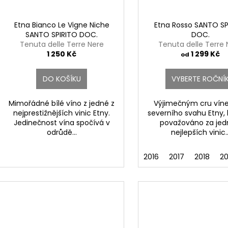
Etna Bianco Le Vigne Niche
Etna Rosso SANTO SP
lli San Marco
SANTO SPIRITO DOC.
DOC.
Tenuta delle Terre Nere
Tenuta delle Terre 
1 250 Kč
1 299 Kč
od
DO KOŠÍKU
VYBERTE ROČNÍ
Mimořádné bílé víno z jedné z
Výjimečným cru vín
nejprestižnějších vinic Etny.
severního svahu Etny, 
Jedinečnost vína spočívá v
považováno za jed
odrůdě...
nejlepších vinic..
2016
2017
2018
20