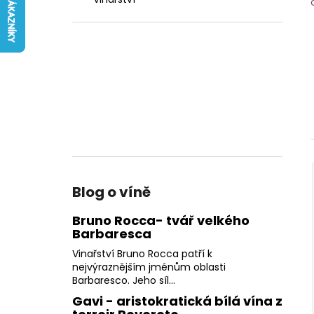
FATTORIA DI BASCIANO
l
242 Kč
Blog o víně
Bruno Rocca- tvář velkého
Barbaresca
Vinařství Bruno Rocca patří k
nejvýraznějším jménům oblasti
Barbaresco. Jeho síl...
Gavi - aristokratická bílá vína z