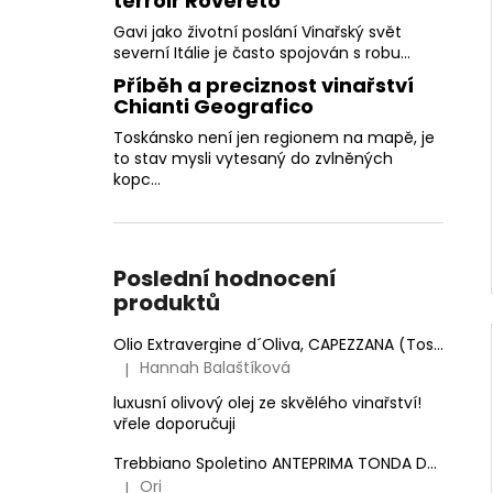
terroir Rovereto
Gavi jako životní poslání Vinařský svět
severní Itálie je často spojován s robu...
Příběh a preciznost vinařství
Chianti Geografico
Toskánsko není jen regionem na mapě, je
to stav mysli vytesaný do zvlněných
kopc...
Poslední hodnocení
produktů
Olio Extravergine d´Oliva, CAPEZZANA (Toskánsko) - 0,5 l
Hannah Balaštíková
|
Hodnocení produktu je 5 z 5 hvězdiček.
luxusní olivový olej ze skvělého vinařství!
vřele doporučuji
Trebbiano Spoletino ANTEPRIMA TONDA DOC.
Anto
Ori
|