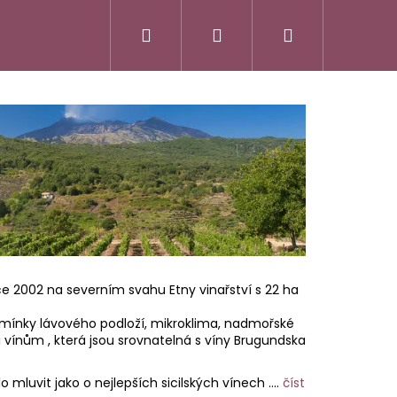
Hledat
Přihlášení
Nákupní
košík
e 2002 na severním svahu Etny vinařství s 22 ha
mínky lávového podloží, mikroklima, nadmořské
 i vínům , která jsou srovnatelná s víny Brugundska
SSO ITALIANO
FATTORIA
mluvit jako o nejlepších sicilských vínech ....
číst