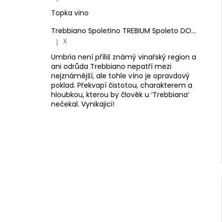
Hodnocení produktu je 5 z 5 hvězdiček.
Topka vino
Trebbiano Spoletino TREBIUM Spoleto DOC.
Antone
X
|
Hodnocení produktu je 5 z 5 hvězdiček.
Umbria není příliš známý vinařský region a
ani odrůda Trebbiano nepatří mezi
nejznámější, ale tohle víno je opravdový
poklad. Překvapí čistotou, charakterem a
hloubkou, kterou by člověk u ‘Trebbiana’
nečekal. Vynikajici!