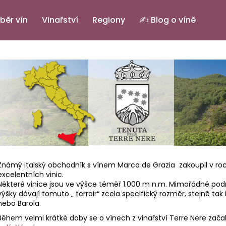
běr vín
Vinařství
Regiony
✍️ Blog o víně
Co potřebujete najít?
HLEDAT
Doporučujeme
Známý italský obchodník s vínem Marco de Grazia zakoupil v roc
excelentních vinic.
Některé vinice jsou ve výšce téměř 1.000 m n.m. Mimořádné pod
výšky dávají tomuto „ terroir“ zcela specifický rozměr, stejně tak
nebo Barola.
PINOT GRIGIO ALTO ADIGE DOC.
ELENA
IL BASTARDO RO
Během velmi krátké doby se o vínech z vinařství Terre Nere začalo 