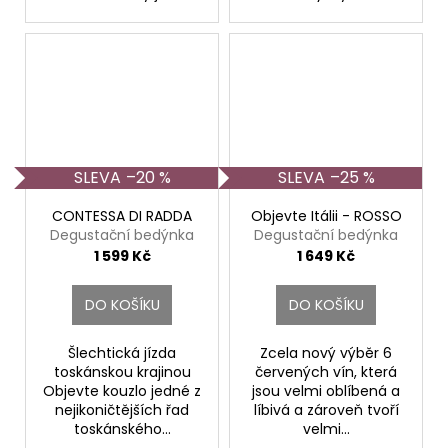
–20 %
–25 %
CONTESSA DI RADDA
Objevte Itálii - ROSSO
Degustační bedýnka
Degustační bedýnka
1 599 Kč
1 649 Kč
DO KOŠÍKU
DO KOŠÍKU
Šlechtická jízda
Zcela nový výběr 6
toskánskou krajinou
červených vín, která
Objevte kouzlo jedné z
jsou velmi oblíbená a
nejikoničtějších řad
líbivá a zároveň tvoří
toskánského...
velmi...