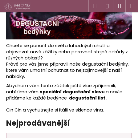
K
Přejít
Hledat
Náku
M
Přihlášen
na
o
obsah
Zpět
Zpět
košík
š
í
C
k
o
Chcete se ponořit do světa lahodných chutí a
p
objevovat nové zážitky nebo porovnat stejné odrůdy z
o
různých oblastí?
t
Právě pro vás jsme připravili naše degustační bedýnky,
které vám umožní ochutnat to nejzajímavější z naší
ř
nabídky.
e
Abychom vám tento zážitek ještě více zpříjemnili,
b
nabízíme vám
speciální degustační slevu
a navíc
u
přidáme ke každé bedýnce
degustační list.
j
Cin Cin a vychutnejte si Itálii ve sklence vína.
e
t
Nejprodávanější
e
n