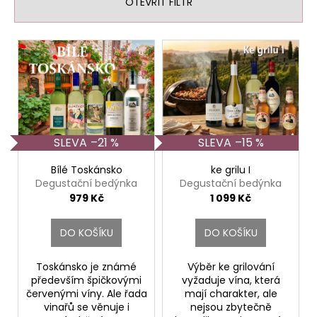
n
č
OTEVŘÍT FILTR
u
í
j
p
V
e
r
ý
m
o
p
e
d
i
u
s
PINOT
k
p
GRIGIO
–21 %
–15 %
t
ALTO
r
ADIGE
ů
DOC.
o
Bílé Toskánsko
ke grilu I
ELENA
Degustační bedýnka
Degustační bedýnka
d
WALCH
979 Kč
1 099 Kč
u
529
Kč
k
DO KOŠÍKU
DO KOŠÍKU
t
ů
Toskánsko je známé
Výběr ke grilování
především špičkovými
vyžaduje vína, která
červenými víny. Ale řada
mají charakter, ale
vinařů se věnuje i
nejsou zbytečně