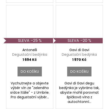
–25 %
–20 %
Antonelli
Gavi di Gavi
Degustační bedýnka
Degustační bedýnka
1 694 Kč
1 970 Kč
DO KOŠÍKU
DO KOŠÍKU
Vychutnejte a objevte
Gavi di Gavi degu
výběr vín ze "zeleného
bedýnka je vybrána tak,
srdce Itálie" - z Umbrie.
abyste mohli porovnat
Pro degustační výběr...
špičková vína z
autochtonní...