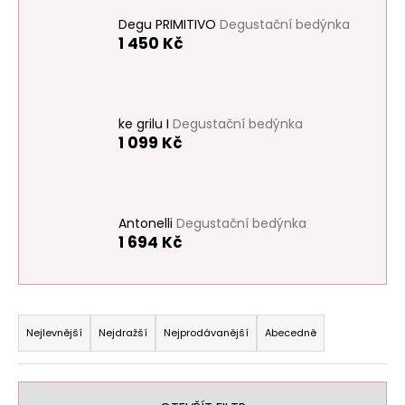
a
Degu PRIMITIVO
Degustační bedýnka
j
1 450 Kč
í
t
?
ke grilu I
Degustační bedýnka
1 099 Kč
HLEDAT
Antonelli
Degustační bedýnka
1 694 Kč
D
o
Ř
p
a
Nejlevnější
Nejdražší
Nejprodávanější
Abecedně
o
z
r
e
u