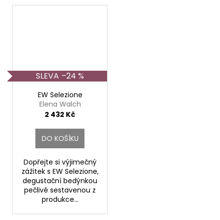
–24 %
EW Selezione
Elena Walch
2 432 Kč
DO KOŠÍKU
Dopřejte si výjimečný
zážitek s EW Selezione,
degustační bedýnkou
pečlivě sestavenou z
produkce...