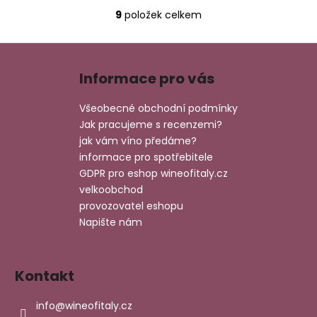
9
položek celkem
O
v
Z
l
á
á
Informace pro vás
d
p
a
a
Všeobecné obchodní podmínky
c
t
Jak pracujeme s recenzemi?
í
í
jak vám víno předáme?
p
informace pro spotřebitele
r
GDPR pro eshop wineofitaly.cz
v
velkoobchod
k
provozovatel eshopu
y
v
Napište nám
ý
p
i
Kontakt
s
u
info
@
wineofitaly.cz