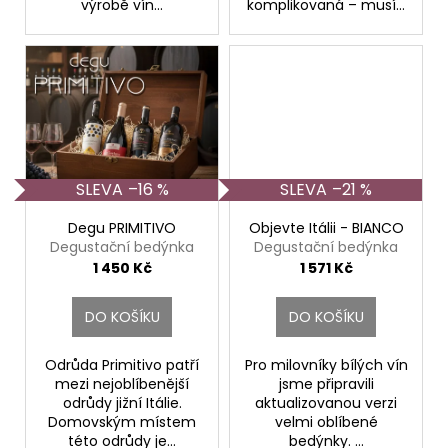
výrobě vín...
komplikovaná – musí...
–16 %
–21 %
Degu PRIMITIVO
Objevte Itálii - BIANCO
Degustační bedýnka
Degustační bedýnka
1 450 Kč
1 571 Kč
DO KOŠÍKU
DO KOŠÍKU
Odrůda Primitivo patří
Pro milovníky bílých vín
mezi nejoblíbenější
jsme připravili
odrůdy jižní Itálie.
aktualizovanou verzi
Domovským místem
velmi oblíbené
této odrůdy je...
bedýnky. ...