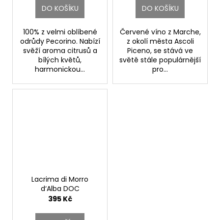
DO KOŠÍKU
DO KOŠÍKU
100% z velmi oblíbené
Červené víno z Marche,
odrůdy Pecorino. Nabízí
z okolí města Ascoli
svěží aroma citrusů a
Piceno, se stává ve
bílých květů,
světě stále populárnější
harmonickou...
pro...
Lacrima di Morro
d‘Alba DOC
Velenosi
395 Kč