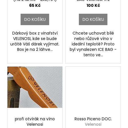
k
č
d
Velenosi Vini
Velenosi
65 Kč
100 Kč
t
u
u
j
ů
k
e
DO KOŠÍKU
DO KOŠÍKU
t
m
ů
e
Dárkový box z vinařství
Chcete uchovat bílé
VELENOSI, kde se bude
nebo růžové víno v
určitě Váš dárek vyjímat.
ideální teplotě? Proto
ETNA
Box je na 2 láhve...
byl vynalezen ICE BAG -
BIANCO
tento ve...
ALTA
MORA
DOC.
CUSUMANO
590
Kč
profi otvírák na víno
Rosso Piceno DOC.
Velenosi
Velenosi