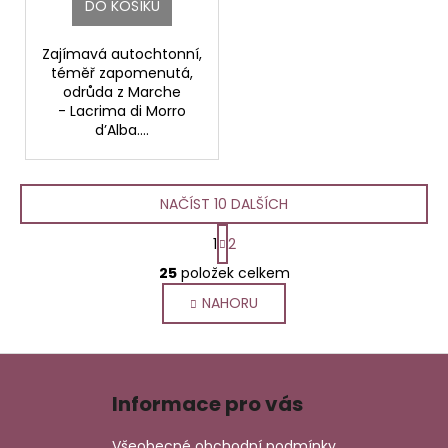
DO KOŠÍKU
Zajímavá autochtonní,
téměř zapomenutá,
odrůda z Marche
- Lacrima di Morro
d’Alba....
NAČÍST 10 DALŠÍCH
S
1
2
t
O
r
25
položek celkem
v
á
NAHORU
l
n
k
á
o
d
Z
v
a
á
á
c
Informace pro vás
n
p
í
í
p
a
Všeobecné obchodní podmínky