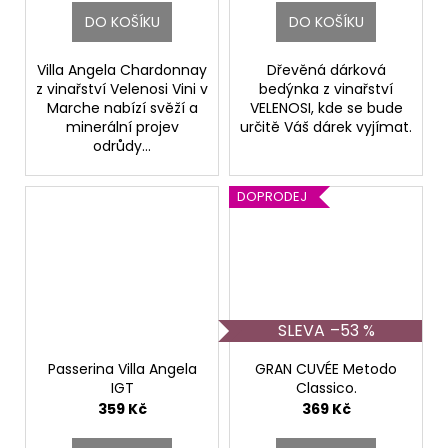
DO KOŠÍKU
DO KOŠÍKU
Villa Angela Chardonnay
Dřevěná dárková
z vinařství Velenosi Vini v
bedýnka z vinařství
Marche nabízí svěží a
VELENOSI, kde se bude
minerální projev
určitě Váš dárek vyjímat.
odrůdy...
DOPRODEJ
–53 %
Passerina Villa Angela
GRAN CUVÉE Metodo
IGT
Classico.
Velenosi Vini
Velenosi
359 Kč
369 Kč