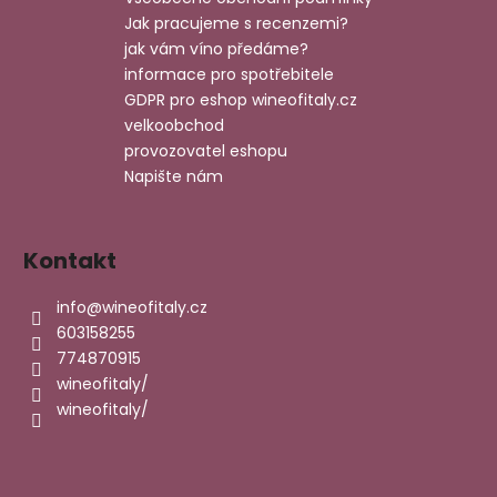
r
t
Jak pracujeme s recenzemi?
v
í
jak vám víno předáme?
k
informace pro spotřebitele
y
GDPR pro eshop wineofitaly.cz
v
velkoobchod
ý
provozovatel eshopu
p
Napište nám
i
s
u
Kontakt
info
@
wineofitaly.cz
603158255
774870915
wineofitaly/
wineofitaly/