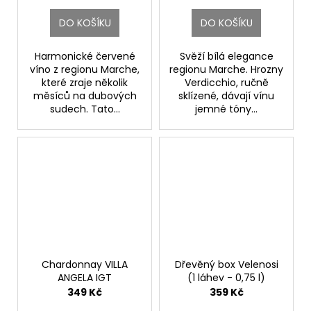
DO KOŠÍKU
DO KOŠÍKU
Harmonické červené
Svěží bílá elegance
víno z regionu Marche,
regionu Marche. Hrozny
které zraje několik
Verdicchio, ručně
měsíců na dubových
sklízené, dávají vínu
sudech. Tato...
jemné tóny...
Chardonnay VILLA
Dřevěný box Velenosi
ANGELA IGT
(1 láhev - 0,75 l)
Velenosi
Velenosi Vini
349 Kč
359 Kč