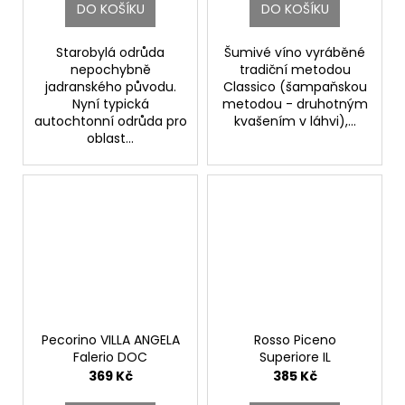
DO KOŠÍKU
DO KOŠÍKU
Starobylá odrůda
Šumivé víno vyráběné
nepochybně
tradiční metodou
jadranského původu.
Classico (šampaňskou
Nyní typická
metodou - druhotným
autochtonní odrůda pro
kvašením v láhvi),...
oblast...
Pecorino VILLA ANGELA
Rosso Piceno
Falerio DOC
Superiore IL
Velenosi
BRECCIAROLO DOC.
369 Kč
385 Kč
Velenosi