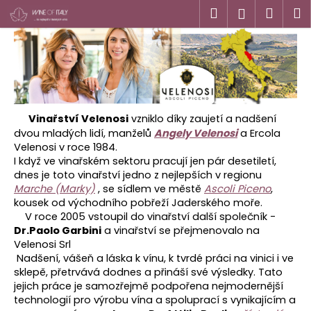
K
Přejít
Hledat
Náku
M
Přihlášen
na
o
obsah
Zpět
Zpět
košík
š
í
C
k
o
p
Vinařství Velenosi
vzniklo díky zaujetí a nadšení
o
dvou mladých lidí, manželů
Angely Velenosi
a Ercola
t
Velenosi v roce 1984.
I když ve vinařském sektoru pracují jen pár desetiletí,
ř
dnes je toto vinařství jedno z nejlepších v regionu
e
Marche (Marky)
, se sídlem ve městě
Ascoli Piceno
,
b
kousek od východního pobřeží Jaderského moře.
u
V roce 2005 vstoupil do vinařství další společník -
Dr.Paolo Garbini
a vinařství se přejmenovalo na
j
Velenosi Srl
e
Nadšení, vášeň a láska k vínu, k tvrdé práci na vinici i ve
t
sklepě, přetrvává dodnes a přináší své výsledky. Tato
jejich práce je samozřejmě podpořena nejmodernější
e
technologií pro výrobu vína a spoluprací s vynikajícím a
n