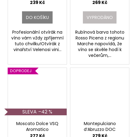
Velenosi
239 Kč
269 Kč
DO KOŠÍKU
VYPRODÁNO
Profesionální otvírák na
Rubínová barva tohoto
víno vám vždy zpříjemní
Rosso Picena z regionu
tuto chvilku!Otvírák z
Marche napovídá, že
vinařství Velenosi vini...
víno se skvěle hodí k
večerům,...
DOPRODEJ
–42 %
Moscato Dolce VSQ
Montepulciano
Aromatico
d‘Abruzzo DOC
Velenosi
Velenosi
277 Kč
279 Kč