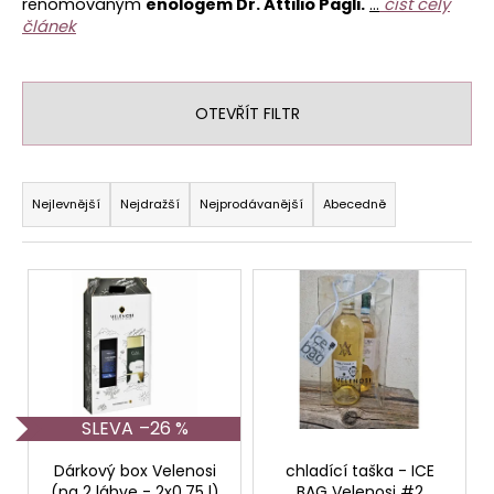
renomovaným
enologem Dr. Attilio Pagli.
...
číst celý
a
článek
j
í
t
OTEVŘÍT FILTR
?
Ř
a
Nejlevnější
Nejdražší
Nejprodávanější
Abecedně
z
HLEDAT
e
V
n
ý
í
p
p
D
i
o
r
s
p
o
p
o
–26 %
d
r
r
u
u
o
Dárkový box Velenosi
chladící taška - ICE
(na 2 láhve - 2x0,75 l)
BAG Velenosi #2