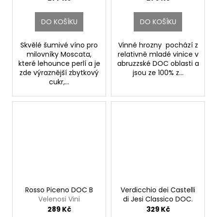
DO KOŠÍKU
DO KOŠÍKU
Skvělé šumivé víno pro
Vinné hrozny pochází z
milovníky Moscata,
relativně mladé vinice v
které lehounce perlí a je
abruzzské DOC oblasti a
zde výraznější zbytkový
jsou ze 100% z...
cukr,...
Rosso Piceno DOC B
Verdicchio dei Castelli
Velenosi Vini
di Jesi Classico DOC.
Velenosi Vini
289 Kč
329 Kč