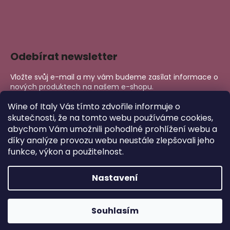
Odebírat newsletter
Vložte svůj e-mail a my vám budeme zasílat informace o
nových produktech na našem e-shopu.
E-mail
Wine of Italy Vás tímto zdvořile informuje o
skutečnosti, že na tomto webu používáme cookies,
abychom Vám umožnili pohodlné prohlížení webu a
PŘIHLÁSIT SE
díky analýze provozu webu neustále zlepšovali jeho
funkce, výkon a použitelnost.
Nastavení
Copyright 2026
Wine of Italy
. Všechna práva vyhrazena.
Upravit nastavení cookies
Vytvořil Shoptet
Souhlasím