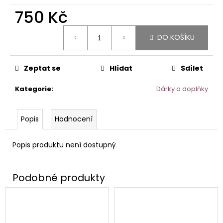
č
u
750 Kč
j
Měrná
e
DO KOŠÍKU
cena:
m
e
Zeptat se
Hlídat
Sdílet
PRIMITIVO
Kategorie
:
Dárky a doplňky
SALENTO
DON
COSIMO
IGP.
Popis
Hodnocení
267
Kč
Popis produktu není dostupný