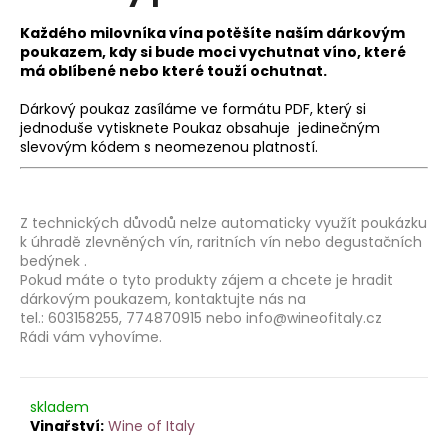
je
a
0,0
Každého milovníka vína potěšíte naším dárkovým
z
j
poukazem, kdy si bude moci vychutnat víno, které
5
má oblíbené nebo které touží ochutnat.
í
hvězdiček.
t
Dárkový poukaz zasíláme ve formátu PDF, který si
?
jednoduše vytisknete Poukaz obsahuje jedinečným
slevovým kódem s neomezenou platností.
Z technických důvodů nelze automaticky využít poukázku
HLEDAT
k úhradě zlevněných vín, raritních vín nebo degustačních
bedýnek .
Pokud máte o tyto produkty zájem a chcete je hradit
dárkovým poukazem, kontaktujte nás na
D
tel.:
603158255,
774870915 nebo info@wineofitaly.cz
Rádi vám vyhovíme.
o
p
o
r
skladem
u
Wine of Italy