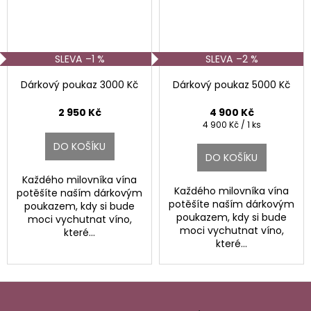
–1 %
–2 %
Dárkový poukaz 3000 Kč
Dárkový poukaz 5000 Kč
2 950 Kč
4 900 Kč
Měrná
4 900 Kč / 1 ks
cena:
DO KOŠÍKU
DO KOŠÍKU
Každého milovníka vína
Každého milovníka vína
potěšíte naším dárkovým
potěšíte naším dárkovým
poukazem, kdy si bude
poukazem, kdy si bude
moci vychutnat víno,
moci vychutnat víno,
které...
které...
Z
á