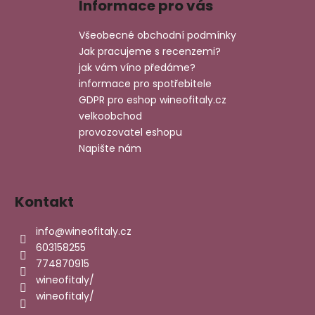
Informace pro vás
p
a
Všeobecné obchodní podmínky
t
Jak pracujeme s recenzemi?
í
jak vám víno předáme?
informace pro spotřebitele
GDPR pro eshop wineofitaly.cz
velkoobchod
provozovatel eshopu
Napište nám
Kontakt
info
@
wineofitaly.cz
603158255
774870915
wineofitaly/
wineofitaly/