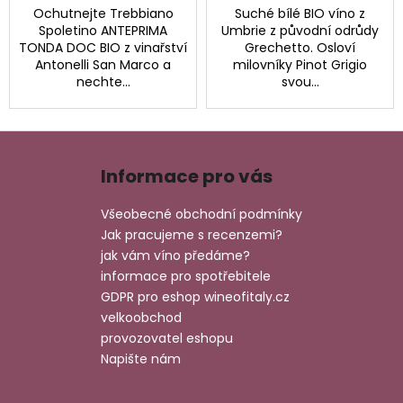
Ochutnejte Trebbiano
Suché bílé BIO víno z
Spoletino ANTEPRIMA
Umbrie z původní odrůdy
TONDA DOC BIO z vinařství
Grechetto. Osloví
Antonelli San Marco a
milovníky Pinot Grigio
nechte...
svou...
Z
á
Informace pro vás
p
a
Všeobecné obchodní podmínky
t
Jak pracujeme s recenzemi?
í
jak vám víno předáme?
informace pro spotřebitele
GDPR pro eshop wineofitaly.cz
velkoobchod
provozovatel eshopu
Napište nám