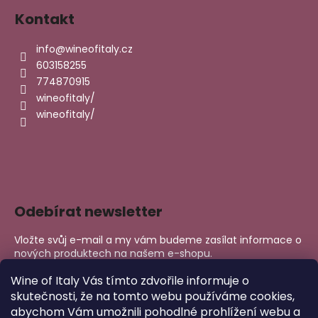
Kontakt
info
@
wineofitaly.cz
603158255
774870915
wineofitaly/
wineofitaly/
Odebírat newsletter
Vložte svůj e-mail a my vám budeme zasílat informace o
nových produktech na našem e-shopu.
E-mail
Wine of Italy Vás tímto zdvořile informuje o
skutečnosti, že na tomto webu používáme cookies,
abychom Vám umožnili pohodlné prohlížení webu a