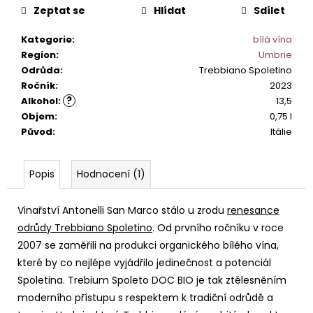
č
Zeptat se
Hlídat
Sdílet
u
j
Kategorie
:
bílá vína
e
Region
:
Umbrie
m
Odrůda
:
Trebbiano Spoletino
e
Ročník
:
2023
?
Alkohol
:
13,5
Objem
:
0,75 l
PINOT
GRIGIO
Původ
:
Itálie
LA
BASTARDA
IGT
Popis
Hodnocení (1)
242
Kč
Vinařství Antonelli San Marco stálo u zrodu
renesance
odrůdy Trebbiano Spoletino
. Od prvního ročníku v roce
2007 se zaměřili na produkci organického bílého vína,
které by co nejlépe vyjádřilo jedinečnost a potenciál
Spoletina. Trebium Spoleto DOC BIO je tak ztělesněním
moderního přístupu s respektem k tradiční odrůdě a