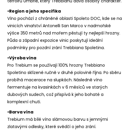
terroiru Umbrie, který Trebbianu dává osobitý charakter.
•Region a jeho specifika
Víno pochází z chráněné oblasti Spoleto DOC, kde se na
vinicích vinařství Antonelli San Marco v nadmořské
výšce 350 metrů nad mořem pěstují ty nejlepší hrozny.
Půda a západní expozice vinic poskytují ideální
podmínky pro pozdní zrání Trebbiana Spoletina.
•Výroba vína
Pro Trebium se používají 100% hrozny Trebbiano
Spoletino sklízené ručně v druhé polovině října. Po sběru
probíhá macerace na slupkách. Následně víno
fermentuje na kvasinkách v 6 měsíců ve starých
dubových sudech, což přispívá k jeho bohaté a
komplexní chuti.
•Barva vína
Trebium má bílé víno slámovou barvu s jemnými
zlatavými odlesky, které svědčí o jeho zrání.