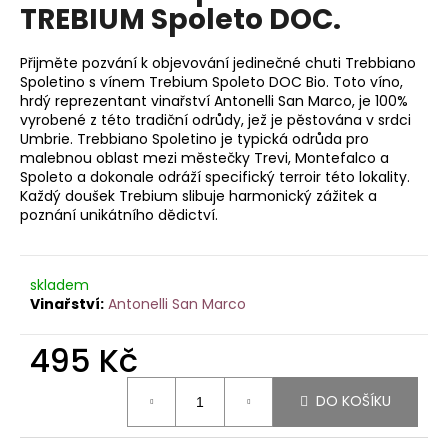
je
TREBIUM Spoleto DOC.
a
5,0
z
j
5
Přijměte pozvání k objevování jedinečné chuti Trebbiano
í
hvězdiček.
Spoletino s vínem Trebium Spoleto DOC Bio. Toto víno,
t
hrdý reprezentant vinařství Antonelli San Marco, je 100%
vyrobené z této tradiční odrůdy, jež je pěstována v srdci
?
Umbrie. Trebbiano Spoletino je typická odrůda pro
malebnou oblast mezi městečky Trevi, Montefalco a
Spoleto a dokonale odráží specifický terroir této lokality.
Každý doušek Trebium slibuje harmonický zážitek a
poznání unikátního dědictví.
HLEDAT
skladem
Antonelli San Marco
D
o
495 Kč
p
o
Měrná
DO KOŠÍKU
r
cena:
u