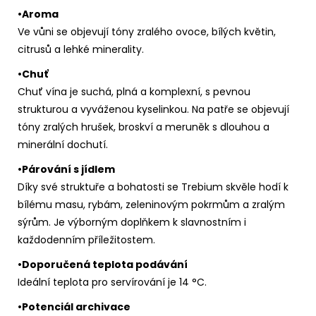
•Aroma
Ve vůni se objevují tóny zralého ovoce, bílých květin,
citrusů a lehké minerality.
•Chuť
Chuť vína je suchá, plná a komplexní, s pevnou
strukturou a vyváženou kyselinkou. Na patře se objevují
tóny zralých hrušek, broskví a meruněk s dlouhou a
minerální dochutí.
•Párování s jídlem
Díky své struktuře a bohatosti se Trebium skvěle hodí k
bílému masu, rybám, zeleninovým pokrmům a zralým
sýrům. Je výborným doplňkem k slavnostním i
každodenním příležitostem.
•Doporučená teplota podávání
Ideální teplota pro servírování je 14 °C.
•Potenciál archivace