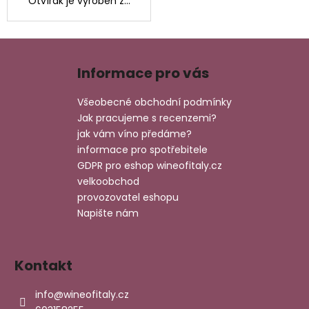
Otvírák je vyroben z...
Z
á
Informace pro vás
p
a
Všeobecné obchodní podmínky
t
Jak pracujeme s recenzemi?
í
jak vám víno předáme?
informace pro spotřebitele
GDPR pro eshop wineofitaly.cz
velkoobchod
provozovatel eshopu
Napište nám
Kontakt
info
@
wineofitaly.cz