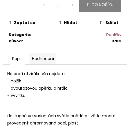
č
DO KOŠÍKU
cena:
u
j
e
Zeptat se
Hlídat
Sdílet
m
e
Kategorie
:
Doplňky
Původ
:
Itálie
ETNA
BIANCO
Popis
Hodnocení
ALTA
MORA
DOC.
Na profi otvíráku vín najdete:
590
- nožík
Kč
- dvoufázovou opěrku o hrdlo
- vývrtku
dostupné ve variantách světle hnědá a světle modrá
provedení: chromovaná ocel, plast