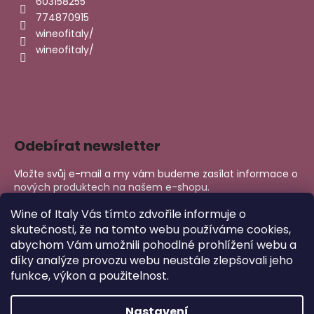
603158255
774870915
wineofitaly/
wineofitaly/
Odebírat newsletter
Vložte svůj e-mail a my vám budeme zasílat informace o
nových produktech na našem e-shopu.
E-mail
Wine of Italy Vás tímto zdvořile informuje o
skutečnosti, že na tomto webu používáme cookies,
abychom Vám umožnili pohodlné prohlížení webu a
PŘIHLÁSIT SE
díky analýze provozu webu neustále zlepšovali jeho
funkce, výkon a použitelnost.
Nastavení
Copyright 2026
Wine of Italy
. Všechna práva vyhrazena.