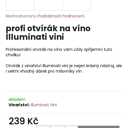
a
j
Průměrné
Neohodnoceno
Podrobnosti hodnocení
í
hodnocení
profi otvírák na víno
produktu
t
je
Illuminati vini
?
0,0
z
5
Profesionální otvírák na víno vám vždy zpříjemní tuto
hvězdiček.
chvilku!
Otvírák z vinařství Illuminati vini je nejen krásný nástroj, ale
HLEDAT
i velmi vhodný dárek pro milovníky vín.
D
o
skladem
p
Illuminati Vini
o
r
239 Kč
u
Měrná