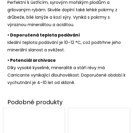
Perfektní k ústřicím, syrovým mořským plodům a
grilovaným rybám. Skvěle doplní také lehké pokrmy z
drůbeže, bílé lanýže a kozí sýry. Vyniká s pokrmy s
výraznou mineralitou a aciditou.
• Doporučená teplota podávání
Ideální teplota podávání je 10–12 °C, což podtrhne jeho
minerální slanost a svěžest.
• Potenciál archivace
Díky vysoké kyselině, mineralitě a stáří révy má
Carricante vynikající dlouhověkost. Doporučené období k
vychutnání je 4–10 let od sklizně.