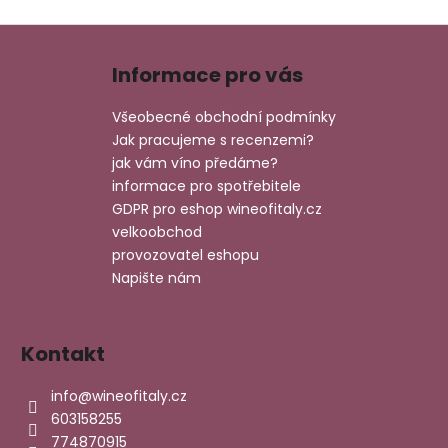
Z
á
Informace pro vás
p
a
Všeobecné obchodní podmínky
t
Jak pracujeme s recenzemi?
í
jak vám víno předáme?
informace pro spotřebitele
GDPR pro eshop wineofitaly.cz
velkoobchod
provozovatel eshopu
Napište nám
Kontakt
info
@
wineofitaly.cz
603158255
774870915