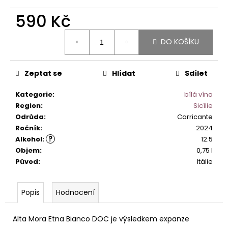
č
u
590 Kč
j
e
Měrná
DO KOŠÍKU
cena:
m
e
Zeptat se
Hlídat
Sdílet
ETNA
Kategorie
:
bílá vína
BIANCO
ALTA
Region
:
Sicílie
MORA
Odrůda
:
Carricante
DOC.
Ročník
:
2024
590
?
Alkohol
:
12.5
Kč
Objem
:
0,75 l
Původ
:
Itálie
Popis
Hodnocení
Alta Mora Etna Bianco DOC je výsledkem expanze