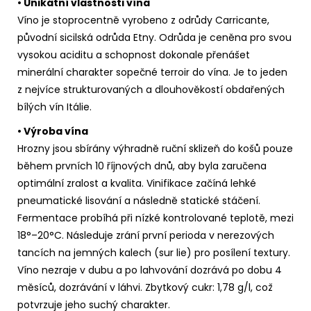
• Unikátní vlastnosti vína
Víno je stoprocentně vyrobeno z odrůdy Carricante,
původní sicilská odrůda Etny. Odrůda je ceněna pro svou
vysokou aciditu a schopnost dokonale přenášet
minerální charakter sopečné terroir do vína. Je to jeden
z nejvíce strukturovaných a dlouhověkostí obdařených
bílých vín Itálie.
• Výroba vína
Hrozny jsou sbírány výhradně ruční sklizeň do košů pouze
během prvních 10 říjnových dnů, aby byla zaručena
optimální zralost a kvalita. Vinifikace začíná lehké
pneumatické lisování a následně statické stáčení.
Fermentace probíhá při nízké kontrolované teplotě, mezi
18°–20°C. Následuje zrání první perioda v nerezových
tancích na jemných kalech (sur lie) pro posílení textury.
Víno nezraje v dubu a po lahvování dozrává po dobu 4
měsíců, dozrávání v láhvi. Zbytkový cukr: 1,78 g/l, což
potvrzuje jeho suchý charakter.