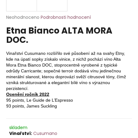
a
j
Průměrné
Neohodnoceno
Podrobnosti hodnocení
í
hodnocení
Etna Bianco ALTA MORA
produktu
t
je
DOC.
?
0,0
z
5
Vinařství Cusumano rozšířilo své působení až na svahy Etny,
hvězdiček.
kde na úpatí sopky získalo vinice, z nichž pochází víno Alta
Mora Etna Bianco DOC, stoprocentně vyrobené z typické
odrůdy Carricante; sopečné terroir dodává vínu jedinečnou
HLEDAT
minerální slanost, kterou doprovází svěží citrusové tóny, čímž
vzniká strukturované a elegantní bílé víno s výraznou
perzistencí.
Ocenění ročník 2022
D
95 points, Le Guide de L’Espresso
o
93 points, James Suckling
p
o
r
skladem
u
Cusumano