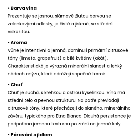
• Barva vína
Prezentuje se jasnou, slámově žlutou barvou se
zelenkavými odlesky, je čisté a jiskrné, se střední
viskozitou.
• Aroma
Vůně je intenzivní a jemná, dominují primární citrusové
tóny (limeta, grapefruit) a bílé květiny (akát).
Charakteristická je výrazná minerální slanost a lehký
nádech anýzu, které odrážejí sopečné terroir.
• Chuť
Chuť je suchá, s křehkou a ostrou kyselinkou. Víno má
střední tělo a pevnou strukturu. Na patře převládají
citrusové tóny, které přecházejí do slaného, minerálního
závěru, typického pro Etna Bianco. Dlouhá perzistence je
podpořena jemnou texturou po zrání na jemné kaly.
• Párování s jídlem