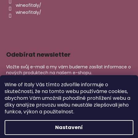
wineofitaly/
wineofitaly/
Odebírat newsletter
Vložte svůj e-mail a my vám budeme zasílat informace o
nových produktech na našem e-shopu.
E-mail
Wine of Italy Vás tímto zdvořile informuje o
skutečnosti, že na tomto webu používáme cookies,
abychom Vám umožnili pohodlné prohlížení webu a
PŘIHLÁSIT SE
díky analýze provozu webu neustále zlepšovali jeho
funkce, výkon a použitelnost.
Nastavení
Copyright 2026
Wine of Italy
. Všechna práva vyhrazena.
Upravit nastavení cookies