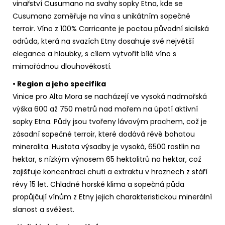
vinařství Cusumano na svahy sopky Etna, kde se
Cusumano zaměřuje na vína s unikátním sopečné
terroir. Víno z 100% Carricante je poctou původní sicilská
odrůda, která na svazích Etny dosahuje své největší
elegance a hloubky, s cílem vytvořit bílé víno s
mimořádnou dlouhověkostí.
• Region a jeho specifika
Vinice pro Alta Mora se nacházejí ve vysoká nadmořská
výška 600 až 750 metrů nad mořem na úpatí aktivní
sopky Etna. Půdy jsou tvořeny lávovým prachem, což je
zásadní sopečné terroir, které dodává révě bohatou
mineralita. Hustota výsadby je vysoká, 6500 rostlin na
hektar, s nízkým výnosem 65 hektolitrů na hektar, což
zajišťuje koncentraci chuti a extraktu v hroznech z stáří
révy 15 let. Chladné horské klima a sopečná půda
propůjčují vínům z Etny jejich charakteristickou minerální
slanost a svěžest.