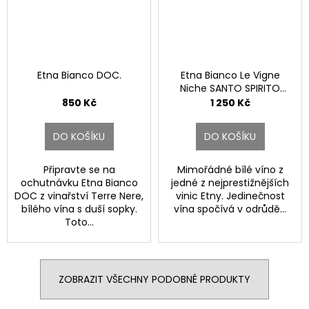
Etna Bianco DOC.
Etna Bianco Le Vigne
Niche SANTO SPIRITO
DOC.
850 Kč
1 250 Kč
DO KOŠÍKU
DO KOŠÍKU
Připravte se na
Mimořádné bílé víno z
ochutnávku Etna Bianco
jedné z nejprestižnějších
DOC z vinařství Terre Nere,
vinic Etny. Jedinečnost
bílého vína s duší sopky.
vína spočívá v odrůdě...
Toto...
ZOBRAZIT VŠECHNY PODOBNÉ PRODUKTY