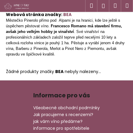
K
Přejít
Hledat
Náku
M
Přihlášen
na
o
obsah
Webová stránka značky:
Zpět
Zpět
BEA
košík
š
Městečko Pinerolo přímo pod Alpami je na hranici, kde lze ještě s
í
úspěchem pěstovat víno.
Francesco Romano má stavební firmu,
C
k
avšak jeho velkým hobby je
vinařství
. Své vinařství na
profesionálních základech založil teprve před necelými 10 lety a
o
celková rozloha vinice je pouhý 1 ha. Pěstuje a vyrábí jenom 4 druhy
p
vína, Barberu z Pinerola, Merlot a Pinot Nero z Piemontu, avšak
o
opravdu ve špičkové kvalitě.
t
ř
Žádné produkty značky
BEA
nebyly nalezeny...
e
Z
b
á
u
Informace pro vás
p
j
a
e
Všeobecné obchodní podmínky
t
Jak pracujeme s recenzemi?
t
í
jak vám víno předáme?
e
informace pro spotřebitele
n