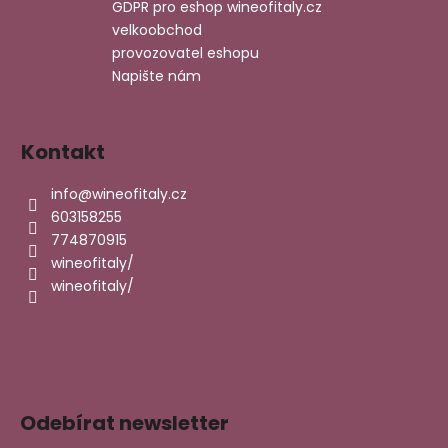
GDPR pro eshop wineofitaly.cz
a
velkoobchod
j
provozovatel eshopu
í
Napište nám
t
?
Kontakt
info
@
wineofitaly.cz
603158255
HLEDAT
774870915
wineofitaly/
wineofitaly/
D
o
p
o
r
Odebírat newsletter
u