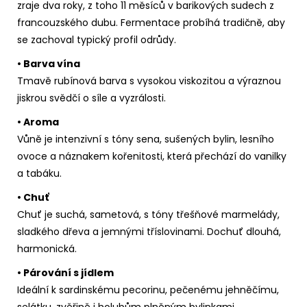
zraje dva roky, z toho 11 měsíců v barikových sudech z
francouzského dubu. Fermentace probíhá tradičně, aby
se zachoval typický profil odrůdy.
• Barva vína
Tmavě rubínová barva s vysokou viskozitou a výraznou
jiskrou svědčí o síle a vyzrálosti.
• Aroma
Vůně je intenzivní s tóny sena, sušených bylin, lesního
ovoce a náznakem kořenitosti, která přechází do vanilky
a tabáku.
• Chuť
Chuť je suchá, sametová, s tóny třešňové marmelády,
sladkého dřeva a jemnými tříslovinami. Dochuť dlouhá,
harmonická.
• Párování s jídlem
Ideální k sardinskému pecorinu, pečenému jehněčímu,
selátku, zvěřině i holubům plněným bylinkami.