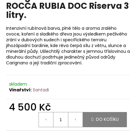
je
ROCCA RUBIA DOC Riserva 3
a
0,0
litry.
z
j
5
í
hvězdiček.
Intenzivní rubínová barva, plné tělo a aroma zralého
t
ovoce, koření a sladkého dřeva jsou výsledkem pečlivého
?
zrání v dubových sudech i specifického terroiru
jihozápadní Sardinie, kde réva čerpá sílu z větru, slunce a
minerální půdy. Ušlechtilý charakter s jemnou tříslovinou a
dlouhou dochutí podtrhuje jedinečný původ odrůdy
Carignano a její tradiční zpracování.
HLEDAT
skladem
Santadi
D
o
4 500 Kč
p
Měrná
o
DO KOŠÍKU
cena:
r
u