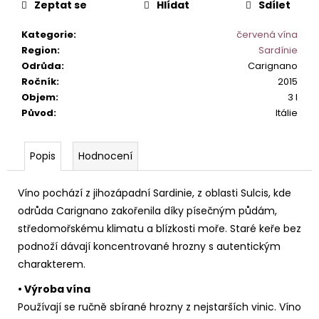
č
Zeptat se
Hlídat
Sdílet
u
j
Kategorie
:
červená vína
e
Region
:
Sardínie
m
Odrůda
:
Carignano
e
Ročník
:
2015
Objem
:
3 l
Původ
:
Itálie
PRIMITIVO
DI
MANDURIA
Popis
Hodnocení
SANGAETANO
DOP.
349
Víno pochází z jihozápadní Sardinie, z oblasti Sulcis, kde
Kč
odrůda Carignano zakořenila díky písečným půdám,
středomořskému klimatu a blízkosti moře. Staré keře bez
podnoží dávají koncentrované hrozny s autentickým
charakterem.
• Výroba vína
Používají se ručně sbírané hrozny z nejstarších vinic. Víno