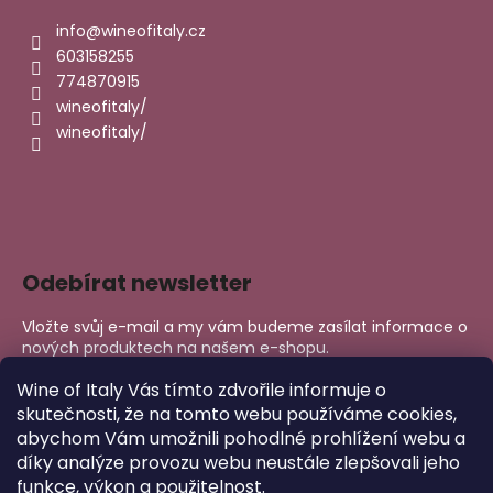
info
@
wineofitaly.cz
603158255
774870915
wineofitaly/
wineofitaly/
Odebírat newsletter
Vložte svůj e-mail a my vám budeme zasílat informace o
nových produktech na našem e-shopu.
E-mail
Wine of Italy Vás tímto zdvořile informuje o
skutečnosti, že na tomto webu používáme cookies,
abychom Vám umožnili pohodlné prohlížení webu a
PŘIHLÁSIT SE
díky analýze provozu webu neustále zlepšovali jeho
funkce, výkon a použitelnost.