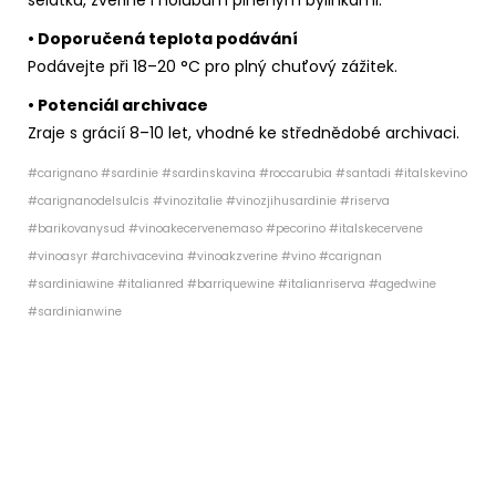
• Doporučená teplota podávání
Podávejte při 18–20 °C pro plný chuťový zážitek.
• Potenciál archivace
Zraje s grácií 8–10 let, vhodné ke střednědobé archivaci.
#carignano #sardinie #sardinskavina #roccarubia #santadi #italskevino
#carignanodelsulcis #vinozitalie #vinozjihusardinie #riserva
#barikovanysud #vinoakecervenemaso #pecorino #italskecervene
#vinoasyr #archivacevina #vinoakzverine #vino
#carignan
#sardiniawine #italianred #barriquewine #italianriserva #agedwine
#sardinianwine