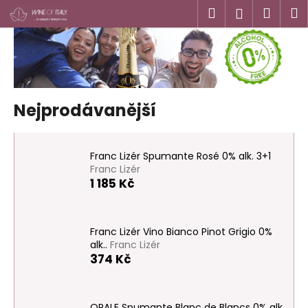
K
Přejít
Hledat
Náku
M
Přihlášen
na
o
obsah
Zpět
Zpět
košík
š
í
C
k
o
Nejprodávanější
p
o
t
Franc Lizér Spumante Rosé 0% alk. 3+1
ř
Franc Lizér
e
1 185 Kč
b
u
j
Franc Lizér Vino Bianco Pinot Grigio 0%
alk..
Franc Lizér
e
374 Kč
t
e
n
OPALE Spumante Blanc de Blancs 0% alk..