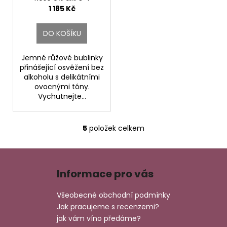
Franc Lizér
1 185 Kč
DO KOŠÍKU
Jemné růžové bublinky
přinášející osvěžení bez
alkoholu s delikátními
ovocnými tóny.
Vychutnejte...
5
položek celkem
O
v
Z
l
á
á
Informace pro vás
d
p
a
a
Všeobecné obchodní podmínky
c
t
Jak pracujeme s recenzemi?
í
í
jak vám víno předáme?
p