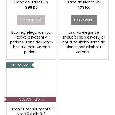
Blanc de Blancs 0%
Blanc de Blancs 0%
alk..
alk..
399 Kč
479 Kč
Franc Lizér
Franc Lizér
VYPRODÁNO
DO KOŠÍKU
Bublinky elegance, ryzí
Jiskřivá elegance
italské osvěžení v
snoubící se s osvěžující
podobě Blanc de Blancs
chutí italského Blanc de
bez alkoholu. Jemné
Blancs bez alkoholu.
perlení...
Jemné...
3+1 ZDARMA
–25 %
Franc Lizér Spumante
Rosé 0% alk. 3+1