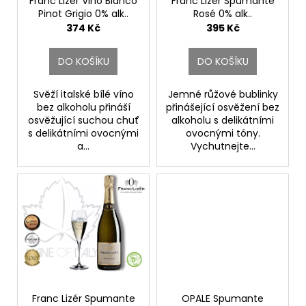
č
o
Franc Lizér Vino Bianco
Franc Lizér Spumante
Pinot Grigio 0% alk..
Rosé 0% alk..
u
d
Franc Lizér
Franc Lizér
374 Kč
395 Kč
j
u
e
k
m
DO KOŠÍKU
DO KOŠÍKU
t
e
ů
Svěží italské bílé víno
Jemné růžové bublinky
bez alkoholu přináší
přinášející osvěžení bez
PINOT
osvěžující suchou chuť
alkoholu s delikátními
GRIGIO
s delikátními ovocnými
ovocnými tóny.
ALTO
a...
Vychutnejte...
ADIGE
DOC.
ELENA
WALCH
529
Kč
Franc Lizér Spumante
OPALE Spumante