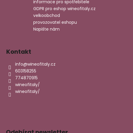
informace pro spotřebitele
r
GDPR pro eshop wineofitaly.cz
v
velkoobchod
k
provozovatel eshopu
y
v
Napište nám
ý
p
i
Kontakt
s
u
info
@
wineofitaly.cz
603158255
774870915
wineofitaly/
wineofitaly/
Odebírat newsletter