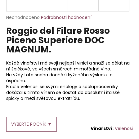
a
j
Průměrné
Neohodnoceno
Podrobnosti hodnocení
í
hodnocení
Roggio del Filare Rosso
produktu
t
je
Piceno Superiore DOC
?
0,0
MAGNUM.
z
5
hvězdiček.
Každé vinařství má svoji nejlepší vinici a snaží se dělat na
ní špičkové, ve všech směrech mimořádné víno.
HLEDAT
Ne vždy tato snaha dochází kýženého výsledku a
úspěchu.
Ercole Velenosi se svými enology a spolupracovníky
dokázal s tímto vínem se dostat do absolutní italské
D
špičky a mezi světovou extratřídu.
o
p
o
VYBERTE ROČNÍK ▼
r
Velenosi
u