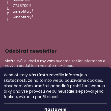
774870915
wineofitaly/
wineofitaly/
Odebírat newsletter
Vložte svůj e-mail a my vám budeme zasílat informace o
nových produktech na našem e-shopu.
E-mail
Wine of Italy Vás tímto zdvořile informuje o
skutečnosti, že na tomto webu používáme cookies,
abychom Vám umožnili pohodlné prohlížení webu a
PŘIHLÁSIT SE
díky analýze provozu webu neustále zlepšovali jeho
funkce, výkon a použitelnost.
Nastavení
Copyright 2026
Wine of Italy
. Všechna práva vyhrazena.