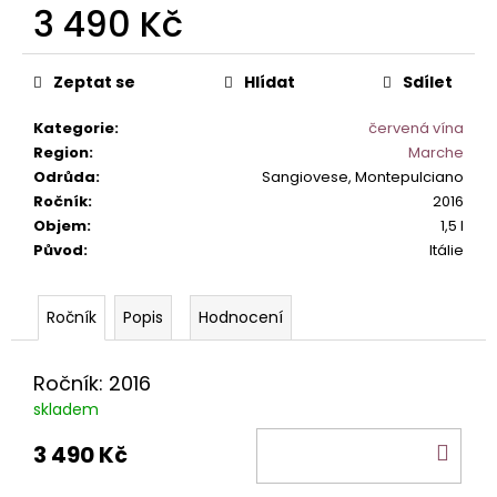
č
3 490 Kč
u
j
Měrná
cena:
e
Zeptat se
Hlídat
Sdílet
m
e
Kategorie
:
červená vína
Region
:
Marche
Odrůda
:
Sangiovese, Montepulciano
PRIMITIVO
Ročník
:
2016
SALENTO
Objem
:
1,5 l
DON
COSIMO
Původ
:
Itálie
IGP.
267
Kč
Popis
Hodnocení
Ročník: 2016
skladem
DO
3 490 Kč
KOŠ