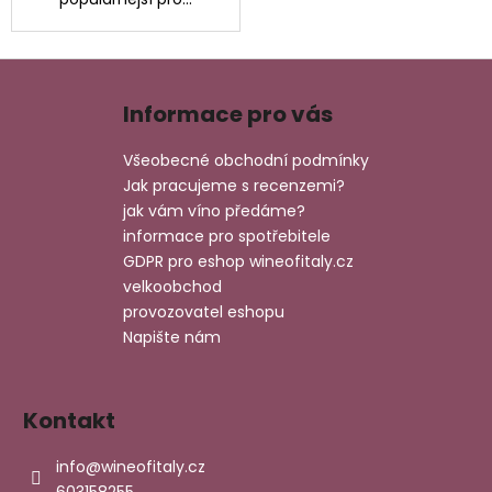
Z
á
Informace pro vás
p
a
Všeobecné obchodní podmínky
t
Jak pracujeme s recenzemi?
í
jak vám víno předáme?
informace pro spotřebitele
GDPR pro eshop wineofitaly.cz
velkoobchod
provozovatel eshopu
Napište nám
Kontakt
info
@
wineofitaly.cz
603158255