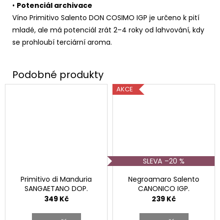
•
Potenciál archivace
Víno Primitivo Salento DON COSIMO IGP je určeno k pití
mladé, ale má potenciál zrát 2–4 roky od lahvování, kdy
se prohloubí terciární aroma.
AKCE
–20 %
Primitivo di Manduria
Negroamaro Salento
SANGAETANO DOP.
CANONICO IGP.
349 Kč
239 Kč