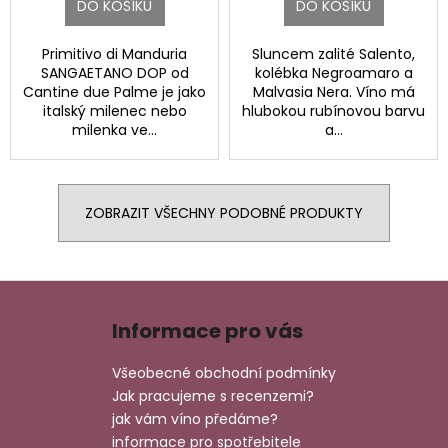
DO KOŠÍKU
DO KOŠÍKU
Primitivo di Manduria
Sluncem zalité Salento,
SANGAETANO DOP od
kolébka Negroamaro a
Cantine due Palme je jako
Malvasia Nera. Víno má
italský milenec nebo
hlubokou rubínovou barvu
milenka ve...
a...
ZOBRAZIT VŠECHNY PODOBNÉ PRODUKTY
Z
á
Informace pro vás
p
a
Všeobecné obchodní podmínky
t
Jak pracujeme s recenzemi?
í
jak vám víno předáme?
informace pro spotřebitele