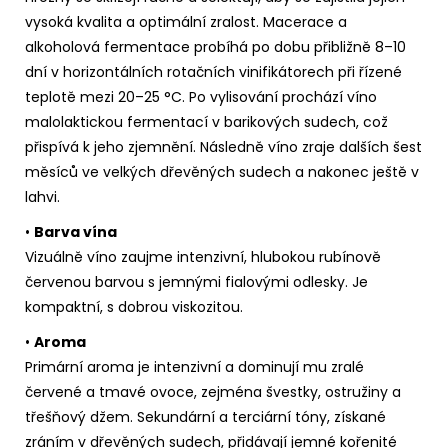
vysoká kvalita a optimální zralost. Macerace a
alkoholová fermentace probíhá po dobu přibližně 8–10
dní v horizontálních rotačních vinifikátorech při řízené
teplotě mezi 20–25 °C. Po vylisování prochází víno
malolaktickou fermentací v barikových sudech, což
přispívá k jeho zjemnění. Následně víno zraje dalších šest
měsíců ve velkých dřevěných sudech a nakonec ještě v
lahvi.
•
Barva vína
Vizuálně víno zaujme intenzivní, hlubokou rubínově
červenou barvou s jemnými fialovými odlesky. Je
kompaktní, s dobrou viskozitou.
•
Aroma
Primární aroma je intenzivní a dominují mu zralé
červené a tmavé ovoce, zejména švestky, ostružiny a
třešňový džem. Sekundární a terciární tóny, získané
zráním v dřevěných sudech, přidávají jemné kořenité