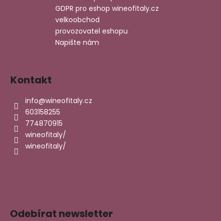
GDPR pro eshop wineofitaly.cz
velkoobchod
provozovatel eshopu
Napište nám
Kontakt
info
@
wineofitaly.cz
603158255
774870915
wineofitaly/
wineofitaly/
Odebírat newsletter