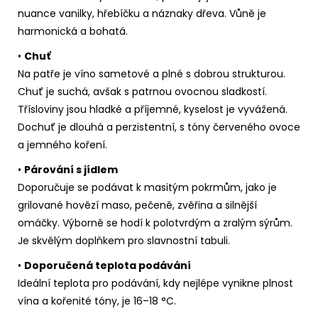
nuance vanilky, hřebíčku a náznaky dřeva. Vůně je
harmonická a bohatá.
•
Chuť
Na patře je víno sametové a plné s dobrou strukturou.
Chuť je suchá, avšak s patrnou ovocnou sladkostí.
Třísloviny jsou hladké a příjemné, kyselost je vyvážená.
Dochuť je dlouhá a perzistentní, s tóny červeného ovoce
a jemného koření.
•
Párování s jídlem
Doporučuje se podávat k masitým pokrmům, jako je
grilované hovězí maso, pečeně, zvěřina a silnější
omáčky. Výborně se hodí k polotvrdým a zralým sýrům.
Je skvělým doplňkem pro slavnostní tabuli.
•
Doporučená teplota podávání
Ideální teplota pro podávání, kdy nejlépe vynikne plnost
vína a kořenité tóny, je 16–18 °C.