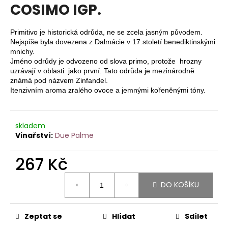
je
COSIMO IGP.
a
5,0
z
j
5
Primitivo je historická odrůda, ne se zcela jasným původem.
í
hvězdiček.
Nejspíše byla dovezena z Dalmácie v 17.století benediktinskými
t
mnichy.
Jméno odrůdy je odvozeno od slova primo, protože hrozny
?
uzrávají v oblasti jako první. Tato odrůda je mezinárodně
známá pod názvem Zinfandel.
Itenzivním aroma zralého ovoce a jemnými kořeněnými tóny.
HLEDAT
skladem
Due Palme
267 Kč
D
o
Měrná
p
DO KOŠÍKU
cena:
o
r
Zeptat se
Hlídat
Sdílet
u