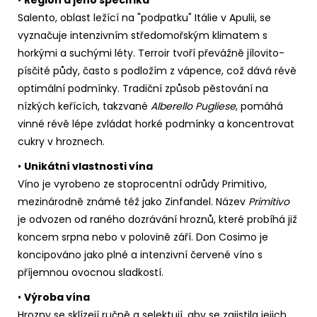
Salento, oblast ležící na "podpatku" Itálie v Apulii, se
vyznačuje intenzivním středomořským klimatem s
horkými a suchými léty. Terroir tvoří převážně jílovito-
písčité půdy, často s podložím z vápence, což dává révě
optimální podmínky. Tradiční způsob pěstování na
nízkých keřících, takzvané
Alberello Pugliese
, pomáhá
vinné révě lépe zvládat horké podmínky a koncentrovat
cukry v hroznech.
•
Unikátní vlastnosti vína
Víno je vyrobeno ze stoprocentní odrůdy Primitivo,
mezinárodně známé též jako Zinfandel. Název
Primitivo
je odvozen od raného dozrávání hroznů, které probíhá již
koncem srpna nebo v polovině září. Don Cosimo je
koncipováno jako plné a intenzivní červené víno s
příjemnou ovocnou sladkostí.
•
Výroba vína
Hrozny se sklízejí ručně a selektují, aby se zajistila jejich