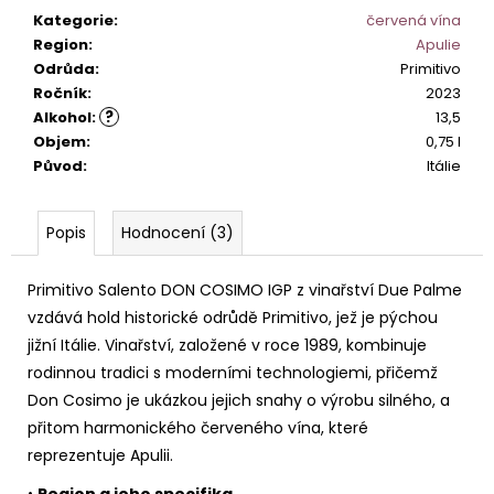
č
Kategorie
:
červená vína
u
Region
:
Apulie
j
Odrůda
:
Primitivo
e
Ročník
:
2023
m
?
Alkohol
:
13,5
e
Objem
:
0,75 l
Původ
:
Itálie
MONTEPULCIANO
D
´ABRUZZO
Popis
Hodnocení (3)
RIPAROSSO
DOC.
Primitivo Salento DON COSIMO IGP z vinařství Due Palme
295
Kč
vzdává hold historické odrůdě Primitivo, jež je pýchou
jižní Itálie. Vinařství, založené v roce 1989, kombinuje
rodinnou tradici s moderními technologiemi, přičemž
Don Cosimo je ukázkou jejich snahy o výrobu silného, a
přitom harmonického červeného vína, které
reprezentuje Apulii.
•
Region a jeho specifika