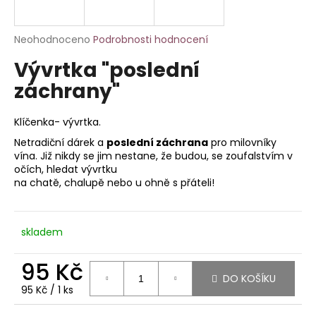
a
j
Průměrné
Neohodnoceno
Podrobnosti hodnocení
í
hodnocení
Vývrtka "poslední
produktu
t
je
záchrany"
?
0,0
z
5
Klíčenka- vývrtka.
hvězdiček.
Netradiční dárek a
poslední záchrana
pro milovníky
vína. Již nikdy se jim nestane, že budou, se zoufalstvím v
HLEDAT
očích, hledat vývrtku
na chatě, chalupě nebo u ohně s přáteli!
D
skladem
o
p
95 Kč
o
DO KOŠÍKU
r
Měrná
95 Kč / 1 ks
u
cena: