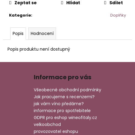
č
Zeptat se
Hlídat
Sdílet
u
j
Kategorie
:
Doplňky
e
m
e
Popis
Hodnocení
Popis produktu není dostupný
PINOT
GRIGIO
ALTO
Z
ADIGE
á
DOC.
Informace pro vás
p
529
Kč
a
Všeobecné obchodní podmínky
t
Jak pracujeme s recenzemi?
í
jak vám víno předáme?
informace pro spotřebitele
GDPR pro eshop wineofitaly.cz
velkoobchod
provozovatel eshopu