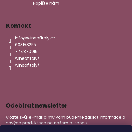
Napište nám
Kontakt
info
@
wineofitaly.cz
603158255
774870915
wineofitaly/
wineofitaly/
Odebírat newsletter
Vložte svůj e-mail a my vám budeme zasílat informace o
nových produktech na našem e-shopu.