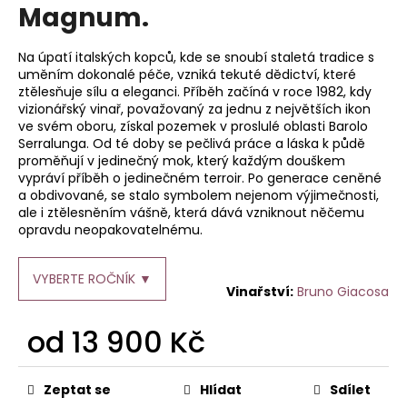
je
Magnum.
a
0,0
z
j
5
Na úpatí italských kopců, kde se snoubí staletá tradice s
í
hvězdiček.
uměním dokonalé péče, vzniká tekuté dědictví, které
t
ztělesňuje sílu a eleganci. Příběh začíná v roce 1982, kdy
vizionářský vinař, považovaný za jednu z největších ikon
?
ve svém oboru, získal pozemek v proslulé oblasti Barolo
Serralunga. Od té doby se pečlivá práce a láska k půdě
proměňují v jedinečný mok, který každým douškem
vypráví příběh o jedinečném terroir. Po generace ceněné
a obdivované, se stalo symbolem nejenom výjimečnosti,
HLEDAT
ale i ztělesněním vášně, která dává vzniknout něčemu
opravdu neopakovatelnému.
VYBERTE ROČNÍK ▼
D
Bruno Giacosa
o
p
od
13 900 Kč
o
Měrná
r
cena:
u
Zeptat se
Hlídat
Sdílet