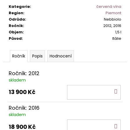
č
u
Kategorie
:
červená vína
j
Region
:
Piemont
e
Odrůda
:
Nebbiolo
m
Ročník
:
2012, 2016
e
Objem
:
1,5 l
Původ
:
Itálie
IL
BASTARDO
Popis
Hodnocení
ROSSO
ITALIANO
249
Ročník: 2012
Kč
skladem
DO
13 900 Kč
KOŠ
Ročník: 2016
skladem
DO
18 900 Kč