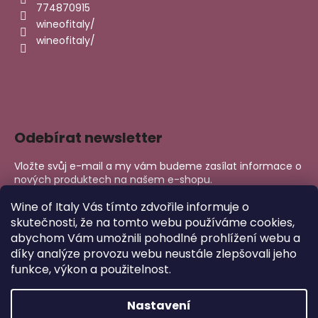
774870915
wineofitaly/
wineofitaly/
Odebírat newsletter
Vložte svůj e-mail a my vám budeme zasílat informace o
nových produktech na našem e-shopu.
E-mail
Wine of Italy Vás tímto zdvořile informuje o
skutečnosti, že na tomto webu používáme cookies,
abychom Vám umožnili pohodlné prohlížení webu a
PŘIHLÁSIT SE
díky analýze provozu webu neustále zlepšovali jeho
funkce, výkon a použitelnost.
Nastavení
Copyright 2026
Wine of Italy
. Všechna práva vyhrazena.