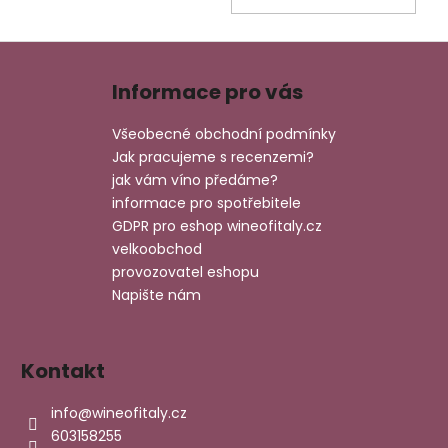
KOŠ
Z
á
Informace pro vás
p
a
Všeobecné obchodní podmínky
t
Jak pracujeme s recenzemi?
í
jak vám víno předáme?
informace pro spotřebitele
GDPR pro eshop wineofitaly.cz
velkoobchod
provozovatel eshopu
Napište nám
Kontakt
info
@
wineofitaly.cz
603158255