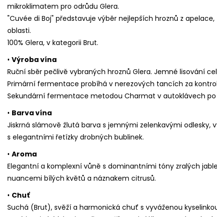
mikroklimatem pro odrůdu Glera.
"Cuvée di Boj" představuje výběr nejlepších hroznů z apelace, 
oblasti.
100% Glera, v kategorii Brut.
•
Výroba vína
Ruční sběr pečlivě vybraných hroznů Glera. Jemné lisování ce
Primární fermentace probíhá v nerezových tancích za kontro
Sekundární fermentace metodou Charmat v autoklávech po dob
•
Barva vína
Jiskrná slámově žlutá barva s jemnými zelenkavými odlesky, vyn
s elegantními řetízky drobných bublinek.
•
Aroma
Elegantní a komplexní vůně s dominantními tóny zralých jabl
nuancemi bílých květů a náznakem citrusů.
•
Chuť
Suchá (Brut), svěží a harmonická chuť s vyváženou kyselinkou