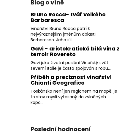
Blog o víně
Bruno Rocca- tvář velkého
Barbaresca
Vinařství Bruno Rocca patří k
nejvýraznějším jménům oblasti
Barbaresco. Jeho síl...
Gavi - aristokratická bílá vína z
terroir Rovereto
Gavi jako životní poslání Vinařský svět
severní Itálie je často spojován s robu...
Příběh a preciznost vinařství
Chianti Geografico
Toskánsko není jen regionem na mapě, je
to stav mysli vytesaný do zvlněných
kopc...
Poslední hodnocení