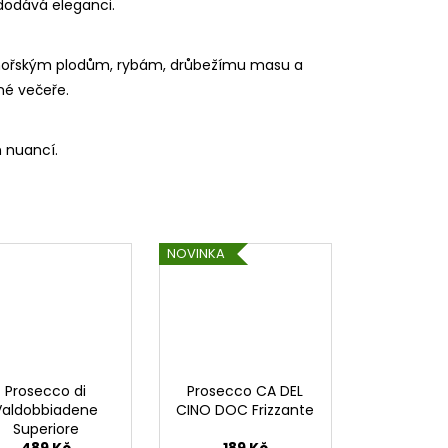
 dodává eleganci.
m, mořským plodům, rybám, drůbežímu masu a
ané večeře.
 nuancí.
NOVINKA
Prosecco di
Prosecco CA DEL
Valdobbiadene
CINO DOC Frizzante
Superiore