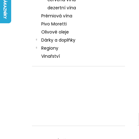
242 Kč
l
dezertní vína
Prémiová vína
Pivo Moretti
Olivové oleje
Dárky a doplňky
Regiony
Vinařství