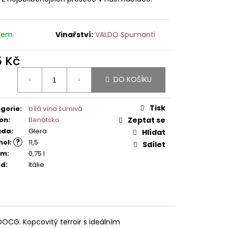
dem
VALDO Spumanti
5 Kč
ná
DO KOŠÍKU
:
Tisk
gorie
:
bílá vína šumivá
on
:
Benátsko
Zeptat se
ůda
:
Glera
Hlídat
?
hol
:
11,5
Sdílet
em
:
0,75 l
od
:
Itálie
OCG. Kopcovitý terroir s ideálním