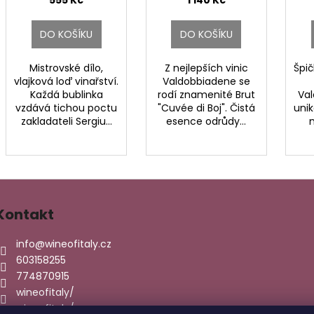
DEL FONDATORE
555 Kč
DOCG MAGNUM.
1 140 Kč
EL
DOCG.
DO KOŠÍKU
DO KOŠÍKU
Mistrovské dílo,
Z nejlepších vinic
Špi
vlajková loď vinařství.
Valdobbiadene se
Každá bublinka
rodí znamenité Brut
Va
vzdává tichou poctu
"Cuvée di Boj". Čistá
unik
zakladateli Sergiu...
esence odrůdy...
Kontakt
info
@
wineofitaly.cz
603158255
774870915
wineofitaly/
wineofitaly/