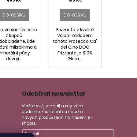
EVANTUM DOCG.
489 Kč
189 Kč
DO KOŠÍKU
DO KOŠÍKU
čkové šumivé víno
Frizzante v kvalitě
z kopců
Valdo! Základem
ldobbiadene, kde
tohoto Prosecco Ca'
átní mikroklima a
del Cino DOC
minerální půdy
Frizzante je 100%
dávají...
Glera,...
Odebírat newsletter
Vložte svůj e-mail a my vám
budeme zasílat informace o
nových produktech na našem e-
shopu.
E-mail