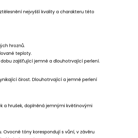
ztělesnění nejvyšší kvality a charakteru této
lých hroznů.
lované teploty.
u zajišťující jemné a dlouhotrvající perlení.
ikající čirost. Dlouhotrvající a jemné perlení
ek a hrušek, doplněná jemnými květinovými
. Ovocné tóny korespondují s vůní, v závěru