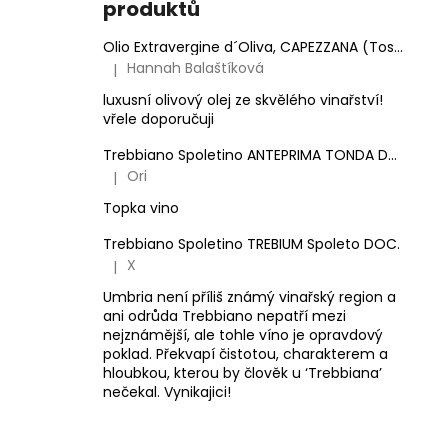
produktů
Olio Extravergine d´Oliva, CAPEZZANA (Toskánsko) - 0,5 l
Hannah Balaštíková
|
Hodnocení produktu je 5 z 5 hvězdiček.
luxusní olivový olej ze skvělého vinařství!
vřele doporučuji
Trebbiano Spoletino ANTEPRIMA TONDA DOC.
Ori
|
Hodnocení produktu je 5 z 5 hvězdiček.
Topka vino
Trebbiano Spoletino TREBIUM Spoleto DOC.
X
|
Hodnocení produktu je 5 z 5 hvězdiček.
Umbria není příliš známý vinařský region a
ani odrůda Trebbiano nepatří mezi
nejznámější, ale tohle víno je opravdový
poklad. Překvapí čistotou, charakterem a
hloubkou, kterou by člověk u ‘Trebbiana’
nečekal. Vynikajici!