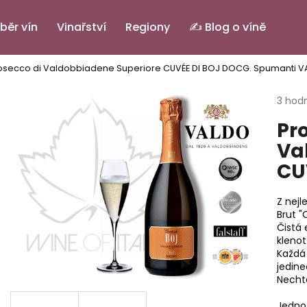
běr vín
Vinařství
Regiony
✍️ Blog o víně
osecco di Valdobbiadene Superiore CUVÉE DI BOJ DOCG.
Spumanti V
Co potřebujete najít?
Průmě
3 hod
hodno
Pr
produ
HLEDAT
je
Va
5,0
CU
z
5
Doporučujeme
hvězdi
Z nejl
Brut "
Čistá
klenot
Každá 
jedine
Necht
PINOT GRIGIO ALTO ADIGE DOC.
IL BASTARDO RO
Jedno 