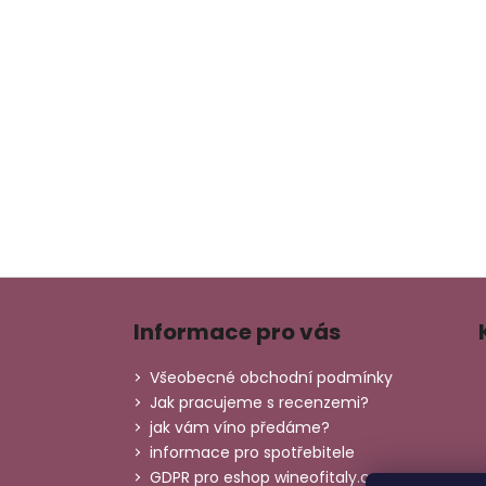
Z
á
Informace pro vás
p
a
Všeobecné obchodní podmínky
t
Jak pracujeme s recenzemi?
í
jak vám víno předáme?
informace pro spotřebitele
GDPR pro eshop wineofitaly.cz