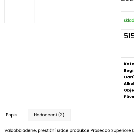
529 Kč
249 Kč
skla
51
Měr
cena
Kate
Regi
Odr
Alko
Obj
Pův
Popis
Hodnocení (3)
Valdobbiadene, prestižní srdce produkce Prosecco Superiore D