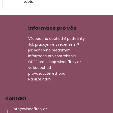
sobě...
Z
á
Informace pro vás
p
a
Všeobecné obchodní podmínky
t
Jak pracujeme s recenzemi?
í
jak vám víno předáme?
informace pro spotřebitele
GDPR pro eshop wineofitaly.cz
velkoobchod
provozovatel eshopu
Napište nám
Kontakt
info
@
wineofitaly.cz