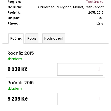
č
Region
:
Toskánsko
u
Odrůda
:
Cabernet Sauvignon, Merlot, Petit Verdot
j
Ročník
:
2015, 2016
e
Objem
:
0,75 l
m
Původ
:
Itálie
e
Popis
Hodnocení
PINOT
GRIGIO
LA
Ročník: 2015
BASTARDA
skladem
IGT
242
DO
9 239 Kč
Kč
KOŠ
Ročník: 2016
skladem
DO
9 239 Kč
KOŠ