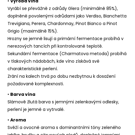
•
Výroba vína
Vyrábí se převážně z odrůdy Glera (minimálně 85%),
doplněné povolenými odrůdami jako Verdiso, Bianchetta
Trevigiana, Perera, Chardonnay, Pinot Bianco a Pinot
Grigio (maximálně 15%).
Hrozny se jemně lisují a primární fermentace probíhá v
nerezových tancích při kontrolované teplotě.
Sekundární fermentace (Charmatova metoda) probíhá
v tlakových nádobách, kde víno získává své
charakteristické perlení.
Zrání na kalech trvá po dobu nezbytnou k dosažení
požadované komplexnosti.
•
Barva vína
Slámově žlutá barva s jemnými zelenkavými odlesky,
perlení je jemné a vytrvalé.
•
Aroma
Svěží a ovocné aroma s dominantními tóny zeleného
jablka, hrušky a citrusových plodů, doplněné jemnými