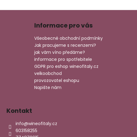
Z
á
Informace pro vás
p
a
Všeobecné obchodní podmínky
t
Jak pracujeme s recenzemi?
í
jak vám víno předáme?
informace pro spotřebitele
GDPR pro eshop wineofitaly.cz
velkoobchod
provozovatel eshopu
Napište nám
Kontakt
info
@
wineofitaly.cz
603158255