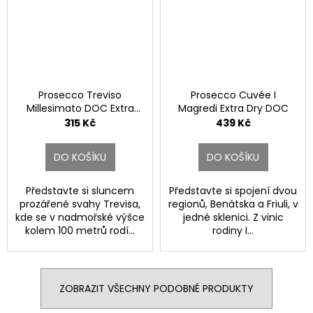
Prosecco Treviso
Prosecco Cuvée I
Millesimato DOC Extra
Magredi Extra Dry DOC
Dry.
315 Kč
439 Kč
DO KOŠÍKU
DO KOŠÍKU
Představte si sluncem
Představte si spojení dvou
prozářené svahy Trevisa,
regionů, Benátska a Friuli, v
kde se v nadmořské výšce
jedné sklenici. Z vinic
kolem 100 metrů rodí...
rodiny I...
ZOBRAZIT VŠECHNY PODOBNÉ PRODUKTY