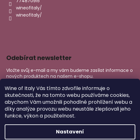
774870915
wineofitaly/
wineofitaly/
Odebírat newsletter
Vložte svůj e-mail a my vám budeme zasílat informace o
nových produktech na našem e-shopu.
E-mail
Wine of Italy Vás tímto zdvořile informuje o
skutečnosti, že na tomto webu používáme cookies,
abychom Vám umožnili pohodlné prohlížení webu a
PŘIHLÁSIT SE
díky analýze provozu webu neustále zlepšovali jeho
funkce, výkon a použitelnost.
Nastavení
Copyright 2026
Wine of Italy
. Všechna práva vyhrazena.
Upravit nastavení cookies