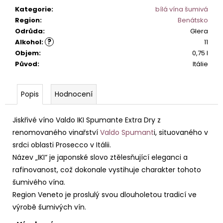
č
Kategorie
:
bílá vína šumivá
u
Region
:
Benátsko
j
Odrůda
:
Glera
e
?
Alkohol
:
11
m
Objem
:
0,75 l
e
Původ
:
Itálie
PINOT
GRIGIO
Popis
Hodnocení
LA
BASTARDA
IGT
Jiskřivé víno Valdo IKI Spumante Extra Dry z
242
renomovaného vinařství
Valdo Spumant
i, situovaného v
Kč
srdci oblasti Prosecco v Itálii.
Název „IKI“ je japonské slovo ztělesňující eleganci a
rafinovanost, což dokonale vystihuje charakter tohoto
šumivého vína.
Region Veneto je proslulý svou dlouholetou tradicí ve
výrobě šumivých vín.