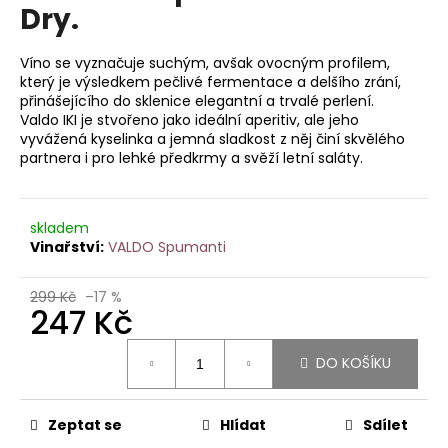
je
Dry.
a
0,0
z
j
5
Víno se vyznačuje suchým, avšak ovocným profilem,
í
hvězdiček.
který je výsledkem pečlivé fermentace a delšího zrání,
t
přinášejícího do sklenice elegantní a trvalé perlení.
Valdo IKI je stvořeno jako ideální aperitiv, ale jeho
?
vyvážená kyselinka a jemná sladkost z něj činí skvělého
partnera i pro lehké předkrmy a svěží letní saláty.
skladem
HLEDAT
VALDO Spumanti
299 Kč
–17 %
247 Kč
D
o
Měrná
p
DO KOŠÍKU
cena:
o
r
Zeptat se
Hlídat
Sdílet
u