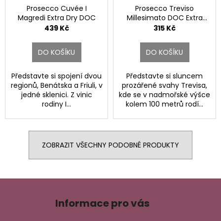
Prosecco Cuvée I
Prosecco Treviso
Magredi Extra Dry DOC
Millesimato DOC Extra
Dry.
439 Kč
315 Kč
DO KOŠÍKU
DO KOŠÍKU
Představte si spojení dvou
Představte si sluncem
regionů, Benátska a Friuli, v
prozářené svahy Trevisa,
jedné sklenici. Z vinic
kde se v nadmořské výšce
rodiny I...
kolem 100 metrů rodí...
ZOBRAZIT VŠECHNY PODOBNÉ PRODUKTY
Z
á
Informace pro vás
p