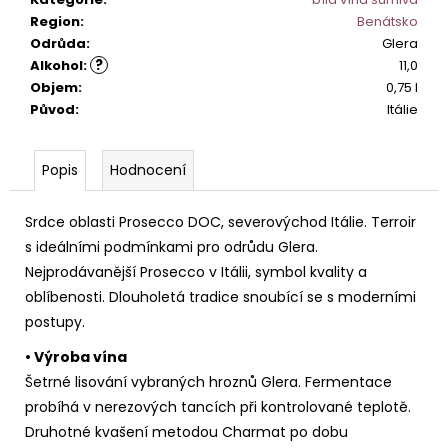
č
u
Region
:
Benátsko
j
Odrůda
:
Glera
?
e
Alkohol
:
11,0
m
Objem
:
0,75 l
e
Původ
:
Itálie
Popis
Hodnocení
PINOT
GRIGIO
ALTO
ADIGE
Srdce oblasti Prosecco DOC, severovýchod Itálie. Terroir
DOC.
s ideálními podmínkami pro odrůdu Glera.
529
Nejprodávanější Prosecco v Itálii, symbol kvality a
Kč
oblíbenosti. Dlouholetá tradice snoubící se s moderními
postupy.
• Výroba vína
Šetrné lisování vybraných hroznů Glera. Fermentace
probíhá v nerezových tancích při kontrolované teplotě.
Druhotné kvašení metodou Charmat po dobu