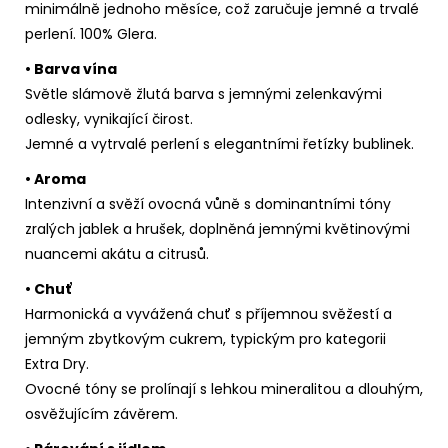
minimálně jednoho měsíce, což zaručuje jemné a trvalé
perlení. 100% Glera.
• Barva vína
Světle slámově žlutá barva s jemnými zelenkavými
odlesky, vynikající čirost.
Jemné a vytrvalé perlení s elegantními řetízky bublinek.
• Aroma
Intenzivní a svěží ovocná vůně s dominantními tóny
zralých jablek a hrušek, doplněná jemnými květinovými
nuancemi akátu a citrusů.
• Chuť
Harmonická a vyvážená chuť s příjemnou svěžestí a
jemným zbytkovým cukrem, typickým pro kategorii
Extra Dry.
Ovocné tóny se prolínají s lehkou mineralitou a dlouhým,
osvěžujícím závěrem.