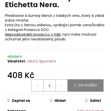
je
Etichetta Nera.
a
0,0
z
j
5
Představte si šumivý klenot z italských vinic, který si získal
í
hvězdiček.
srdce mnoha.
t
Extra Dry s černou etiketou, vynikající poměr cena/kvalita
v kategorii Prosecco DOC.
?
Nejprodávanější prosecco v Itálii
, nyní máte možnost
ochutnat jeho neodolatelný půvab.
skladem
HLEDAT
VALDO Spumanti
408 Kč
D
Měrná
o
DO KOŠÍKU
cena:
p
o
r
Zeptat se
Hlídat
Sdílet
u
Kategorie
:
bílá vína šumivá