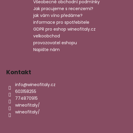
a
Všeobecné obchodní podmínky
t
Jak pracujeme s recenzemi?
í
jak vám víno předáme?
informace pro spotřebitele
GDPR pro eshop wineofitaly.cz
velkoobchod
provozovatel eshopu
Napište nám
Kontakt
info
@
wineofitaly.cz
603158255
774870915
wineofitaly/
wineofitaly/