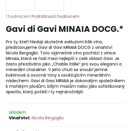
a
j
Průměrné
1 hodnocení
Podrobnosti hodnocení
í
hodnocení
Gavi di Gavi MINAIA DOCG.*
produktu
t
je
?
5,0
Pro ty, kteří hledají skutečně exkluzivní bílé víno,
z
představujeme Gavi di Gavi MINAIA DOCG z vinařství
5
Nicola Bergaglio. Toto výjimečné víno pochází z vinice
hvězdiček.
Minaia, která se řadí mezi nejlepší v celé oblasti Gavi. Je
často přezdíváno jako „Chablis Itálie“ pro svou eleganci a
HLEDAT
minerální charakter. V jeho chuti se snoubí jemné
květinové a ovocné tóny s osvěžujícím minerálním
nádechem. Gavi di Gavi MINAIA je dokonalým společníkem
k mořským plodům, bílým masům nebo jako sofistikovaný
aperitiv, který potěší i ty nejnáročnější.
D
o
p
o
skladem
Nicola Bergaglio
r
u