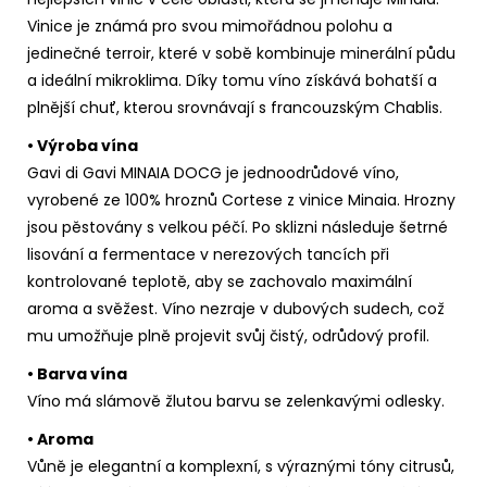
Vinice je známá pro svou mimořádnou polohu a
jedinečné terroir, které v sobě kombinuje minerální půdu
a ideální mikroklima. Díky tomu víno získává bohatší a
plnější chuť, kterou srovnávají s francouzským Chablis.
• Výroba vína
Gavi di Gavi MINAIA DOCG je jednoodrůdové víno,
vyrobené ze 100% hroznů Cortese z vinice Minaia. Hrozny
jsou pěstovány s velkou péčí. Po sklizni následuje šetrné
lisování a fermentace v nerezových tancích při
kontrolované teplotě, aby se zachovalo maximální
aroma a svěžest. Víno nezraje v dubových sudech, což
mu umožňuje plně projevit svůj čistý, odrůdový profil.
• Barva vína
Víno má slámově žlutou barvu se zelenkavými odlesky.
• Aroma
Vůně je elegantní a komplexní, s výraznými tóny citrusů,