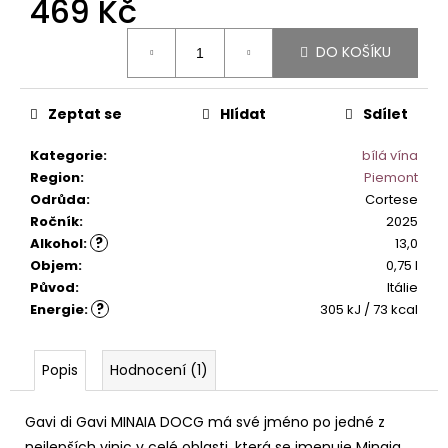
469 Kč
č
u
Měrná
j
DO KOŠÍKU
cena:
e
m
e
Zeptat se
Hlídat
Sdílet
Kategorie
:
bílá vína
MONTEPULCIANO
Region
:
Piemont
D
Odrůda
:
Cortese
´ABRUZZO
RIPAROSSO
Ročník
:
2025
DOC.
?
Alkohol
:
13,0
295
Objem
:
0,75 l
Kč
Původ
:
Itálie
?
Energie
:
305 kJ / 73 kcal
Popis
Hodnocení (1)
Gavi di Gavi MINAIA DOCG má své jméno po jedné z
nejlepších vinic v celé oblasti, která se jmenuje Minaia.