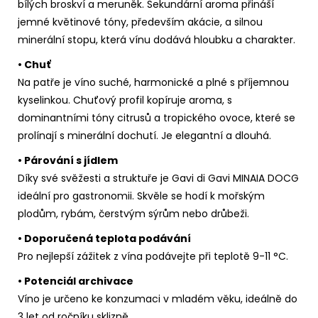
bílých broskví a meruněk. Sekundární aroma přináší
jemné květinové tóny, především akácie, a silnou
minerální stopu, která vínu dodává hloubku a charakter.
• Chuť
Na patře je víno suché, harmonické a plné s příjemnou
kyselinkou. Chuťový profil kopíruje aroma, s
dominantními tóny citrusů a tropického ovoce, které se
prolínají s minerální dochutí. Je elegantní a dlouhá.
• Párování s jídlem
Díky své svěžesti a struktuře je Gavi di Gavi MINAIA DOCG
ideální pro gastronomii. Skvěle se hodí k mořským
plodům, rybám, čerstvým sýrům nebo drůbeži.
• Doporučená teplota podávání
Pro nejlepší zážitek z vína podávejte při teplotě 9-11 °C.
• Potenciál archivace
Víno je určeno ke konzumaci v mladém věku, ideálně do
3 let od ročníku sklizně.