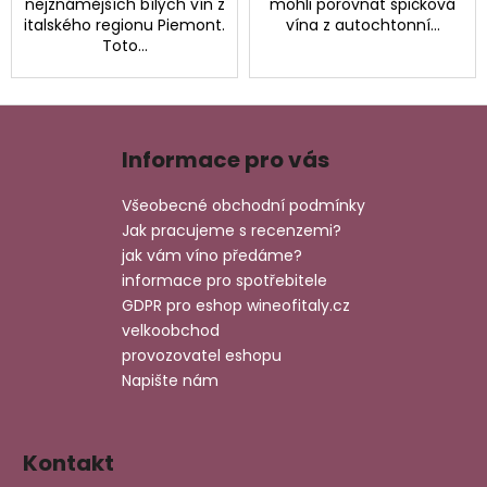
nejznámějších bílých vín z
mohli porovnat špičková
italského regionu Piemont.
vína z autochtonní...
Toto...
Z
á
Informace pro vás
p
a
Všeobecné obchodní podmínky
t
Jak pracujeme s recenzemi?
í
jak vám víno předáme?
informace pro spotřebitele
GDPR pro eshop wineofitaly.cz
velkoobchod
provozovatel eshopu
Napište nám
Kontakt