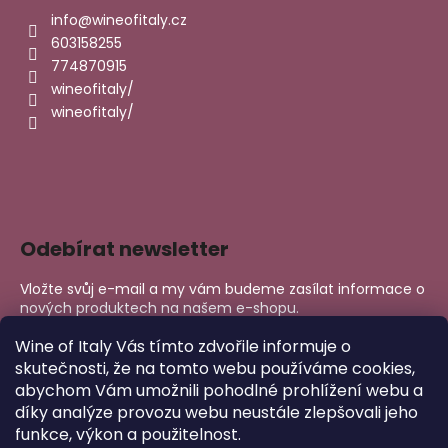
info
@
wineofitaly.cz
603158255
774870915
wineofitaly/
wineofitaly/
Odebírat newsletter
Vložte svůj e-mail a my vám budeme zasílat informace o
nových produktech na našem e-shopu.
E-mail
Wine of Italy Vás tímto zdvořile informuje o
skutečnosti, že na tomto webu používáme cookies,
abychom Vám umožnili pohodlné prohlížení webu a
PŘIHLÁSIT SE
díky analýze provozu webu neustále zlepšovali jeho
funkce, výkon a použitelnost.