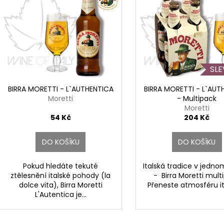
WALCH
DI BASCIANO
í
p
529 Kč
249 Kč
p
i
r
s
o
p
d
r
u
o
k
d
BIRRA MORETTI - L`AUTHENTICA
BIRRA MORETTI - L`AUT
t
Moretti
- Multipack
u
Moretti
ů
k
54 Kč
204 Kč
t
ů
DO KOŠÍKU
DO KOŠÍKU
Pokud hledáte tekuté
Italská tradice v jedno
ztělesnění italské pohody (la
- Birra Moretti mult
dolce vita), Birra Moretti
Přeneste atmosféru ita
L'Autentica je...