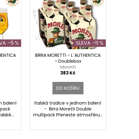
–5 %
–11 %
HENTICA
BIRRA MORETTI - L`AUTHENTICA
- Doublebox
Moretti
383 Kč
DO KOŠÍKU
m balení
Italská tradice v jednom balení
ipack
- Birra Moretti Double
lské...
multipack Přeneste atmosféru...