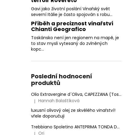
terroir Rovereto
Gavi jako životní poslání Vinařský svět
severní Itálie je často spojován s robu...
Příběh a preciznost vinařství
Chianti Geografico
Toskánsko není jen regionem na mapě, je
to stav mysli vytesaný do zvlněných
kopc...
Poslední hodnocení
produktů
Olio Extravergine d´Oliva, CAPEZZANA (Toskánsko) - 0,5 l
Hannah Balaštíková
|
Hodnocení produktu je 5 z 5 hvězdiček.
luxusní olivový olej ze skvělého vinařství!
vřele doporučuji
Trebbiano Spoletino ANTEPRIMA TONDA DOC.
Anto
Ori
|