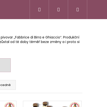
Hledat
Přihlášení
Nákupní
košík
 pivovar „Fabbrice di Birra e Ghiaccio“. Produkční
 zůstal od té doby téměř beze změny a i proto si
ecedně
SSO ITALIANO
FATTORIA