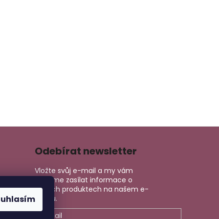
Odebírat newsletter
Vložte svůj e-mail a my vám
budeme zasílat informace o
nových produktech na našem e-
ouhlasím
shopu.
E-mail