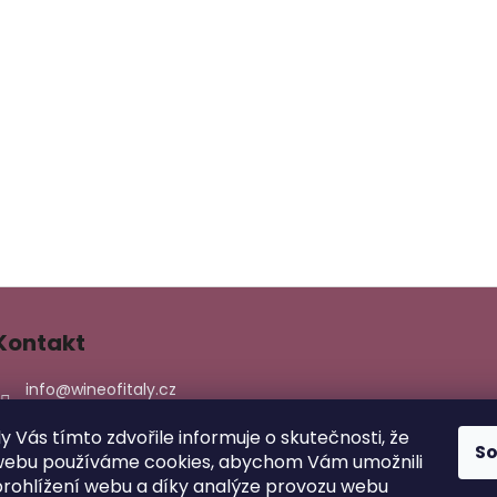
lli San Marco
Kontakt
info
@
wineofitaly.cz
603158255
ly Vás tímto zdvořile informuje o skutečnosti, že
774870915
S
webu používáme cookies, abychom Vám umožnili
wineofitaly/
rohlížení webu a díky analýze provozu webu
wineofitaly/