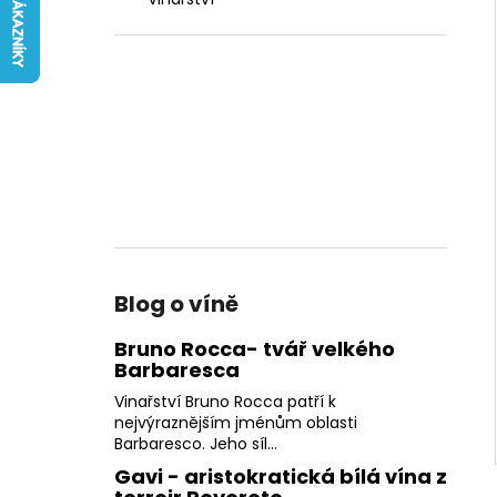
FATTORIA DI BASCIANO
l
242 Kč
Blog o víně
Bruno Rocca- tvář velkého
Barbaresca
Vinařství Bruno Rocca patří k
nejvýraznějším jménům oblasti
Barbaresco. Jeho síl...
Gavi - aristokratická bílá vína z