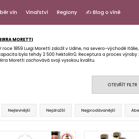
běr vín
Vinařství
Regiony
✍️ Blog o víně
Co potřebujete najít?
BIRRA MORETTI
V roce 1859 Luigi Moretti založil v Udine, na severo-východě Itálie,
kapacita byla tehdy 2 500 hektolitrů. Receptura a proces výroby
HLEDAT
Birra Moretti zachovává svoji vysokou kvalitu.
Doporučujeme
OTEVŘÍT FILTR
Ř
a
Nejlevnější
Nejdražší
Nejprodávanější
Ab
z
e
V
n
PINOT GRIGIO ALTO ADIGE DOC.
ELENA
IL BASTARDO RO
ý