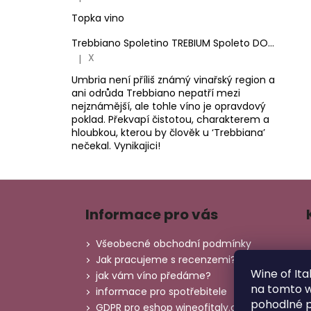
Hodnocení produktu je 5 z 5 hvězdiček.
Topka vino
Trebbiano Spoletino TREBIUM Spoleto DOC.
Antone
X
|
Hodnocení produktu je 5 z 5 hvězdiček.
Umbria není příliš známý vinařský region a
ani odrůda Trebbiano nepatří mezi
nejznámější, ale tohle víno je opravdový
poklad. Překvapí čistotou, charakterem a
hloubkou, kterou by člověk u ‘Trebbiana’
nečekal. Vynikajici!
Z
á
Informace pro vás
p
a
Všeobecné obchodní podmínky
t
Jak pracujeme s recenzemi?
Wine of Ita
í
jak vám víno předáme?
na tomto 
informace pro spotřebitele
pohodlné p
GDPR pro eshop wineofitaly.cz