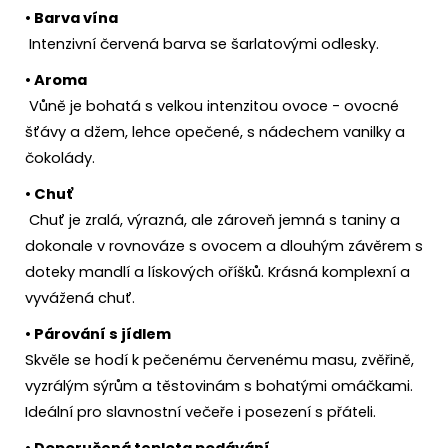
• Barva vína
Intenzivní červená barva se šarlatovými odlesky.
• Aroma
Vůně je bohatá s velkou intenzitou ovoce - ovocné
šťávy a džem, lehce opečené, s nádechem vanilky a
čokolády.
• Chuť
Chuť je zralá, výrazná, ale zároveň jemná s taniny a
dokonale v rovnováze s ovocem a dlouhým závěrem s
doteky mandlí a lískových oříšků. Krásná komplexní a
vyvážená chuť.
• Párování s jídlem
Skvěle se hodí k pečenému červenému masu, zvěřině,
vyzrálým sýrům a těstovinám s bohatými omáčkami.
Ideální pro slavnostní večeře i posezení s přáteli.
• Doporučená teplota podávání