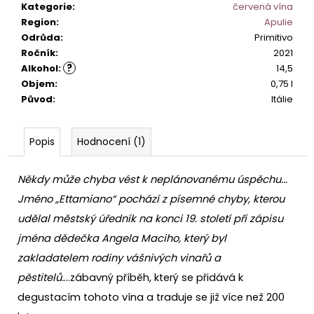
č
Kategorie
:
červená vína
u
Region
:
Apulie
j
Odrůda
:
Primitivo
e
Ročník
:
2021
m
?
Alkohol
:
14,5
e
Objem
:
0,75 l
Původ
:
Itálie
PINOT
GRIGIO
Popis
Hodnocení (1)
LA
BASTARDA
IGT
Někdy může chyba vést k neplánovanému úspěchu...
242
Kč
Jméno „Ettamiano“ pochází z písemné chyby, kterou
udělal městský úředník na konci 19. století při zápisu
jména dědečka Angela Maciho, který byl
zakladatelem rodiny vášnivých vinařů a
pěstitelů.
...zábavný příběh, který se přidává k
degustacím tohoto vína a traduje se již více než 200