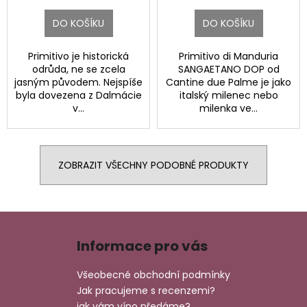
DO KOŠÍKU
DO KOŠÍKU
Primitivo je historická
Primitivo di Manduria
odrůda, ne se zcela
SANGAETANO DOP od
jasným původem. Nejspíše
Cantine due Palme je jako
byla dovezena z Dalmácie
italský milenec nebo
v...
milenka ve...
ZOBRAZIT VŠECHNY PODOBNÉ PRODUKTY
Z
á
Informace pro vás
p
a
Všeobecné obchodní podmínky
t
Jak pracujeme s recenzemi?
jak vám víno předáme?