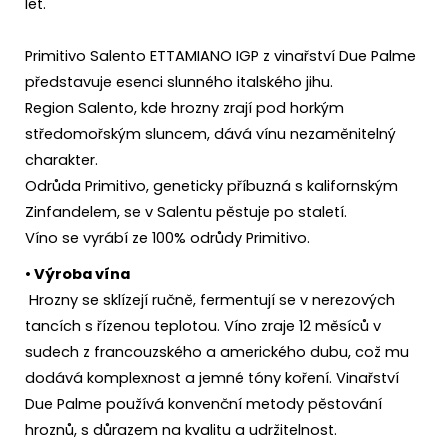
let.
Primitivo Salento ETTAMIANO IGP z vinařství Due Palme
představuje esenci slunného italského jihu.
Region Salento, kde hrozny zrají pod horkým
středomořským sluncem, dává vínu nezaměnitelný
charakter.
Odrůda Primitivo, geneticky příbuzná s kalifornským
Zinfandelem, se v Salentu pěstuje po staletí.
Víno se vyrábí ze 100% odrůdy Primitivo.
• Výroba vína
Hrozny se sklízejí ručně, fermentují se v nerezových
tancích s řízenou teplotou. Víno zraje 12 měsíců v
sudech z francouzského a amerického dubu, což mu
dodává komplexnost a jemné tóny koření. Vinařství
Due Palme používá konvenční metody pěstování
hroznů, s důrazem na kvalitu a udržitelnost.