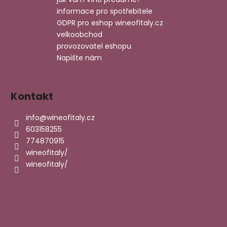
í
informace pro spotřebitele
GDPR pro eshop wineofitaly.cz
velkoobchod
provozovatel eshopu
Napište nám
Kontakt
info
@
wineofitaly.cz
603158255
774870915
wineofitaly/
wineofitaly/