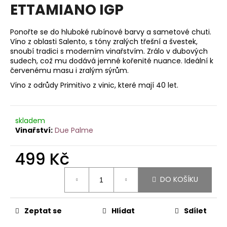
je
ETTAMIANO IGP
a
5,0
z
j
5
Ponořte se do hluboké rubínové barvy a sametové chuti.
í
hvězdiček.
Víno z oblasti Salento, s tóny zralých třešní a švestek,
t
snoubí tradici s moderním vinařstvím. Zrálo v dubových
sudech, což mu dodává jemné kořenité nuance. Ideální k
?
červenému masu i zralým sýrům.
Víno z odrůdy Primitivo z vinic, které mají 40 let.
HLEDAT
skladem
Due Palme
499 Kč
D
o
Měrná
DO KOŠÍKU
cena:
p
o
r
Zeptat se
Hlídat
Sdílet
u