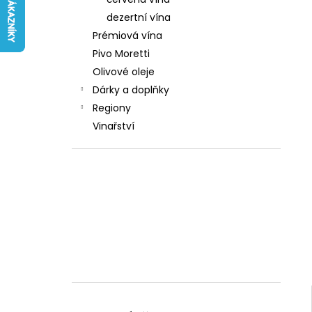
242 Kč
l
dezertní vína
Prémiová vína
Pivo Moretti
Olivové oleje
Dárky a doplňky
Regiony
Vinařství