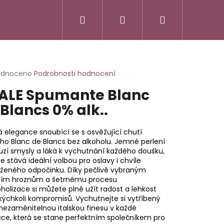
Hledat
Přihlášení
Nákupní
košík
rné
odnoceno
Podrobnosti hodnocení
cení
ALE Spumante Blanc
ktu
Blancs 0% alk..
vá elegance snoubící se s osvěžující chutí
ček.
ého Blanc de Blancs bez alkoholu. Jemné perlení
zí smysly a láká k vychutnání každého doušku,
e stává ideální volbou pro oslavy i chvíle
uženého odpočinku. Díky pečlivě vybraným
tním hroznům a šetrnému procesu
holizace si můžete plně užít radost a lehkost
kýchkoli kompromisů. Vychutnejte si vytříbený
 nezaměnitelnou italskou finesu v každé
SSO ITALIANO
čce, která se stane perfektním společníkem pro