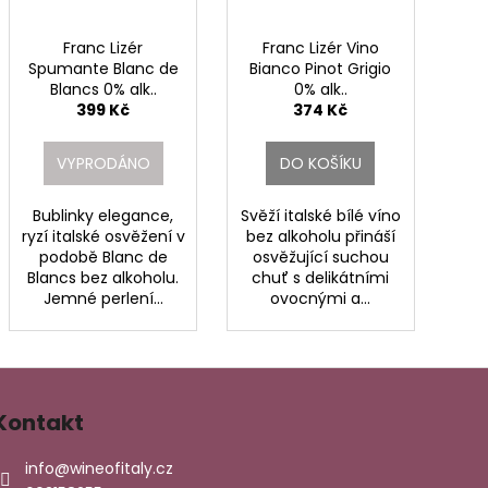
Franc Lizér
Franc Lizér Vino
Spumante Blanc de
Bianco Pinot Grigio
Blancs 0% alk..
0% alk..
399 Kč
374 Kč
VYPRODÁNO
DO KOŠÍKU
Bublinky elegance,
Svěží italské bílé víno
ryzí italské osvěžení v
bez alkoholu přináší
podobě Blanc de
osvěžující suchou
Blancs bez alkoholu.
chuť s delikátními
Jemné perlení...
ovocnými a...
Kontakt
info
@
wineofitaly.cz