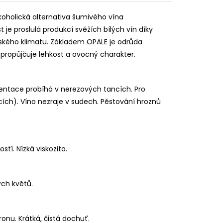
koholická alternativa šumivého vína
st je proslulá produkcí svěžích bílých vín díky
ského klimatu. Základem OPALE je odrůda
u propůjčuje lehkost a ovocný charakter.
entace probíhá v nerezových tancích. Pro
ích). Víno nezraje v sudech. Pěstování hroznů
tí. Nízká viskozita.
ých květů.
ronu. Krátká, čistá dochuť.