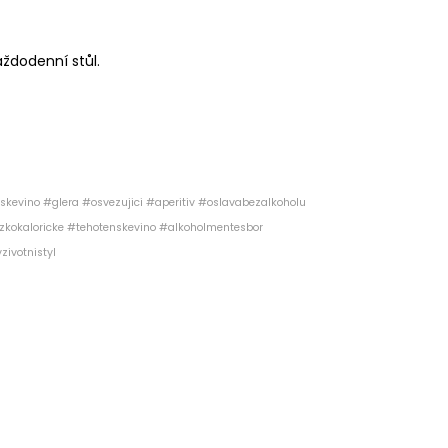
aždodenní stůl.
skevino #glera #osvezujici #aperitiv #oslavabezalkoholu
izkokaloricke #tehotenskevino #alkoholmentesbor
ivotnistyl