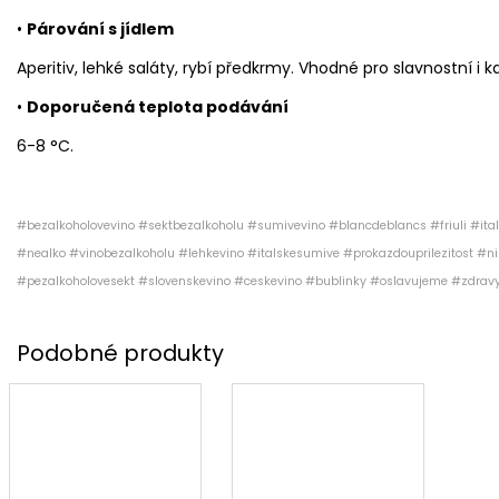
•
Párování s jídlem
Aperitiv, lehké saláty, rybí předkrmy. Vhodné pro slavnostní i k
•
Doporučená teplota podávání
6-8 °C.
#bezalkoholovevino #sektbezalkoholu #sumivevino #blancdeblancs #friuli #ital
#nealko #vinobezalkoholu #lehkevino #italskesumive #prokazdouprilezitost #n
#pezalkoholovesekt #slovenskevino #ceskevino #bublinky #oslavujeme #zdravyz