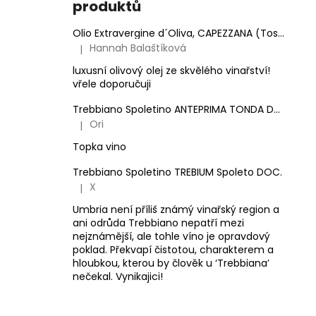
produktů
Olio Extravergine d´Oliva, CAPEZZANA (Toskánsko) - 0,5 l
Hannah Balaštíková
|
Hodnocení produktu je 5 z 5 hvězdiček.
luxusní olivový olej ze skvělého vinařství!
vřele doporučuji
Trebbiano Spoletino ANTEPRIMA TONDA DOC.
Ori
|
Hodnocení produktu je 5 z 5 hvězdiček.
Topka vino
Trebbiano Spoletino TREBIUM Spoleto DOC.
X
|
Hodnocení produktu je 5 z 5 hvězdiček.
Umbria není příliš známý vinařský region a
ani odrůda Trebbiano nepatří mezi
nejznámější, ale tohle víno je opravdový
poklad. Překvapí čistotou, charakterem a
hloubkou, kterou by člověk u ‘Trebbiana’
nečekal. Vynikajici!