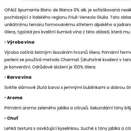
OPALE Spumante Blanc de Blancs 0% alk. je sofistikovaná neal
pocházející z italského regionu Friuli-Venezia Giulia. Tato obla
unikátnímu terroiru formovanému střetem alpského a jadran
Glera, typická pro kvalitní šumivá vína z této oblasti, která m
•
Výroba vína
Výroba začíná šetrným lisováním hroznů Glera. Primární ferm
perlení se používá metoda Charmat (druhotné kvašení v tanc
je konvenční. Odrůdové složení je 100% Glera.
•
Barva vína
Světle slámově žlutá barva s jemnými bublinkami a dobrou čiros
•
Aroma
Primární aroma zeleného jablka a citrusů. Sekundární tóny bíl
•
Chuť
Lehká textura s osvěžující kyselinkou. Suché s tóny jablka a cit