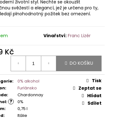
derní životní styl. Nechte se okouzlit
čnou svěžestí a elegancí, jež je určena pro ty,
hledají plnohodnotný požitek bez omezení.
dem
Franc Lizér
9 Kč
ná
DO KOŠÍKU
:
Tisk
gorie
:
0% alkohol
on
:
Furlánsko
Zeptat se
ůda
:
Chardonnay
Hlídat
?
hol
:
0%
Sdílet
em
:
0,75 l
od
:
Itálie