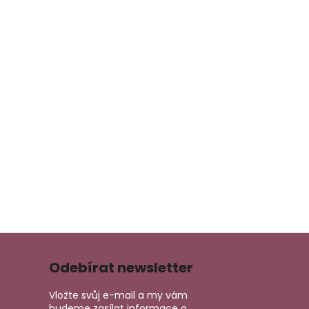
Odebírat newsletter
Vložte svůj e-mail a my vám
budeme zasílat informace o