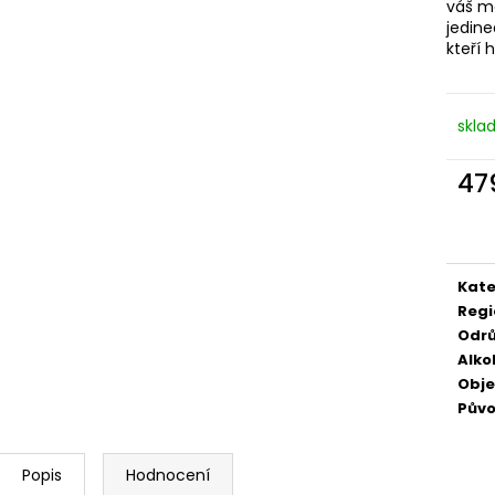
váš mo
529 Kč
249 Kč
jedine
kteří 
skla
47
Měr
cena
Kate
Regi
Odr
Alko
Obj
Pův
Popis
Hodnocení