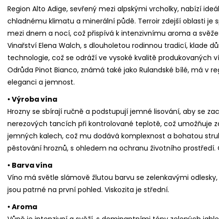
Region Alto Adige, sevřený mezi alpskými vrcholky, nabízí ide
chladnému klimatu a minerální půdě. Terroir zdejší oblasti je
mezi dnem a nocí, což přispívá k intenzivnímu aroma a svěžes
Vinařství Elena Walch, s dlouholetou rodinnou tradicí, klade dů
technologie, což se odráží ve vysoké kvalitě produkovaných ví
Odrůda Pinot Bianco, známá také jako Rulandské bílé, má v re
eleganci a jemnost.
• Výroba vína
Hrozny se sbírají ručně a podstupují jemné lisování, aby se z
nerezových tancích při kontrolované teplotě, což umožňuje z
jemných kalech, což mu dodává komplexnost a bohatou strukt
pěstování hroznů, s ohledem na ochranu životního prostředí. 
• Barva vína
Víno má světle slámově žlutou barvu se zelenkavými odlesky, co
jsou patrné na první pohled. Viskozita je střední.
• Aroma
Vůně je intenzivní a svěží, s dominantními tóny zelených jable