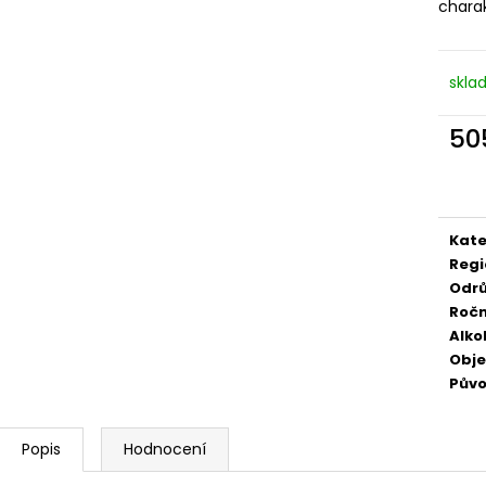
charak
529 Kč
249 Kč
skla
50
Měr
cena
Kate
Regi
Odr
Ročn
Alko
Obj
Pův
Popis
Hodnocení