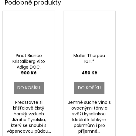
Pinot Bianco
Müller Thurgau
Kristallberg Alto
IGT.*
Adige DOC.
900 Kč
490 Kč
DO KOŠÍKU
DO KOŠÍKU
Představte si
Jemné suché víno s
křišťalově čistý
ovocnými tóny a
horský vzduch
svěží kyselinkou.
Jižního Tyrolska,
Ideální k lehkým
který se snoubí s
pokrmům i pro
vápencovou půdou...
příjemné...