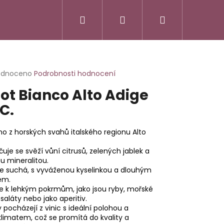
Hledat
Přihlášení
Nákupní
košík
rné
odnoceno
Podrobnosti hodnocení
cení
not Bianco Alto Adige
ktu
C.
íno z horských svahů italského regionu Alto
ček.
uje se svěží vůní citrusů, zelených jablek a
u mineralitou.
je suchá, s vyváženou kyselinkou a dlouhým
em.
e k lehkým pokrmům, jako jsou ryby, mořské
 saláty nebo jako aperitiv.
 pocházejí z vinic s ideální polohou a
SSO ITALIANO
limatem, což se promítá do kvality a