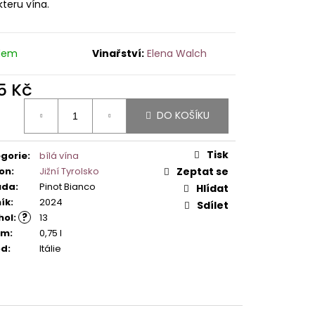
teru vína.
dem
Elena Walch
5 Kč
ná
DO KOŠÍKU
:
Tisk
gorie
:
bílá vína
on
:
Jižní Tyrolsko
Zeptat se
ůda
:
Pinot Bianco
Hlídat
ík
:
2024
Sdílet
?
hol
:
13
em
:
0,75 l
od
:
Itálie