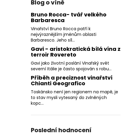
Blog o víně
Bruno Rocca- tvář velkého
Barbaresca
Vinařství Bruno Rocca patří k
nejvýraznějším jménům oblasti
Barbaresco. Jeho síl...
Gavi - aristokratická bílá vína z
terroir Rovereto
Gavi jako životní poslání Vinařský svět
severní Itálie je často spojován s robu...
Příběh a preciznost vinařství
Chianti Geografico
Toskánsko není jen regionem na mapě, je
to stav mysli vytesaný do zvlněných
kopc...
Poslední hodnocení