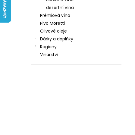
242 Kč
l
dezertní vína
Prémiová vína
Pivo Moretti
Olivové oleje
Dárky a doplňky
Regiony
Vinařství