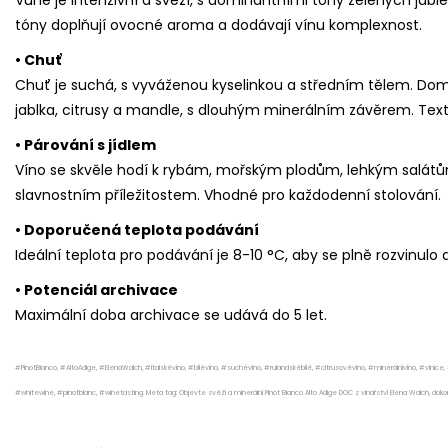
tóny doplňují ovocné aroma a dodávají vínu komplexnost.
• Chuť
Chuť je suchá, s vyváženou kyselinkou a středním tělem. Dom
jablka, citrusy a mandle, s dlouhým minerálním závěrem. Textu
• Párování s jídlem
Víno se skvěle hodí k rybám, mořským plodům, lehkým salátům 
slavnostním příležitostem. Vhodné pro každodenní stolování.
• Doporučená teplota podávání
Ideální teplota pro podávání je 8-10 °C, aby se plně rozvinulo
• Potenciál archivace
Maximální doba archivace se udává do 5 let.
#PinotBianco, #AltoAdige, #ElenaWalch, #italskévíno, #bílévíno, #suchévíno, #rulandskébílé, #citrusovévíno, #minerálnívíno, #vinice,
#whitewine, #pinotblanc, #winetasting. Meta tag: Objevte svěží a minerální Pinot Bianco Alto Adige DOC z vinařství Elena Walch, d