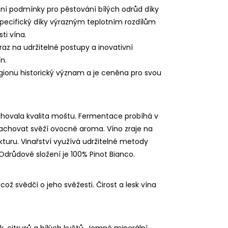
ální podmínky pro pěstování bílých odrůd díky
 specifický díky výrazným teplotním rozdílům
ti vína.
raz na udržitelné postupy a inovativní
n.
gionu historický význam a je ceněna pro svou
achovala kvalita moštu. Fermentace probíhá v
achovat svěží ovocné aroma. Víno zraje na
uru. Vinařství využívá udržitelné metody
Odrůdové složení je 100% Pinot Bianco.
ž svědčí o jeho svěžesti. Čirost a lesk vína
k, citrusů a bílých květů. Jemné minerální