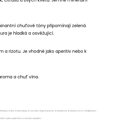
inantní chuťové tóny připomínají zelená
ra je hladká a osvěžující.
a rizotu. Je vhodné jako aperitiv nebo k
 aroma a chuť vína.
 #italsko, #víno, #vinnýsklep, #somelier, #gastronomie, #vinnýlístek, #vinnárecenze, #italianwine,
okonalé k rybím pokrmům a mořským plodům.