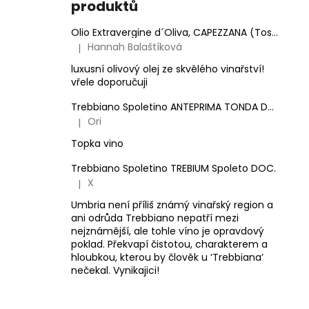
produktů
Olio Extravergine d´Oliva, CAPEZZANA (Toskánsko) - 0,5 l
Hannah Balaštíková
|
Hodnocení produktu je 5 z 5 hvězdiček.
luxusní olivový olej ze skvělého vinařství!
vřele doporučuji
Trebbiano Spoletino ANTEPRIMA TONDA DOC.
Ori
|
Hodnocení produktu je 5 z 5 hvězdiček.
Topka vino
Trebbiano Spoletino TREBIUM Spoleto DOC.
X
|
Hodnocení produktu je 5 z 5 hvězdiček.
Umbria není příliš známý vinařský region a
ani odrůda Trebbiano nepatří mezi
nejznámější, ale tohle víno je opravdový
poklad. Překvapí čistotou, charakterem a
hloubkou, kterou by člověk u ‘Trebbiana’
nečekal. Vynikajici!