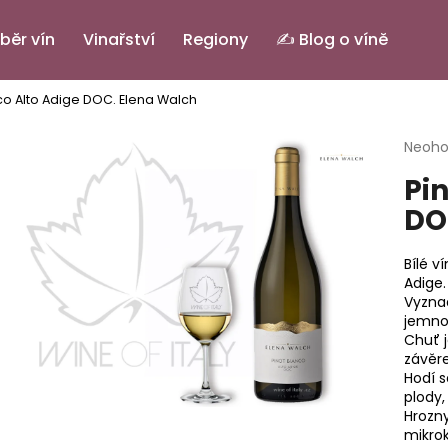
běr vín
Vinařství
Regiony
✍️ Blog o víně
co Alto Adige DOC.
Elena Walch
Co potřebujete najít?
Průmě
Neoh
hodno
Pi
produ
HLEDAT
je
DO
0,0
z
5
Bílé v
Doporučujeme
hvězdi
Adige.
Vyznač
jemno
Chuť 
závěr
Hodí s
plody,
Hrozny
PINOT GRIGIO ALTO ADIGE DOC.
IL BASTARDO RO
mikrok