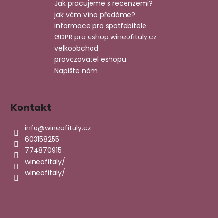
č
t
Jak pracujeme s recenzemi?
u
í
jak vám víno předáme?
j
informace pro spotřebitele
e
GDPR pro eshop wineofitaly.cz
m
velkoobchod
e
provozovatel eshopu
Napište nám
PRIMITIVO
DI
MANDURIA
Kontakt
SANGAETANO
DOP.
CANTINE
info
@
wineofitaly.cz
DUE
603158255
PALME
774870915
349
wineofitaly/
Kč
wineofitaly/