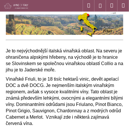
K
Přejít
Hledat
Náku
M
Přihlášen
na
o
obsah
Zpět
Zpět
košík
š
í
C
k
o
p
Je to nejvýchodnější italská vinařská oblast. Na severu je
o
ohraničena alpskými hřebeny, na východě je to hranice
t
se Slovinskem se společnou vinařskou oblastí Collio a na
ř
jihu je to Jaderské moře.
e
Vinařské Friuli, to je 18 tisíc hektarů vinic, devět apelací
b
DOC a dvě DOCG. Je nejmenším italským vinařským
u
regionem, avšak s vysoce kvalitními víny. Tato oblast je
j
známá především lehkými, ovocnými a elegantními bílými
e
víny. Dominantními odrůdami jsou Friulano, Pinot Bianco,
Pinot Grigio, Sauvignon, Chardonnay a z modrých odrůd
t
Cabernet a Merlot. Vznikají zde i některá zajímavá
e
červená vína.
n