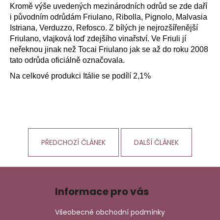
Kromě výše uvedených mezinárodních odrůd se zde daří
a
i původním odrůdám Friulano, Ribolla, Pignolo, Malvasia
j
Istriana, Verduzzo, Refosco. Z bílých je nejrozšířenější
í
Friulano, vlajková loď zdejšího vinařství. Ve Friuli jí
t
neřeknou jinak než Tocai Friulano jak se až do roku 2008
?
tato odrůda oficiálně označovala.
Na celkové produkci Itálie se podílí 2,1%
HLEDAT
PŘEDCHOZÍ ČLÁNEK
DALŠÍ ČLÁNEK
D
o
Z
p
á
o
Informace pro vás
p
r
a
u
Všeobecné obchodní podmínky