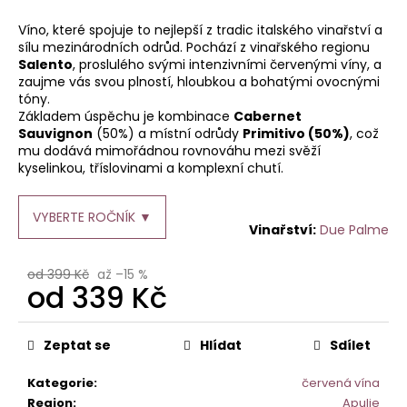
je
a
0,0
Víno, které spojuje to nejlepší z tradic italského vinařství a
z
j
sílu mezinárodních odrůd. Pochází z vinařského regionu
5
Salento
, proslulého svými intenzivními červenými víny, a
í
hvězdiček.
zaujme vás svou plností, hloubkou a bohatými ovocnými
t
tóny.
?
Základem úspěchu je kombinace
Cabernet
Sauvignon
(50%) a místní odrůdy
Primitivo (50%)
, což
mu dodává mimořádnou rovnováhu mezi svěží
kyselinkou, tříslovinami a komplexní chutí.
HLEDAT
VYBERTE ROČNÍK ▼
Due Palme
od 399 Kč
až –15 %
od
339 Kč
D
o
Měrná
p
cena:
Zeptat se
Hlídat
Sdílet
o
r
Kategorie
:
červená vína
u
Region
:
Apulie