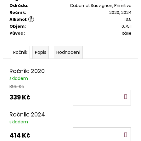
č
Odrůda
:
Cabernet Sauvignon, Primitivo
u
Ročník
:
2020, 2024
j
?
Alkohol
:
13.5
e
Objem
:
0,75 l
m
Původ
:
Itálie
e
Popis
Hodnocení
PRIMITIVO
DI
MANDURIA
SANGAETANO
Ročník: 2020
DOP.
skladem
349
399 Kč
Kč
DO
339 Kč
KOŠ
Ročník: 2024
skladem
DO
414 Kč