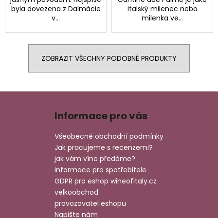
byla dovezena z Dalmácie
italský milenec nebo
v...
milenka ve...
ZOBRAZIT VŠECHNY PODOBNÉ PRODUKTY
Z
á
Informace pro vás
p
a
Všeobecné obchodní podmínky
t
Jak pracujeme s recenzemi?
í
jak vám víno předáme?
informace pro spotřebitele
GDPR pro eshop wineofitaly.cz
velkoobchod
provozovatel eshopu
Napište nám