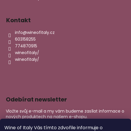
Kontakt
info
@
wineofitaly.cz
603158255
774870915
wineofitaly/
wineofitaly/
Odebírat newsletter
Vložte svůj e-mail a my vám budeme zasílat informace o
nových produktech na našem e-shopu.
E-mail
Wine of Italy Vás tímto zdvořile informuje o