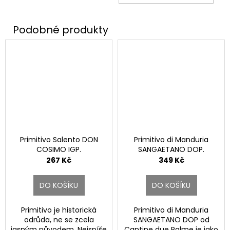
KOŠ
Primitivo Salento DON
Primitivo di Manduria
COSIMO IGP.
SANGAETANO DOP.
267 Kč
349 Kč
DO KOŠÍKU
DO KOŠÍKU
Primitivo je historická
Primitivo di Manduria
odrůda, ne se zcela
SANGAETANO DOP od
jasným původem. Nejspíše
Cantine due Palme je jako