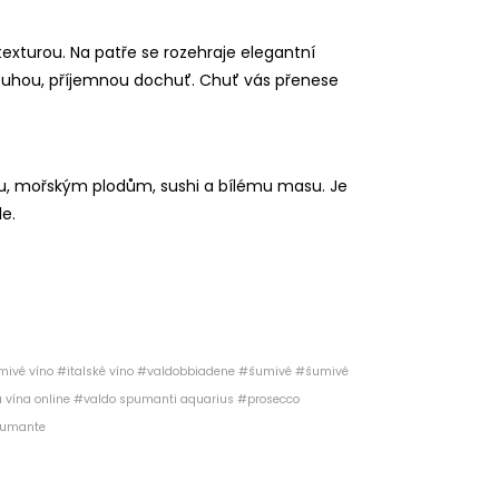
exturou. Na patře se rozehraje elegantní
louhou, příjemnou dochuť. Chuť vás přenese
otu, mořským plodům, sushi a bílému masu. Je
le.
ivé víno #italské víno #valdobbiadene #šumivé #šumivé
á vína online #valdo spumanti aquarius #prosecco
pumante