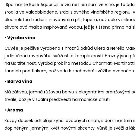
Spumante Rosé Aquarius je víc než jen šumivé víno, je to óda 
zrodila ve Valdobbiadene, srdci slavného vinařského regionu. 
dlouholetou tradici s inovativním přístupem, což dalo vznikn
akvarelová malba inspirovaná vodou, jež je tištěna přímo na sk
•
Výroba vína
Cuvée je pečlivě vyrobeno z hroznů odrůd Glera a Nerello Mas
jedinečnou rovnováhu svěžesti a komplexnosti. Hrozny jsou
na udržitelnost. Výroba probíhá metodou Charmat-Martinotti
tancích pod tlakem, což vede k zachování svěžího ovocného 
•
Barva vína
Má zářivou, jemně růžovou barvu s elegantními oranžovými odle
trvalé, což je vizuální předzvěstí harmonické chuti.
•
Aroma
Každý doušek odhaluje kytici ovocných chutí, s dominantními t
doplněnými jemnými květinovými akcenty. Vůně je svěží a láka