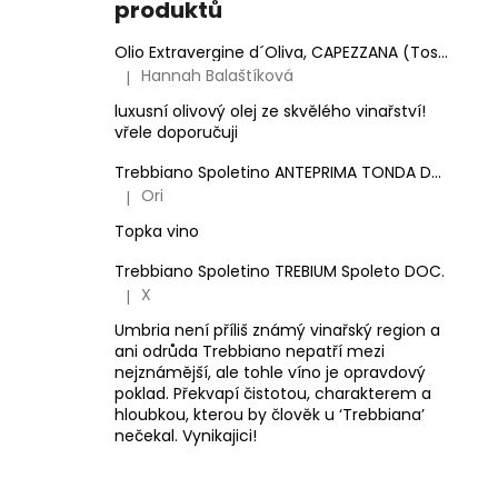
produktů
Olio Extravergine d´Oliva, CAPEZZANA (Toskánsko) - 0,5 l
Hannah Balaštíková
|
Hodnocení produktu je 5 z 5 hvězdiček.
luxusní olivový olej ze skvělého vinařství!
vřele doporučuji
Trebbiano Spoletino ANTEPRIMA TONDA DOC.
Ori
|
Hodnocení produktu je 5 z 5 hvězdiček.
Topka vino
Trebbiano Spoletino TREBIUM Spoleto DOC.
X
|
Hodnocení produktu je 5 z 5 hvězdiček.
Umbria není příliš známý vinařský region a
ani odrůda Trebbiano nepatří mezi
nejznámější, ale tohle víno je opravdový
poklad. Překvapí čistotou, charakterem a
hloubkou, kterou by člověk u ‘Trebbiana’
nečekal. Vynikajici!