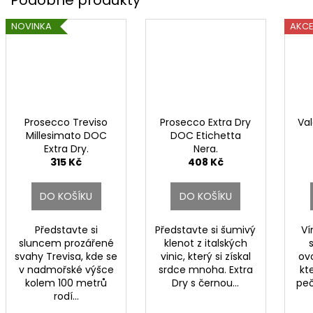
NOVINKA
AKC
Prosecco Treviso
Prosecco Extra Dry
Va
Millesimato DOC
DOC Etichetta
Extra Dry.
Nera.
315 Kč
408 Kč
DO KOŠÍKU
DO KOŠÍKU
Představte si
Představte si šumivý
Ví
sluncem prozářené
klenot z italských
svahy Trevisa, kde se
vinic, který si získal
ov
v nadmořské výšce
srdce mnoha. Extra
kt
kolem 100 metrů
Dry s černou...
peč
rodí...