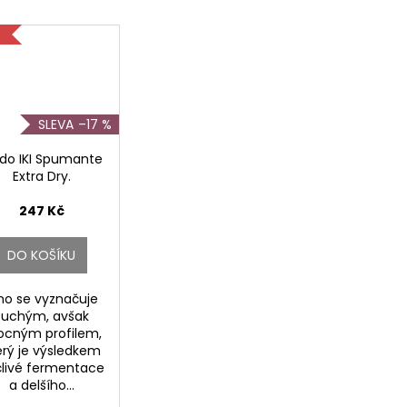
E
–17 %
ldo IKI Spumante
Extra Dry.
247 Kč
DO KOŠÍKU
no se vyznačuje
suchým, avšak
ocným profilem,
erý je výsledkem
livé fermentace
a delšího...