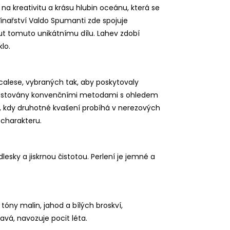
na kreativitu a krásu hlubin oceánu, která se
Vinařství Valdo Spumanti zde spojuje
out tomuto unikátnímu dílu. Lahev zdobí
lo.
calese, vybraných tak, aby poskytovaly
 pěstovány konvenčními metodami s ohledem
, kdy druhotné kvašení probíhá v nerezových
charakteru.
sky a jiskrnou čistotou. Perlení je jemné a
óny malin, jahod a bílých broskví,
vá, navozuje pocit léta.