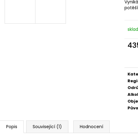
Vynik
529 Kč
249 Kč
potěší
skla
43
Měr
cena
Kate
Regi
Odr
Alko
Obj
Pův
Popis
Související (1)
Hodnocení