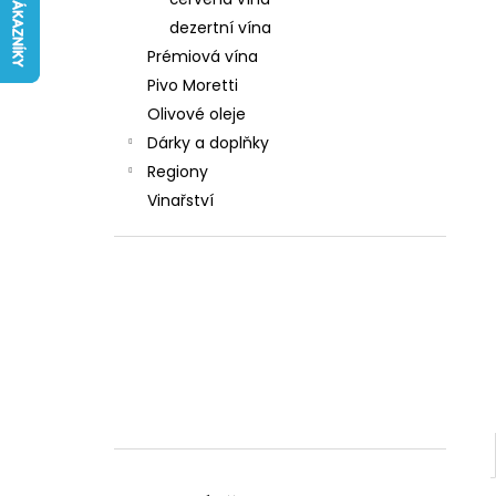
242 Kč
l
dezertní vína
Prémiová vína
Pivo Moretti
Olivové oleje
Dárky a doplňky
Regiony
Vinařství