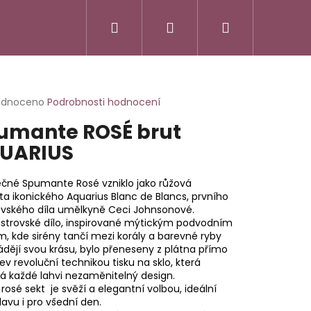
Hledat
Přihlášení
Nákupní
košík
rné
odnoceno
Podrobnosti hodnocení
cení
umante ROSÉ brut
ktu
UARIUS
ečné Spumante Rosé vzniklo jako růžová
ček.
ta ikonického Aquarius Blanc de Blancs, prvního
ovského díla umělkyně Ceci Johnsonové.
istrovské dílo, inspirované
mýtickým podvodním
m,
kde sirény tančí mezi korály
a barevné ryby
dějí svou krásu,
bylo přeneseny z plátna přímo
ev revoluční technikou tisku na sklo, která
á každé lahvi nezaměnitelný design.
rosé sekt je svěží a elegantní volbou, ideální
SSO ITALIANO
lavu i pro všední den.