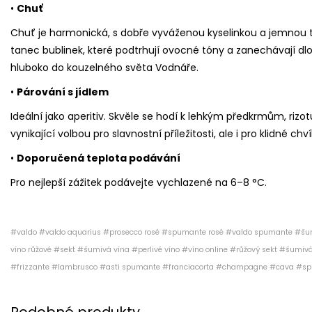
•
Chuť
Chuť je harmonická, s dobře vyváženou kyselinkou a jemnou t
tanec bublinek, které podtrhují ovocné tóny a zanechávají d
hluboko do kouzelného světa Vodnáře.
•
Párování s jídlem
Ideální jako aperitiv. Skvěle se hodí k lehkým předkrmům, riz
vynikající volbou pro slavnostní příležitosti, ale i pro klidné chví
•
Doporučená teplota podávání
Pro nejlepší zážitek podávejte vychlazené na 6–8 °C.
#valdo #valdo aquarius #prosecco rosé #spumante rosé #valdo spumante #šum
víno růžové #sekt #šumivá vína #perlivé víno #víno online #růžový sekt #šumiv
#frizzante #lambrusco #asti spumante #franciacorta #champagne #cava #s