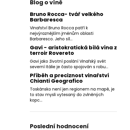
Blog o víně
Bruno Rocca- tvář velkého
Barbaresca
Vinařství Bruno Rocca patří k
nejvýraznějším jménům oblasti
Barbaresco. Jeho síl...
Gavi - aristokratická bílá vína z
terroir Rovereto
Gavi jako životní poslání Vinařský svět
severní Itálie je často spojován s robu...
Příběh a preciznost vinařství
Chianti Geografico
Toskánsko není jen regionem na mapě, je
to stav mysli vytesaný do zvlněných
kopc...
Poslední hodnocení