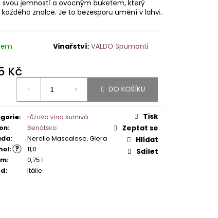
á svou jemností a ovocným buketem, který
 každého znalce. Je to bezesporu umění v lahvi.
dem
VALDO Spumanti
5 Kč
ná
DO KOŠÍKU
:
Tisk
gorie
:
růžová vína šumivá
on
:
Benátsko
Zeptat se
ůda
:
Nerello Mascalese, Glera
Hlídat
?
hol
:
11,0
Sdílet
em
:
0,75 l
od
:
Itálie