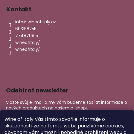
Kontakt
info
@
wineofitaly.cz
603158255
774870915
wineofitaly/
wineofitaly/
Odebírat newsletter
Vložte svůj e-mail a my vám budeme zasílat informace o
nových produktech na našem e-shopu.
E-mail
Wine of Italy Vás tímto zdvořile informuje o
skutečnosti, že na tomto webu používáme cookies,
abychom Vám umožnili pohodlné prohlížení webu a