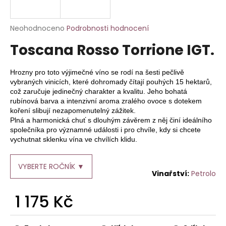
a
j
Průměrné
Neohodnoceno
Podrobnosti hodnocení
í
hodnocení
Toscana Rosso Torrione IGT.
produktu
t
je
?
0,0
Hrozny pro toto výjimečné víno se rodí na šesti pečlivě
z
vybraných vinicích, které dohromady čítají pouhých 15 hektarů,
5
což zaručuje jedinečný charakter a kvalitu. Jeho bohatá
hvězdiček.
rubínová barva a intenzivní aroma zralého ovoce s dotekem
koření slibují nezapomenutelný zážitek.
HLEDAT
Plná a harmonická chuť s dlouhým závěrem z něj činí ideálního
společníka pro významné události i pro chvíle, kdy si chcete
vychutnat sklenku vína ve chvílích klidu.
D
VYBERTE ROČNÍK ▼
o
Petrolo
p
o
1 175 Kč
r
Měrná
u
cena: