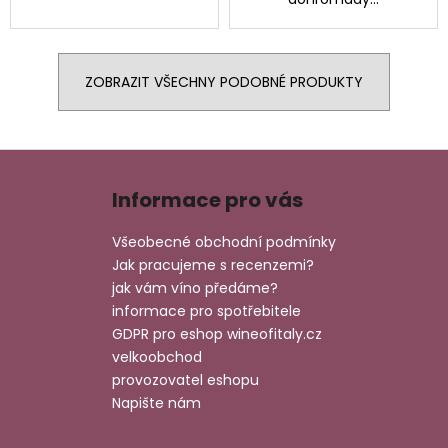
ZOBRAZIT VŠECHNY PODOBNÉ PRODUKTY
Z
á
Informace pro vás
p
a
Všeobecné obchodní podmínky
t
Jak pracujeme s recenzemi?
í
jak vám víno předáme?
informace pro spotřebitele
GDPR pro eshop wineofitaly.cz
velkoobchod
provozovatel eshopu
Napište nám