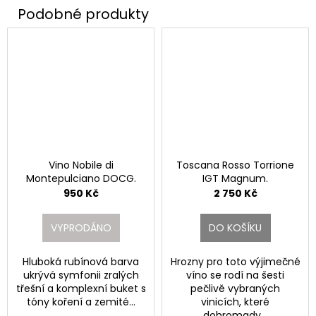
Vino Nobile di
Toscana Rosso Torrione
Montepulciano DOCG.
IGT Magnum.
950 Kč
2 750 Kč
VYPRODÁNO
DO KOŠÍKU
Hluboká rubínová barva
Hrozny pro toto výjimečné
ukrývá symfonii zralých
víno se rodí na šesti
třešní a komplexní buket s
pečlivě vybraných
tóny koření a zemité...
vinicích, které
dohromady...