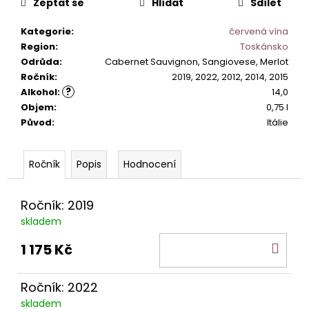
č
Zeptat se
Hlídat
Sdílet
u
j
Kategorie
:
červená vína
e
Region
:
Toskánsko
m
Odrůda
:
Cabernet Sauvignon, Sangiovese, Merlot
e
Ročník
:
2019, 2022, 2012, 2014, 2015
?
Alkohol
:
14,0
Objem
:
0,75 l
PINOT
Původ
:
Itálie
GRIGIO
LA
BASTARDA
Popis
Hodnocení
IGT
242
Kč
Ročník: 2019
skladem
DO
1 175 Kč
KOŠ
Ročník: 2022
skladem