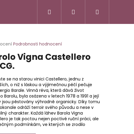
Hledat
Přihlášení
Nákupní
košík
rné
nocení
Podrobnosti hodnocení
cení
rolo Vigna Castellero
ktu
CG.
te se na starou vinici Castellero, jednu z
ček.
ších, o niž s láskou a výjimečnou péčí pečuje
rgio Barale. Vinná réva, která dává život
 Barolu, byla osázena v letech 1978 a 1991 a její
y jsou pěstovány výhradně organicky. Díky tomu
okonale odráží terroir svého původu a nese v
ilný charakter. Každá láhev Barola Vigna
lero je tak poctou nejen poctivé ruční práci, ale
nečným podmínkám, ve kterých se zrodilo
SSO ITALIANO