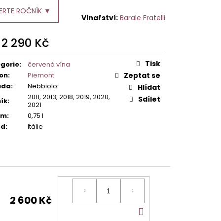
ERTE ROČNÍK ▼
Barale Fratelli
d
2 290 Kč
ná
:
Tisk
gorie
:
červená vína
on
:
Piemont
Zeptat se
ůda
:
Nebbiolo
Hlídat
2011, 2013, 2018, 2019, 2020,
Sdílet
ík
:
2021
em
:
0,75 l
od
:
Itálie
2 600 Kč
DO