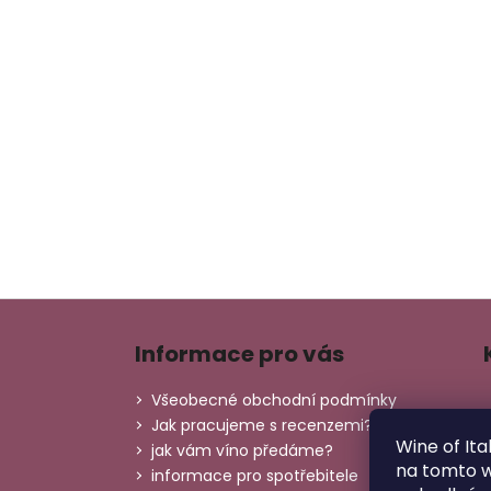
Z
á
Informace pro vás
p
a
Všeobecné obchodní podmínky
t
Jak pracujeme s recenzemi?
Wine of Ita
í
jak vám víno předáme?
na tomto 
informace pro spotřebitele