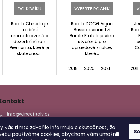
DO KOŠÍKU
VYBERTE ROČNÍK
V
Barolo Chinato je
Barolo DOCG Vigna
Je
tradiční
Bussia z vinařství
Baro
aromatizované a
Barale Fratelli je víno
dezertní víno z
stvořené pro
s
Piemontu, které je
opravdové znalce,
Ca
skutečnou...
které...
2018
2020
2021
2011
Kontakt
info
@
wineofitaly.cz
603158255
ly Vás tímto zdvořile informuje o skutečnosti, že
774870915
S
webu používáme cookies, abychom Vám umožnili
wineofitaly/