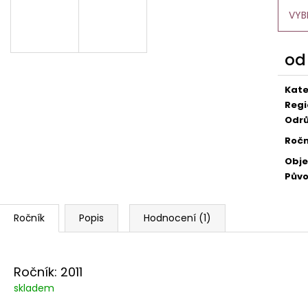
529 Kč
249 Kč
VYB
o
Měr
cena
Kate
Regi
Odr
Ročn
Obj
Pův
Popis
Hodnocení (1)
Ročník: 2011
skladem