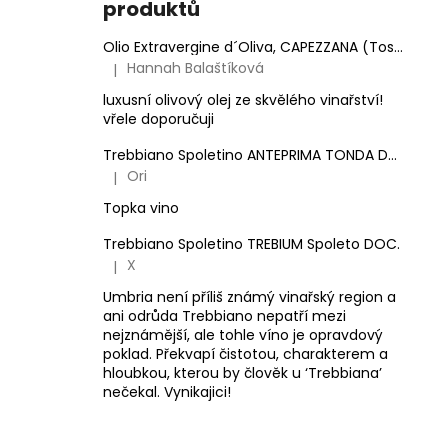
produktů
Olio Extravergine d´Oliva, CAPEZZANA (Toskánsko) - 0,5 l
Hannah Balaštíková
|
Hodnocení produktu je 5 z 5 hvězdiček.
luxusní olivový olej ze skvělého vinařství!
vřele doporučuji
Trebbiano Spoletino ANTEPRIMA TONDA DOC.
Ori
|
Hodnocení produktu je 5 z 5 hvězdiček.
Topka vino
Trebbiano Spoletino TREBIUM Spoleto DOC.
X
|
Hodnocení produktu je 5 z 5 hvězdiček.
Umbria není příliš známý vinařský region a
ani odrůda Trebbiano nepatří mezi
nejznámější, ale tohle víno je opravdový
poklad. Překvapí čistotou, charakterem a
hloubkou, kterou by člověk u ‘Trebbiana’
nečekal. Vynikajici!