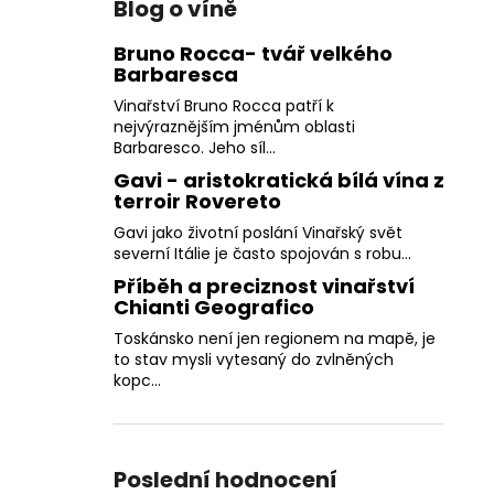
Blog o víně
Bruno Rocca- tvář velkého
Barbaresca
Vinařství Bruno Rocca patří k
nejvýraznějším jménům oblasti
Barbaresco. Jeho síl...
Gavi - aristokratická bílá vína z
terroir Rovereto
Gavi jako životní poslání Vinařský svět
severní Itálie je často spojován s robu...
Příběh a preciznost vinařství
Chianti Geografico
Toskánsko není jen regionem na mapě, je
to stav mysli vytesaný do zvlněných
kopc...
Poslední hodnocení