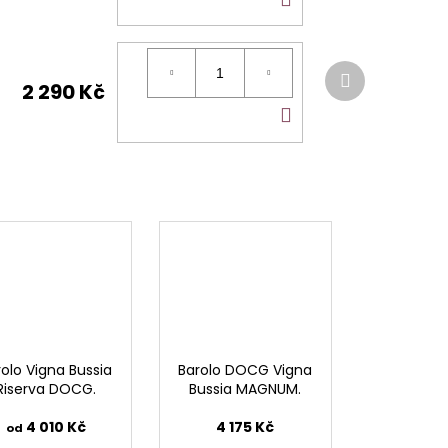
KOŠÍKU
Další
produkt
2 290 Kč
DO
KOŠÍKU
rolo Vigna Bussia
Barolo DOCG Vigna
Riserva DOCG.
Bussia MAGNUM.
4 010 Kč
4 175 Kč
od