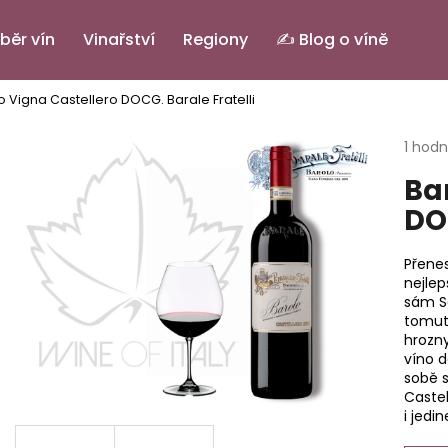
běr vín
Vinařství
Regiony
✍️ Blog o víně
o Vigna Castellero DOCG.
Barale Fratelli
Co potřebujete najít?
Průmě
1 hod
hodno
Ba
produ
HLEDAT
je
DO
5,0
z
5
Přenes
Doporučujeme
hvězdi
nejlep
sám Se
tomuto
hrozn
víno d
sobě s
Castel
i jedi
PINOT GRIGIO ALTO ADIGE DOC.
IL BASTARDO RO