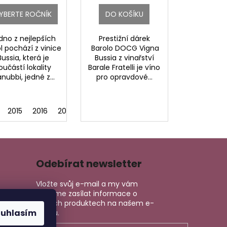
YBERTE ROČNÍK
DO KOŠÍKU
dno z nejlepších
Prestižní dárek
l pochází z vinice
Barolo DOCG Vigna
Bussia, která je
Bussia z vinařství
oučástí lokality
Barale Fratelli je víno
nubbi, jedné z...
pro opravdové...
2015
2016
2017
2018
Odebírat newsletter
Vložte svůj e-mail a my vám
budeme zasílat informace o
nových produktech na našem e-
ouhlasím
shopu.