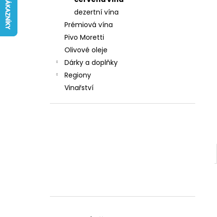
242 Kč
l
dezertní vína
Prémiová vína
Pivo Moretti
Olivové oleje
Dárky a doplňky
Regiony
Vinařství