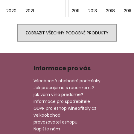
2020
2021
2011
2013
2018
2019
ZOBRAZIT VŠECHNY PODOBNÉ PRODUKTY
Z
á
Informace pro vás
p
a
Všeobecné obchodní podmínky
t
Jak pracujeme s recenzemi?
í
jak vám víno předáme?
informace pro spotřebitele
GDPR pro eshop wineofitaly.cz
velkoobchod
provozovatel eshopu
Napište nám