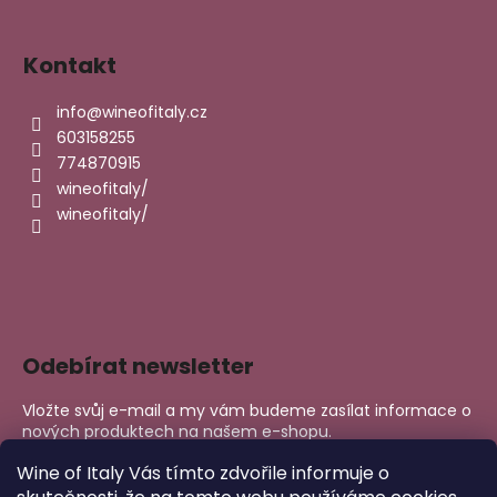
Kontakt
info
@
wineofitaly.cz
603158255
774870915
wineofitaly/
wineofitaly/
Odebírat newsletter
Vložte svůj e-mail a my vám budeme zasílat informace o
nových produktech na našem e-shopu.
E-mail
Wine of Italy Vás tímto zdvořile informuje o