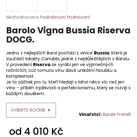
a
j
Průměrné
Neohodnoceno
Podrobnosti hodnocení
í
hodnocení
Barolo Vigna Bussia Riserva
produktu
t
je
DOCG.
?
0,0
z
5
Jedno z nejlepších Barol pochází z vinice
Bussia
, která je
hvězdiček.
součástí lokality Canubbi, jedné z nejdůležitějších v Barolu.
V provedení
Riserva
se vyrábí jen ve výjimečných
ročnících, což tomuto vínu dává unikátní hloubku a
HLEDAT
komplexnost.
Je to zážitek pro ty, kteří hledají v lahvi něco víc než jen
víno – příběh trpělivosti a perfekcionismu, který se rozvíjí s
každým douškem.
D
o
p
VYBERTE ROČNÍK ▼
Barale Fratelli
o
r
od
4 010 Kč
u