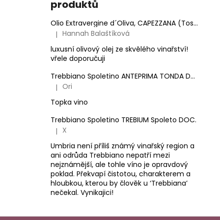
produktů
Olio Extravergine d´Oliva, CAPEZZANA (Toskánsko) - 0,5 l
Hannah Balaštíková
|
Hodnocení produktu je 5 z 5 hvězdiček.
luxusní olivový olej ze skvělého vinařství!
vřele doporučuji
Trebbiano Spoletino ANTEPRIMA TONDA DOC.
Ori
|
Hodnocení produktu je 5 z 5 hvězdiček.
Topka vino
Trebbiano Spoletino TREBIUM Spoleto DOC.
X
|
Hodnocení produktu je 5 z 5 hvězdiček.
Umbria není příliš známý vinařský region a
ani odrůda Trebbiano nepatří mezi
nejznámější, ale tohle víno je opravdový
poklad. Překvapí čistotou, charakterem a
hloubkou, kterou by člověk u ‘Trebbiana’
nečekal. Vynikajici!