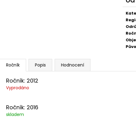
529 Kč
249 Kč
Měr
cena
Kate
Regi
Odr
Ročn
Obj
Pův
Popis
Hodnocení
Ročník: 2012
Vyprodáno
Ročník: 2016
skladem