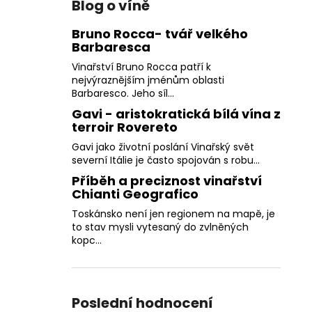
Blog o víně
Bruno Rocca- tvář velkého
Barbaresca
Vinařství Bruno Rocca patří k
nejvýraznějším jménům oblasti
Barbaresco. Jeho síl...
Gavi - aristokratická bílá vína z
terroir Rovereto
Gavi jako životní poslání Vinařský svět
severní Itálie je často spojován s robu...
Příběh a preciznost vinařství
Chianti Geografico
Toskánsko není jen regionem na mapě, je
to stav mysli vytesaný do zvlněných
kopc...
Poslední hodnocení