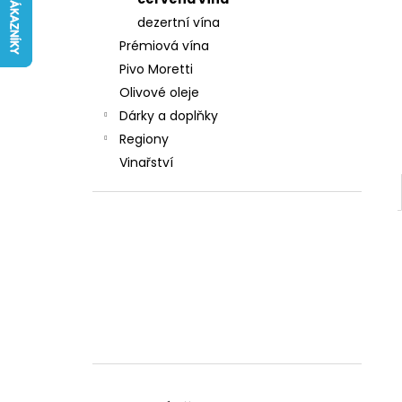
242 Kč
l
dezertní vína
Prémiová vína
Pivo Moretti
Olivové oleje
Dárky a doplňky
Regiony
Vinařství