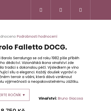
Hledat
Přihlášení
Nákupní
košík
rné
odnoceno
Podrobnosti hodnocení
cení
rolo Falletto DOCG.
ktu
i Barolo Serralunga se od roku 1982 píše příběh
ho dědictví. Vizionářská ikona vinařství zde
ila tradici s dokonalou péčí. Výsledkem je víno
ček.
ňující sílu a eleganci. Každý doušek vypráví o
čném terroir a vášni, která dává vzniknout
lu výjimečnosti a neopakovatelnému zážitku.
ERTE ROČNÍK ▼
Bruno Giacosa
SSO ITALIANO
d
8 750 Kč