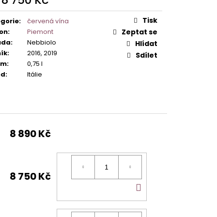
ná
:
Tisk
gorie
:
červená vína
on
:
Piemont
Zeptat se
ůda
:
Nebbiolo
Hlídat
ík
:
2016, 2019
Sdílet
em
:
0,75 l
od
:
Itálie
8 890 Kč
8 750 Kč
DO
KOŠÍKU