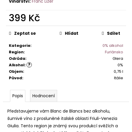
č
Franc Lizér
u
j
399 Kč
e
Měrná
m
cena:
e
Zeptat se
Hlídat
Sdílet
Kategorie
:
0% alkohol
PINOT
Region
:
Furlánsko
GRIGIO
Odrůda
:
Glera
LA
?
Alkohol
:
0%
BASTARDA
IGT
Objem
:
0,75 l
Původ
:
Itálie
242
Kč
Popis
Hodnocení
Představujeme vám Blanc de Blancs bez alkoholu,
šumivé víno z prosluněné italské oblasti Friuli-Venezia
Giulia. Tento region je známý svou produkcí svěžích a