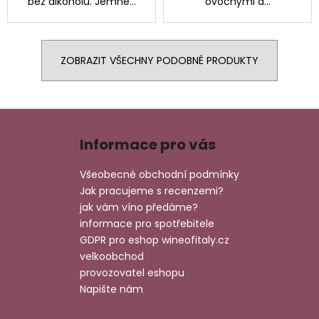
bez alkoholu. Jemné...
ovocnými a...
ZOBRAZIT VŠECHNY PODOBNÉ PRODUKTY
Z
á
Informace pro vás
p
a
Všeobecné obchodní podmínky
t
Jak pracujeme s recenzemi?
í
jak vám víno předáme?
informace pro spotřebitele
GDPR pro eshop wineofitaly.cz
velkoobchod
provozovatel eshopu
Napište nám