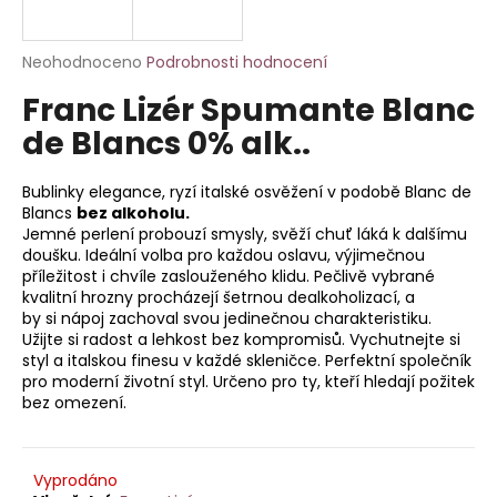
a
j
Průměrné
Neohodnoceno
Podrobnosti hodnocení
í
hodnocení
Franc Lizér Spumante Blanc
produktu
t
je
de Blancs 0% alk..
?
0,0
z
5
Bublinky elegance, ryzí italské osvěžení v podobě Blanc de
hvězdiček.
Blancs
bez alkoholu.
Jemné perlení probouzí smysly, svěží chuť láká k dalšímu
doušku. Ideální volba pro každou oslavu, výjimečnou
HLEDAT
příležitost i chvíle zaslouženého klidu. Pečlivě vybrané
kvalitní hrozny procházejí šetrnou dealkoholizací, a
by si nápoj zachoval svou jedinečnou charakteristiku.
Užijte si radost a lehkost bez kompromisů. Vychutnejte si
D
styl a italskou finesu v každé skleničce. Perfektní společník
o
pro moderní životní styl. Určeno pro ty, kteří hledají požitek
p
bez omezení.
o
r
u
Vyprodáno