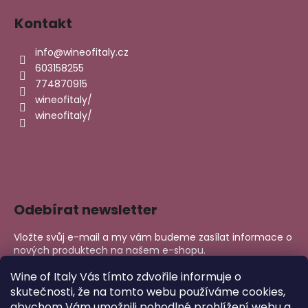
Kontakt
info
@
wineofitaly.cz
603158255
774870915
wineofitaly/
wineofitaly/
Odebírat newsletter
Vložte svůj e-mail a my vám budeme zasílat informace o
nových produktech na našem e-shopu.
E-mail
Wine of Italy Vás tímto zdvořile informuje o
skutečnosti, že na tomto webu používáme cookies,
abychom Vám umožnili pohodlné prohlížení webu a