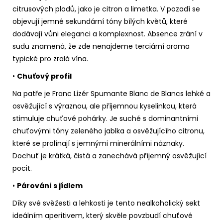
citrusových plodů, jako je citron a limetka. V pozadí se
objevují jemné sekundární tóny bílých květů, které
dodávají vůni eleganci a komplexnost. Absence zrání v
sudu znamená, že zde nenajdeme terciární aroma
typické pro zralá vína.
•
Chuťový profil
Na patře je Franc Lizér Spumante Blanc de Blancs lehké a
osvěžující s výraznou, ale příjemnou kyselinkou, která
stimuluje chuťové pohárky. Je suché s dominantními
chuťovými tóny zeleného jablka a osvěžujícího citronu,
které se prolínají s jemnými minerálními náznaky.
Dochuť je krátká, čistá a zanechává příjemný osvěžující
pocit.
•
Párování s jídlem
Díky své svěžesti a lehkosti je tento nealkoholický sekt
ideálním aperitivem, který skvěle povzbudí chuťové