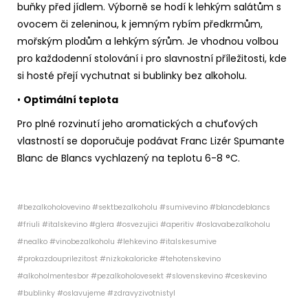
buňky před jídlem. Výborně se hodí k lehkým salátům s
ovocem či zeleninou, k jemným rybím předkrmům,
mořským plodům a lehkým sýrům. Je vhodnou volbou
pro každodenní stolování i pro slavnostní příležitosti, kde
si hosté přejí vychutnat si bublinky bez alkoholu.
•
Optimální teplota
Pro plné rozvinutí jeho aromatických a chuťových
vlastností se doporučuje podávat Franc Lizér Spumante
Blanc de Blancs vychlazený na teplotu 6-8 °C.
#bezalkoholovevino #sektbezalkoholu #sumivevino #blancdeblancs
#friuli #italskevino #glera #osvezujici #aperitiv #oslavabezalkoholu
#nealko #vinobezalkoholu #lehkevino #italskesumive
#prokazdouprilezitost #nizkokaloricke #tehotenskevino
#alkoholmentesbor #pezalkoholovesekt #slovenskevino #ceskevino
#bublinky #oslavujeme #zdravyzivotnistyl