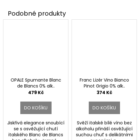
OPALE Spumante Blanc
Franc Lizér Vino Bianco
de Blancs 0% alk..
Pinot Grigio 0% alk..
479 Kč
374 Kč
DO KOŠÍKU
DO KOŠÍKU
Jiskřivá elegance snoubící
Svěží italské bílé víno bez
se s osvěžující chutí
alkoholu přináší osvěžující
italského Blanc de Blancs
suchou chuť s delikátními