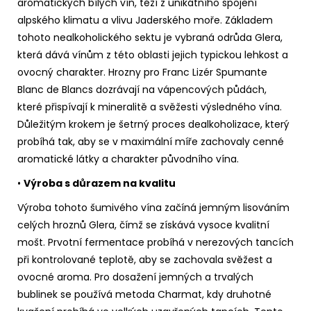
aromatických bílých vín, těží z unikátního spojení
alpského klimatu a vlivu Jaderského moře. Základem
tohoto nealkoholického sektu je vybraná odrůda Glera,
která dává vínům z této oblasti jejich typickou lehkost a
ovocný charakter. Hrozny pro Franc Lizér Spumante
Blanc de Blancs dozrávají na vápencových půdách,
které přispívají k mineralitě a svěžesti výsledného vína.
Důležitým krokem je šetrný proces dealkoholizace, který
probíhá tak, aby se v maximální míře zachovaly cenné
aromatické látky a charakter původního vína.
•
Výroba s důrazem na kvalitu
Výroba tohoto šumivého vína začíná jemným lisováním
celých hroznů Glera, čímž se získává vysoce kvalitní
mošt. Prvotní fermentace probíhá v nerezových tancích
při kontrolované teplotě, aby se zachovala svěžest a
ovocné aroma. Pro dosažení jemných a trvalých
bublinek se používá metoda Charmat, kdy druhotné