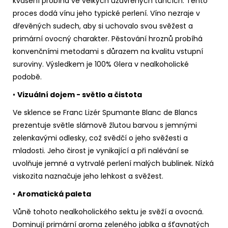
kvašení probíhá ve velkých uzavřených tancích. Tento
proces dodá vínu jeho typické perlení. Víno nezraje v
dřevěných sudech, aby si uchovalo svou svěžest a
primární ovocný charakter. Pěstování hroznů probíhá
konvenčními metodami s důrazem na kvalitu vstupní
suroviny. Výsledkem je 100% Glera v nealkoholické
podobě.
•
Vizuální dojem - světlo a čistota
Ve sklence se Franc Lizér Spumante Blanc de Blancs
prezentuje světle slámově žlutou barvou s jemnými
zelenkavými odlesky, což svědčí o jeho svěžesti a
mladosti. Jeho čirost je vynikající a při nalévání se
uvolňuje jemné a vytrvalé perlení malých bublinek. Nízká
viskozita naznačuje jeho lehkost a svěžest.
•
Aromatická paleta
Vůně tohoto nealkoholického sektu je svěží a ovocná.
Dominují primární aroma zeleného jablka a šťavnatých