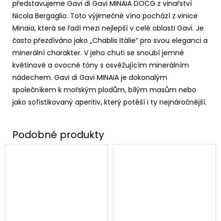
představujeme Gavi di Gavi MINAIA DOCG z vinařství
Nicola Bergaglio. Toto výjimečné víno pochází z vinice
Minaia, která se řadí mezi nejlepší v celé oblasti Gavi. Je
často přezdíváno jako „Chablis Itálie“ pro svou eleganci a
minerální charakter. V jeho chuti se snoubí jemné
květinové a ovocné tóny s osvěžujícím minerálním
nádechem. Gavi di Gavi MINAIA je dokonalým
společníkem k mořským plodům, bílým masům nebo
jako sofistikovaný aperitiv, který potěší i ty nejnáročnější.