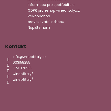
informace pro spotřebitele
GDPR pro eshop wineofitaly.cz
velkoobchod
provozovatel eshopu
Napište nám
Kontakt
info
@
wineofitaly.cz
603158255
774870915
wineofitaly/
wineofitaly/