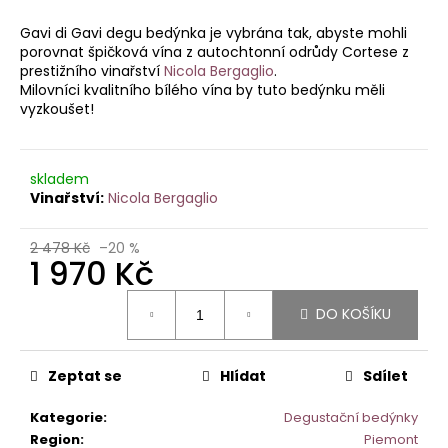
je
a
0,0
Gavi di Gavi degu bedýnka je vybrána tak, abyste mohli
z
j
porovnat špičková vína z autochtonní odrůdy Cortese z
5
prestižního vinařství
Nicola Bergaglio
.
í
hvězdiček.
Milovníci kvalitního bílého vína by tuto bedýnku měli
t
vyzkoušet!
?
skladem
Nicola Bergaglio
HLEDAT
2 478 Kč
–20 %
1 970 Kč
Měrná
DO KOŠÍKU
D
cena:
o
p
Zeptat se
Hlídat
Sdílet
o
r
Kategorie
:
Degustační bedýnky
u
Region
:
Piemont