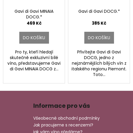
Gavi di Gavi MINAIA
Gavi di Gavi DOCG.*
DOCG.*
469 Kč
385 Kč
DO KOŠÍKU
DO KOŠÍKU
Pro ty, kteří hledají
Přivítejte Gavi di Gavi
skutečně exkluzivní bílé
DOCG, jedno z
víno, představujeme Gavi
nejznámějších bílých vín z
di Gavi MINAIA DOCG z...
italského regionu Piemont.
Toto...
Z
á
Informace pro vás
p
a
Všeobecné obchodní podmínky
t
Jak pracujeme s recenzemi?
í
jak vám víno předáme?