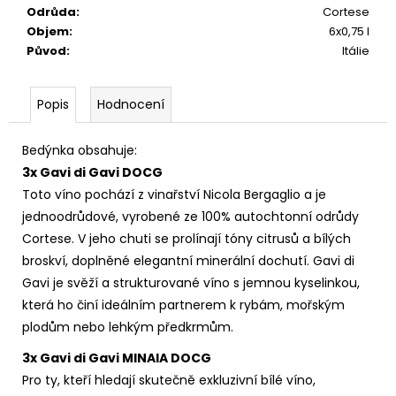
č
Odrůda
:
Cortese
u
Objem
:
6x0,75 l
j
Původ
:
Itálie
e
m
e
Popis
Hodnocení
Bedýnka obsahuje:
MONTEPULCIANO
D
3x Gavi di Gavi DOCG
´ABRUZZO
Toto víno pochází z vinařství Nicola Bergaglio a je
RIPAROSSO
DOC.
jednoodrůdové, vyrobené ze 100% autochtonní odrůdy
295
Cortese. V jeho chuti se prolínají tóny citrusů a bílých
Kč
broskví, doplněné elegantní minerální dochutí. Gavi di
Gavi je svěží a strukturované víno s jemnou kyselinkou,
která ho činí ideálním partnerem k rybám, mořským
plodům nebo lehkým předkrmům.
3x Gavi di Gavi MINAIA DOCG
Pro ty, kteří hledají skutečně exkluzivní bílé víno,