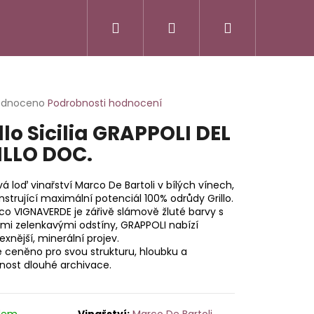
Hledat
Přihlášení
Nákupní
košík
rné
odnoceno
Podrobnosti hodnocení
cení
llo Sicilia GRAPPOLI DEL
ktu
ILLO DOC.
vá loď vinařství Marco De Bartoli v bílých vínech,
ček.
trující maximální potenciál 100% odrůdy Grillo.
o VIGNAVERDE je zářivě slámově žluté barvy s
mi zelenkavými odstíny, GRAPPOLI nabízí
xnější, minerální projev.
e ceněno pro svou strukturu, hloubku a
nost dlouhé archivace.
SSO ITALIANO
dem
Marco De Bartoli