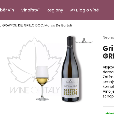
běr vín
Vinařství
Regiony
✍️ Blog o víně
ilia GRAPPOLI DEL GRILLO DOC.
Marco De Bartoli
Co potřebujete najít?
Průmě
Neoh
hodno
Gri
produ
HLEDAT
je
GR
0,0
z
5
Vlajko
Doporučujeme
hvězdi
demons
Zatímc
jemný
komple
Víno j
schop
PINOT GRIGIO ALTO ADIGE DOC.
IL BASTARDO RO
skla