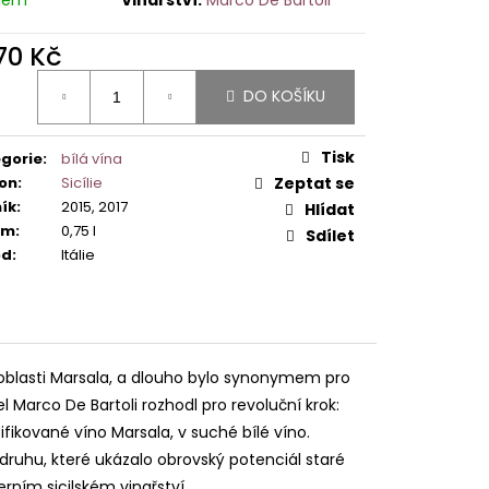
070 Kč
ná
DO KOŠÍKU
:
Tisk
gorie
:
bílá vína
on
:
Sicílie
Zeptat se
ík
:
2015, 2017
Hlídat
em
:
0,75 l
Sdílet
od
:
Itálie
 v oblasti Marsala, a dlouho bylo synonymem pro
l Marco De Bartoli rozhodl pro revoluční krok:
fikované víno Marsala, v suché bílé víno.
ho druhu, které ukázalo obrovský potenciál staré
ním sicilském vinařství.