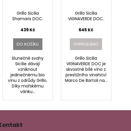
Grillo Sicilia
Grillo Sicilia
Shamaris DOC.
VIGNAVERDE DOC.
439 Kč
645 Kč
DO KOŠÍKU
VYPRODÁNO
Slunečné svahy
Grillo Sicilia
Sicílie dávají
VIGNAVERDE DOC je
vzniknout
skvostné bílé víno z
jedinečnému bio
prestižního vinařství
vínu z odrůdy Grillo.
Marco De Bartoli na...
Díky mořskému
vánku...
Kontakt