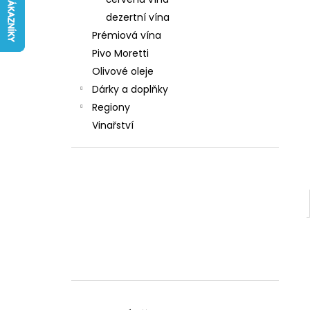
242 Kč
l
dezertní vína
Prémiová vína
Pivo Moretti
Olivové oleje
Dárky a doplňky
Regiony
Vinařství