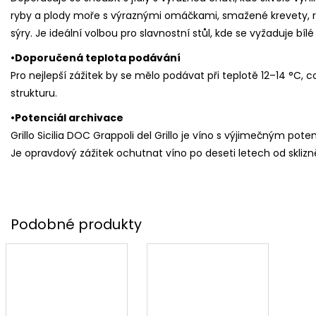
ryby a plody moře s výraznými omáčkami, smažené krevety, r
sýry. Je ideální volbou pro slavnostní stůl, kde se vyžaduje bí
•Doporučená teplota podávání
Pro nejlepší zážitek by se mělo podávat při teplotě 12–14 °C,
strukturu.
•Potenciál archivace
Grillo Sicilia DOC Grappoli del Grillo je víno s výjimečným poten
Je opravdový zážitek ochutnat víno po deseti letech od sklizně 