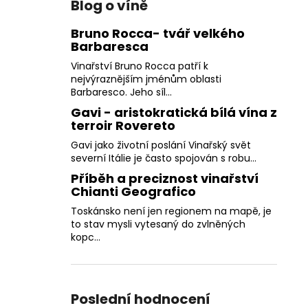
Blog o víně
Bruno Rocca- tvář velkého
Barbaresca
Vinařství Bruno Rocca patří k
nejvýraznějším jménům oblasti
Barbaresco. Jeho síl...
Gavi - aristokratická bílá vína z
terroir Rovereto
Gavi jako životní poslání Vinařský svět
severní Itálie je často spojován s robu...
Příběh a preciznost vinařství
Chianti Geografico
Toskánsko není jen regionem na mapě, je
to stav mysli vytesaný do zvlněných
kopc...
Poslední hodnocení