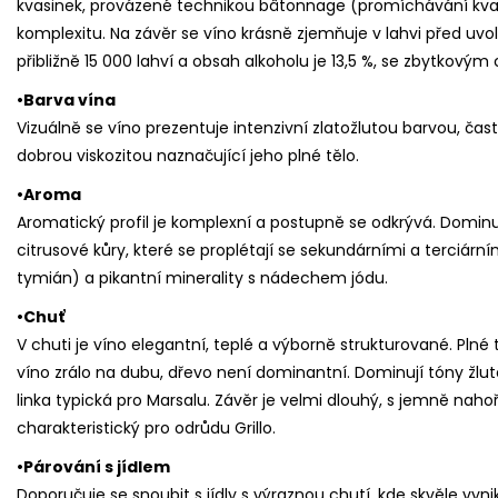
kvasinek, provázené technikou bâtonnage (promíchávání kva
komplexitu. Na závěr se víno krásně zjemňuje v lahvi před uv
přibližně 15 000 lahví a obsah alkoholu je 13,5 %, se zbytkový
•Barva vína
Vizuálně se víno prezentuje intenzivní zlatožlutou barvou, čast
dobrou viskozitou naznačující jeho plné tělo.
•Aroma
Aromatický profil je komplexní a postupně se odkrývá. Dominu
citrusové kůry, které se proplétají se sekundárními a terciárn
tymián) a pikantní minerality s nádechem jódu.
•Chuť
V chuti je víno elegantní, teplé a výborně strukturované. Plné 
víno zrálo na dubu, dřevo není dominantní. Dominují tóny žlut
linka typická pro Marsalu. Závěr je velmi dlouhý, s jemně nah
charakteristický pro odrůdu Grillo.
•Párování s jídlem
Doporučuje se snoubit s jídly s výraznou chutí, kde skvěle vyn