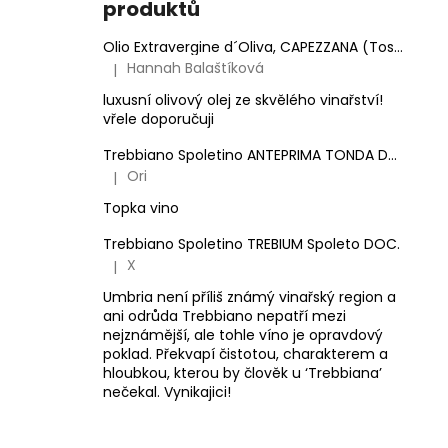
produktů
Olio Extravergine d´Oliva, CAPEZZANA (Toskánsko) - 0,5 l
Hannah Balaštíková
|
Hodnocení produktu je 5 z 5 hvězdiček.
luxusní olivový olej ze skvělého vinařství!
vřele doporučuji
Trebbiano Spoletino ANTEPRIMA TONDA DOC.
Ori
|
Hodnocení produktu je 5 z 5 hvězdiček.
Topka vino
Trebbiano Spoletino TREBIUM Spoleto DOC.
X
|
Hodnocení produktu je 5 z 5 hvězdiček.
Umbria není příliš známý vinařský region a
ani odrůda Trebbiano nepatří mezi
nejznámější, ale tohle víno je opravdový
poklad. Překvapí čistotou, charakterem a
hloubkou, kterou by člověk u ‘Trebbiana’
nečekal. Vynikajici!