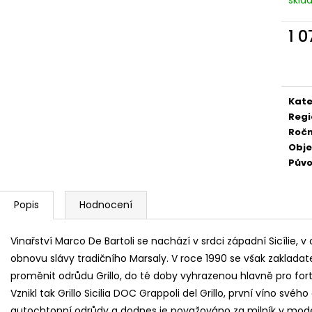
529 Kč
249 Kč
1 
Měr
cena
Kate
Regi
Ročn
Obj
Pův
Popis
Hodnocení
Vinařství Marco De Bartoli se nachází v srdci západní Sicílie,
obnovu slávy tradičního Marsaly. V roce 1990 se však zakladate
proměnit odrůdu Grillo, do té doby vyhrazenou hlavně pro forti
Vznikl tak Grillo Sicilia DOC Grappoli del Grillo, první víno své
autochtonní odrůdy a dodnes je považováno za milník v moder