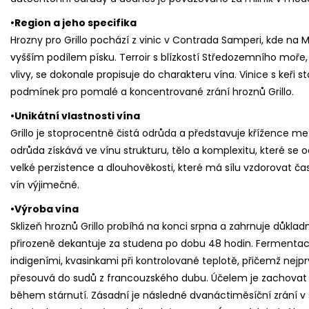
•Region a jeho specifika
Hrozny pro Grillo pochází z vinic v Contrada Samperi, kde 
vyšším podílem písku. Terroir s blízkostí Středozemního moře,
vlivy, se dokonale propisuje do charakteru vína. Vinice s keři st
podmínek pro pomalé a koncentrované zrání hroznů Grillo.
•Unikátní vlastnosti vína
Grillo je stoprocentně čistá odrůda a představuje křížence me
odrůda získává ve vínu strukturu, tělo a komplexitu, které se 
velké perzistence a dlouhověkosti, které má sílu vzdorovat času 
vín výjimečné.
•Výroba vína
Sklizeň hroznů Grillo probíhá na konci srpna a zahrnuje důkla
přirozeně dekantuje za studena po dobu 48 hodin. Fermentac
indigeními, kvasinkami při kontrolované teplotě, přičemž nejp
přesouvá do sudů z francouzského dubu. Účelem je zachovat 
během stárnutí. Zásadní je následné dvanáctiměsíční zrání 