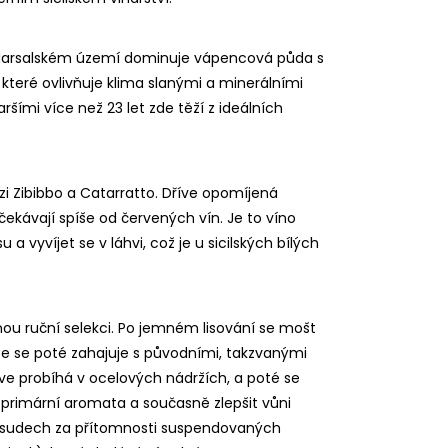
na Marsalském území dominuje vápencová půda s
 které ovlivňuje klima slanými a minerálními
aršími více než 23 let zde těží z ideálních
zi Zibibbo a Catarratto. Dříve opomíjená
očekávají spíše od červených vín. Je to víno
a vyvíjet se v láhvi, což je u sicilských bílých
dnou ruční selekci. Po jemném lisování se mošt
e se poté zahajuje s původními, takzvanými
rve probíhá v ocelových nádržích, a poté se
primární aromata a současně zlepšit vůni
v sudech za přítomnosti suspendovaných