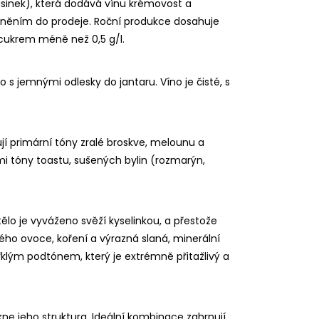
sinek), která dodává vínu krémovost a
olněním do prodeje. Roční produkce dosahuje
m cukrem méně než 0,5 g/l.
o s jemnými odlesky do jantaru. Víno je čisté, s
jí primární tóny zralé broskve, melounu a
ími tóny toastu, sušených bylin (rozmarýn,
tělo je vyváženo svěží kyselinkou, a přestože
ého ovoce, koření a výrazná slaná, minerální
ořklým podtónem, který je extrémně přitažlivý a
ikne jeho struktura. Ideální kombinace zahrnují