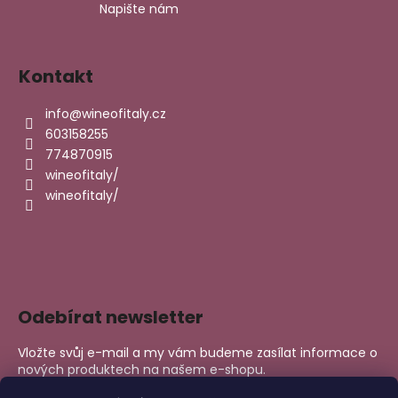
Napište nám
Kontakt
info
@
wineofitaly.cz
603158255
774870915
wineofitaly/
wineofitaly/
Odebírat newsletter
Vložte svůj e-mail a my vám budeme zasílat informace o
nových produktech na našem e-shopu.