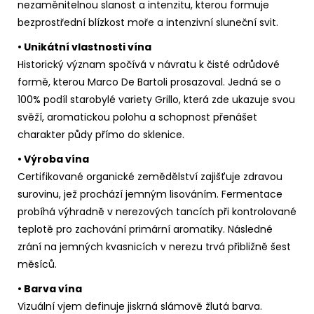
nezaměnitelnou slanost a intenzitu, kterou formuje
bezprostřední blízkost moře a intenzivní sluneční svit.
• Unikátní vlastnosti vína
Historický význam spočívá v návratu k čisté odrůdové
formě, kterou Marco De Bartoli prosazoval. Jedná se o
100% podíl starobylé variety Grillo, která zde ukazuje svou
svěží, aromatickou polohu a schopnost přenášet
charakter půdy přímo do sklenice.
• Výroba vína
Certifikované organické zemědělství zajišťuje zdravou
surovinu, jež prochází jemným lisováním. Fermentace
probíhá výhradně v nerezových tancích při kontrolované
teplotě pro zachování primární aromatiky. Následné
zrání na jemných kvasnicích v nerezu trvá přibližně šest
měsíců.
• Barva vína
Vizuální vjem definuje jiskrná slámově žlutá barva.