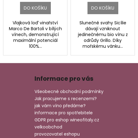
DO KOŠÍKU
DO KOŠÍKU
Vlajková loď vinařství
Slunečné svahy Sicílie
Marco De Bartoli v bílých
dávají vzniknout
vínech, demonstrující
jedinečnému bio vínu z
maximální potenciál
odrůdy Grillo. Díky
100%...
mořskému vánku...
Z
á
Informace pro vás
p
a
Všeobecné obchodní podmínky
t
Jak pracujeme s recenzemi?
í
jak vám víno předáme?
informace pro spotřebitele
GDPR pro eshop wineofitaly.cz
velkoobchod
provozovatel eshopu