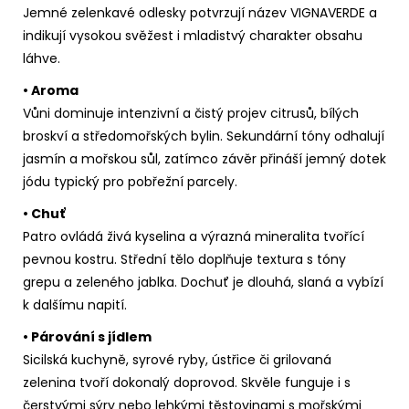
Jemné zelenkavé odlesky potvrzují název VIGNAVERDE a
indikují vysokou svěžest i mladistvý charakter obsahu
láhve.
• Aroma
Vůni dominuje intenzivní a čistý projev citrusů, bílých
broskví a středomořských bylin. Sekundární tóny odhalují
jasmín a mořskou sůl, zatímco závěr přináší jemný dotek
jódu typický pro pobřežní parcely.
• Chuť
Patro ovládá živá kyselina a výrazná mineralita tvořící
pevnou kostru. Střední tělo doplňuje textura s tóny
grepu a zeleného jablka. Dochuť je dlouhá, slaná a vybízí
k dalšímu napití.
• Párování s jídlem
Sicilská kuchyně, syrové ryby, ústřice či grilovaná
zelenina tvoří dokonalý doprovod. Skvěle funguje i s
čerstvými sýry nebo lehkými těstovinami s mořskými