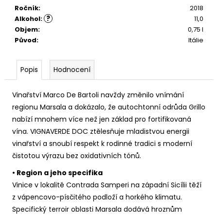
č
Ročník
:
2018
u
?
Alkohol
:
11,0
j
Objem
:
0,75 l
e
Původ
:
Itálie
m
e
Popis
Hodnocení
PINOT
GRIGIO
Vinařství Marco De Bartoli navždy změnilo vnímání
LA
regionu Marsala a dokázalo, že autochtonní odrůda Grillo
BASTARDA
IGT
nabízí mnohem více než jen základ pro fortifikovaná
242
vína. VIGNAVERDE DOC ztělesňuje mladistvou energii
Kč
vinařství a snoubí respekt k rodinné tradici s moderní
čistotou výrazu bez oxidativních tónů.
• Region a jeho specifika
Vinice v lokalitě Contrada Samperi na západní Sicílii těží
z vápencovo-písčitého podloží a horkého klimatu.
Specifický terroir oblasti Marsala dodává hroznům