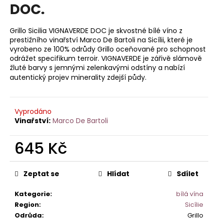
je
DOC.
a
0,0
z
j
5
Grillo Sicilia VIGNAVERDE DOC je skvostné bílé víno z
í
hvězdiček.
prestižního vinařství Marco De Bartoli na Sicílii, které je
t
vyrobeno ze 100% odrůdy Grillo oceňované pro schopnost
odrážet specifikum terroir. VIGNAVERDE je zářivě slámově
?
žluté barvy s jemnými zelenkavými odstíny a nabízí
autentický projev minerality zdejší půdy.
Vyprodáno
HLEDAT
Marco De Bartoli
645 Kč
D
Měrná
o
cena:
Zeptat se
Hlídat
Sdílet
p
o
Kategorie
:
bílá vína
r
Region
:
Sicílie
u
Odrůda
:
Grillo