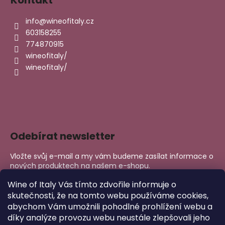
info
@
wineofitaly.cz
603158255
774870915
wineofitaly/
wineofitaly/
Odebírat newsletter
Vložte svůj e-mail a my vám budeme zasílat informace o
nových produktech na našem e-shopu.
E-mail
Wine of Italy Vás tímto zdvořile informuje o
skutečnosti, že na tomto webu používáme cookies,
abychom Vám umožnili pohodlné prohlížení webu a
PŘIHLÁSIT SE
díky analýze provozu webu neustále zlepšovali jeho