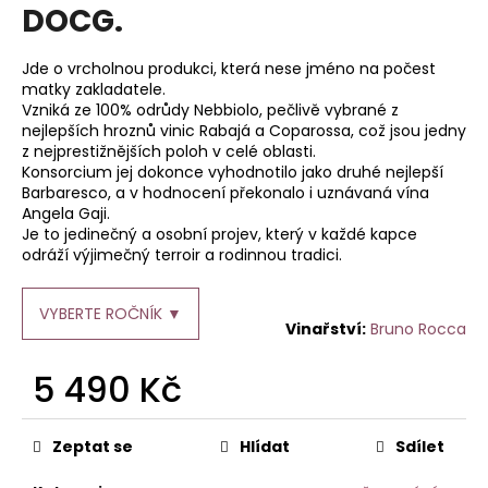
je
DOCG.
a
0,0
z
j
5
Jde o vrcholnou produkci, která nese jméno na počest
í
hvězdiček.
matky zakladatele.
t
Vzniká ze 100% odrůdy Nebbiolo, pečlivě vybrané z
nejlepších hroznů vinic Rabajá a Coparossa, což jsou jedny
?
z nejprestižnějších poloh v celé oblasti.
Konsorcium jej dokonce vyhodnotilo jako druhé nejlepší
Barbaresco, a v hodnocení překonalo i uznávaná vína
Angela Gaji.
Je to jedinečný a osobní projev, který v každé kapce
HLEDAT
odráží výjimečný terroir a rodinnou tradici.
VYBERTE ROČNÍK ▼
Bruno Rocca
D
o
5 490 Kč
p
o
Měrná
cena:
r
Zeptat se
Hlídat
Sdílet
u