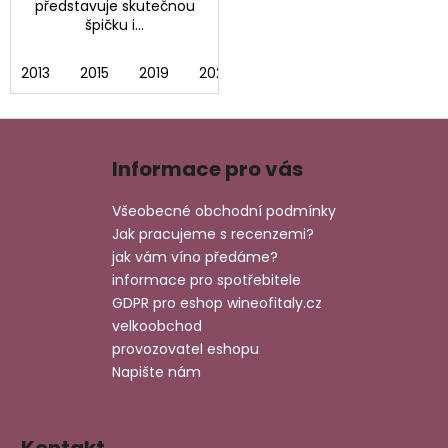
představuje skutečnou
špičku i...
2013
2015
2019
2020
Z
á
Informace pro vás
p
a
Všeobecné obchodní podmínky
t
Jak pracujeme s recenzemi?
í
jak vám víno předáme?
informace pro spotřebitele
GDPR pro eshop wineofitaly.cz
velkoobchod
provozovatel eshopu
Napište nám
Kontakt