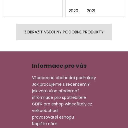
2020
2021
ZOBRAZIT VŠECHNY PODOBNÉ PRODUKTY
Z
á
Informace pro vás
p
a
Všeobecné obchodní podmínky
t
Jak pracujeme s recenzemi?
í
jak vám víno předáme?
informace pro spotřebitele
GDPR pro eshop wineofitaly.cz
velkoobchod
provozovatel eshopu
Napište nám