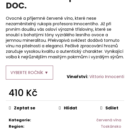
je
DOC.
a
0,0
z
j
5
Ovocné a příjemné červené víno, které nese
í
hvězdiček.
nezaměnitelný rukopis profesora Innocentiho. Již při
t
prvním doušku vás osloví výrazné třísloviny, které se
snoubí s bohatými tóny vyzrálého lesního ovoce a
?
jemnou mineralitou. Překvapivá svěžest dodává tomuto
vínu na pitelnosti a eleganci. Pečlivé zpracování hroznů
zaručuje vysokou kvalitu a autentický charakter. Vynikající
volba k nejrůznějším masitým pokrmům i vyzrálým sýrům.
HLEDAT
VYBERTE ROČNÍK ▼
Vittorio Innocenti
410 Kč
D
o
Měrná
p
cena:
Zeptat se
Hlídat
Sdílet
o
r
Kategorie
:
červená vína
u
Region
:
Toskánsko