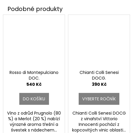
Rosso di Montepulciano
Chianti Colli Senesi
DOC.
DOCG.
540 Kč
390 Kč
DO KOŠÍKU
VYBERTE ROČNÍK
Víno z odrůd Prugnolo (80
Chianti Colli Senesi DOCG
%) a Merlot (20 %) nabízí
z vinařství Vittorio
výrazné aroma třešní a
Innocenti pochází z
švestek s nádechem...
kopcovitých vinic oblasti...