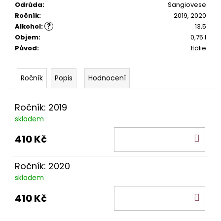
č
Odrůda
:
Sangiovese
u
Ročník
:
2019, 2020
j
?
Alkohol
:
13,5
e
Objem
:
0,75 l
m
Původ
:
Itálie
e
Popis
Hodnocení
ETNA
BIANCO
ALTA
Ročník: 2019
MORA
DOC.
skladem
590
DO
410 Kč
Kč
KOŠ
Ročník: 2020
skladem
DO
410 Kč
KOŠ