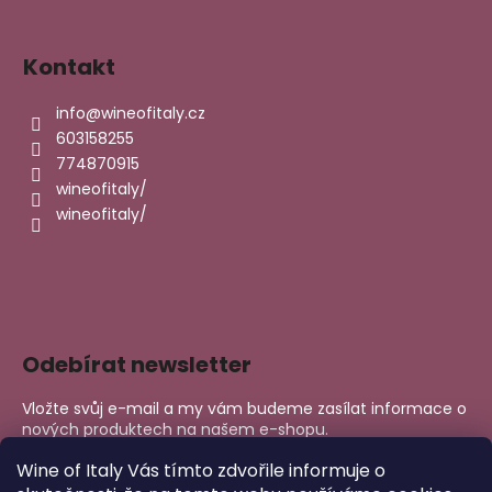
Kontakt
info
@
wineofitaly.cz
603158255
774870915
wineofitaly/
wineofitaly/
Odebírat newsletter
Vložte svůj e-mail a my vám budeme zasílat informace o
nových produktech na našem e-shopu.
E-mail
Wine of Italy Vás tímto zdvořile informuje o