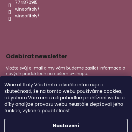
774870915
wineofitaly/
wineofitaly/
Odebírat newsletter
Vložte svůj e-mail a my vám budeme zasílat informace o
nových produktech na našem e-shopu.
E-mail
Wine of Italy Vás tímto zdvořile informuje o
skutečnosti, že na tomto webu používáme cookies,
abychom Vám umožnili pohodlné prohlížení webu a
PŘIHLÁSIT SE
díky analýze provozu webu neustále zlepšovali jeho
funkce, výkon a použitelnost.
Nastavení
Copyright 2026
Wine of Italy
. Všechna práva vyhrazena.
Upravit nastavení cookies