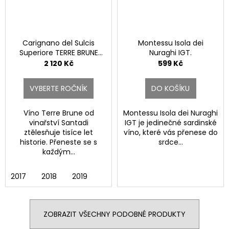
Carignano del Sulcis
Montessu Isola dei
Superiore TERRE BRUNE
Nuraghi IGT.
DOC.
2 120 Kč
599 Kč
VYBERTE ROČNÍK
DO KOŠÍKU
Víno Terre Brune od
Montessu Isola dei Nuraghi
vinařství Santadi
IGT je jedinečné sardinské
ztělesňuje tisíce let
víno, které vás přenese do
historie. Přeneste se s
srdce...
každým...
2017
2018
2019
ZOBRAZIT VŠECHNY PODOBNÉ PRODUKTY