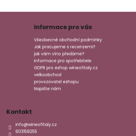
Z
á
Informace pro vás
p
a
Všeobecné obchodní podmínky
t
Jak pracujeme s recenzemi?
í
jak vám víno předáme?
informace pro spotřebitele
GDPR pro eshop wineofitaly.cz
velkoobchod
provozovatel eshopu
Napište nám
Kontakt
info
@
wineofitaly.cz
603158255