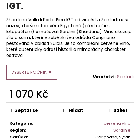
je
IGT.
a
0,0
z
j
5
Shardana Valli di Porto Pino IGT od vinařství Santadi nese
í
hvězdiček.
název, kterým starověcí Egypťané (před naším
t
letopočtem) označovali Sardinii (Shardana). Víno ukazuje
sílu a šarm, které v sobě skrývá odrůda Carignano
?
pěstovaná v oblasti Sulcis. Je to komplexní červené víno,
které autenticky odráží historii a mimořádný charakter
ostrova.
VYBERTE ROČNÍK ▼
HLEDAT
Santadi
1 070 Kč
D
Měrná
o
cena:
Zeptat se
Hlídat
Sdílet
p
o
Kategorie
:
červená vína
r
Region
:
Sardínie
u
Odrůda
:
Carignano, Syrah