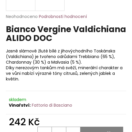
a
j
Průměrné
Neohodnoceno
Podrobnosti hodnocení
í
hodnocení
Bianco Vergine Valdichiana
produktu
t
je
ALIDO DOC
?
0,0
z
5
Jasně slámově žluté bílé z jihovýchodního Toskánska
hvězdiček.
(Valdichiana) je tvořeno odrůdami Trebbiano (65 %),
Chardonnay (30 %) a Malvasia (5 %).
Díky nerezovým tankům má svěží, minerální charakter a
HLEDAT
ve vůni nabízí výrazné tóny citrusů, zelených jablek a
květin.
D
o
skladem
Fattoria di Basciano
p
o
242 Kč
r
u
Měrná