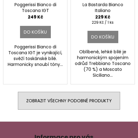
Poggerissi Bianco di
La Bastarda Bianco
Toscana IGT
Italiano
249 Kč
229 Kč
Měrná
229 Kč / 1 ks
cena:
DO KOŠÍKU
DO KOŠÍKU
Poggerissi Bianco di
Oblíbené, lehké bílé je
Toscana IGT je vynikající,
harmonickým spojením
svěží toskánské bílé.
odrůd Trebbiano Toscano
Harmonicky snoubí tóny...
(70 %) a Moscato
Siciliano...
ZOBRAZIT VŠECHNY PODOBNÉ PRODUKTY
Z
á
Informace pro vás