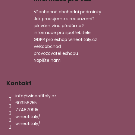
p
a
Všeobecné obchodní podmínky
t
Jak pracujeme s recenzemi?
í
jak vám víno předáme?
informace pro spotřebitele
GDPR pro eshop wineofitaly.cz
velkoobchod
provozovatel eshopu
Napište nám
Kontakt
info
@
wineofitaly.cz
603158255
774870915
wineofitaly/
wineofitaly/