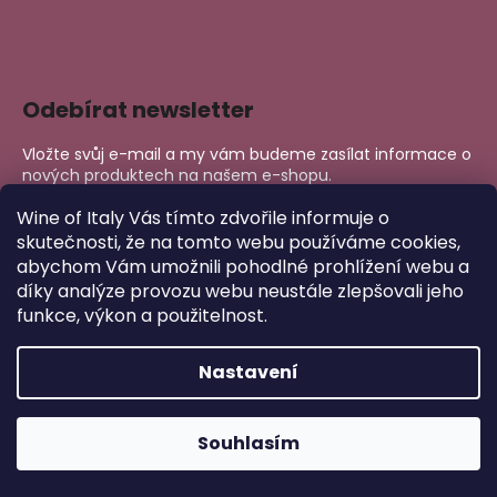
Odebírat newsletter
Vložte svůj e-mail a my vám budeme zasílat informace o
nových produktech na našem e-shopu.
E-mail
Wine of Italy Vás tímto zdvořile informuje o
skutečnosti, že na tomto webu používáme cookies,
abychom Vám umožnili pohodlné prohlížení webu a
PŘIHLÁSIT SE
díky analýze provozu webu neustále zlepšovali jeho
funkce, výkon a použitelnost.
Nastavení
Copyright 2026
Wine of Italy
. Všechna práva vyhrazena.
Upravit nastavení cookies
Vytvořil Shoptet
Souhlasím