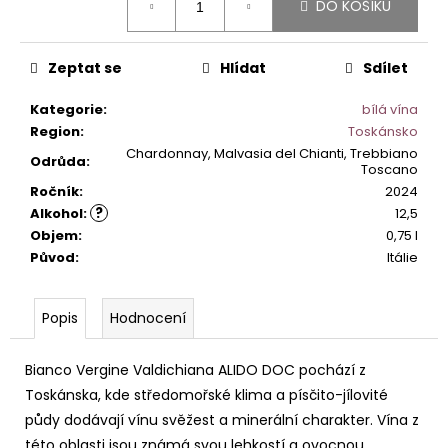
č
DO KOŠÍKU
cena:
u
j
e
Zeptat se
Hlídat
Sdílet
m
e
Kategorie
:
bílá vína
Region
:
Toskánsko
Chardonnay, Malvasia del Chianti, Trebbiano
Odrůda
:
Toscano
PRIMITIVO
DI
Ročník
:
2024
MANDURIA
?
Alkohol
:
12,5
SANGAETANO
Objem
:
0,75 l
DOP.
Původ
:
Itálie
349
Kč
Popis
Hodnocení
Bianco Vergine Valdichiana ALIDO DOC pochází z
Toskánska, kde středomořské klima a písčito-jílovité
půdy dodávají vínu svěžest a minerální charakter. Vína z
této oblasti jsou známá svou lehkostí a ovocnou