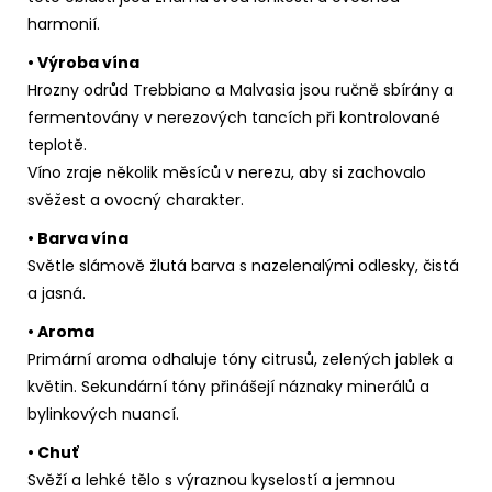
harmonií.
• Výroba vína
Hrozny odrůd Trebbiano a Malvasia jsou ručně sbírány a
fermentovány v nerezových tancích při kontrolované
teplotě.
Víno zraje několik měsíců v nerezu, aby si zachovalo
svěžest a ovocný charakter.
• Barva vína
Světle slámově žlutá barva s nazelenalými odlesky, čistá
a jasná.
• Aroma
Primární aroma odhaluje tóny citrusů, zelených jablek a
květin. Sekundární tóny přinášejí náznaky minerálů a
bylinkových nuancí.
• Chuť
Svěží a lehké tělo s výraznou kyselostí a jemnou