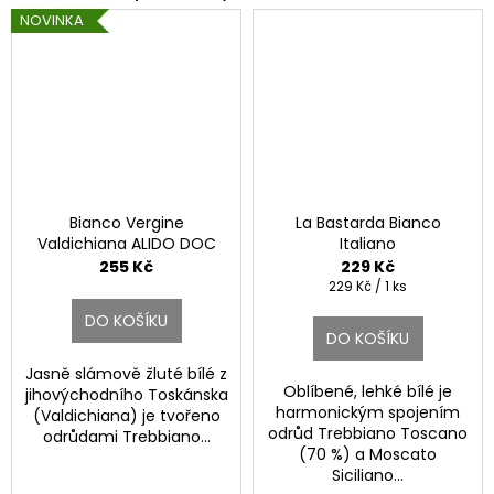
NOVINKA
Bianco Vergine
La Bastarda Bianco
Valdichiana ALIDO DOC
Italiano
255 Kč
229 Kč
Měrná
229 Kč / 1 ks
cena:
DO KOŠÍKU
DO KOŠÍKU
Jasně slámově žluté bílé z
Oblíbené, lehké bílé je
jihovýchodního Toskánska
harmonickým spojením
(Valdichiana) je tvořeno
odrůd Trebbiano Toscano
odrůdami Trebbiano...
(70 %) a Moscato
Siciliano...