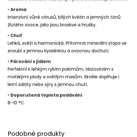
•
Aroma
Intenzivní vůně citrusů, bílých květin a jemných tónů
žlutého ovoce, jako jsou broskve a hrušky.
•
Chuť
Lehká, svěží a harmonická. Přítomná minerální stopa se
snoubí s jemnou kyselinkou a ovocnou dochutí.
•
Párování s jídlem
Perfektní k lehkým rybím pokrmům, těstovinám s
mořskými plody a světlým masům. Skvěle doplňuje i
letní saláty nebo sýry s jemnou chutí.
•
Doporučená teplota podávání
8–10 °C.