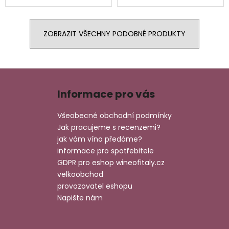
ZOBRAZIT VŠECHNY PODOBNÉ PRODUKTY
Z
á
Informace pro vás
p
a
Všeobecné obchodní podmínky
t
Jak pracujeme s recenzemi?
í
jak vám víno předáme?
informace pro spotřebitele
GDPR pro eshop wineofitaly.cz
velkoobchod
provozovatel eshopu
Napište nám