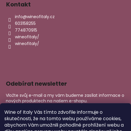
Kontakt
info
@
wineofitaly.cz
603158255
774870915
wineofitaly/
wineofitaly/
Odebírat newsletter
Vložte svůj e-mail a my vám budeme zasílat informace o
nových produktech na našem e-shopu.
E-mail
Wine of Italy Vás tímto zdvořile informuje o
skutečnosti, že na tomto webu používáme cookies,
abychom Vám umožnili pohodlné prohlížení webu a
PŘIHLÁSIT SE