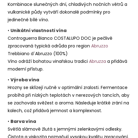
Kombinace slunečných dní, chladivých nočních větrů a
vulkanické půdy vytváří dokonalé podmínky pro
jedinečné bílé víno.
•
Unikátní vlastnosti vína
Controguerra Bianco COSTALUPO DOC je pečlivě
zpracovaná typická odrůda pro region
Abruzzo
Trebbiano d´Abruzzo (100%)
Víno odráží bohatou vinařskou tradici
Abruzza
a přidává
moderní přístup.
•
Výroba vína
Hrozny se sklízejí ručně v optimální zralosti. Fermentace
probíhá při nízkých teplotách v nerezových tancích, aby
se zachovala svěžest a aroma. Následuje krátké zrání na
kalech, což přidává jemnost a komplexnost.
•
Barva vína
Světlá slámově žlutá s jemnými zelenkavými odlesky.
Čistota a viskozita naznačují vysokou kvalitu zpracování.