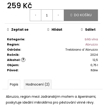
č
259 Kč
u
j
Měrná
DO KOŠÍKU
e
cena:
m
e
Zeptat se
Hlídat
Sdílet
Kategorie
:
bílá vína
ETNA
BIANCO
Region
:
Abruzzo
ALTA
Odrůda
:
Trebbiano d´Abruzzo
MORA
Ročník
:
2024
DOC.
?
Alkohol
:
12,5
590
Objem
:
0,75 l
Kč
Původ
:
Itálie
Popis
Hodnocení (2)
Abruzzo, region mezi Jadranským mořem a Apeninami,
poskytuje ideální mikroklima pro pěstování vinné révy.