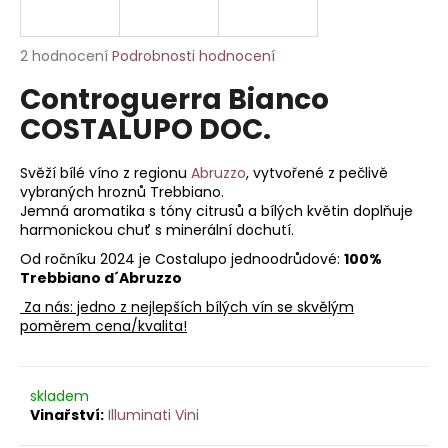
a
j
Průměrné
2 hodnocení
Podrobnosti hodnocení
í
hodnocení
Controguerra Bianco
produktu
t
je
COSTALUPO DOC.
?
5,0
z
5
Svěží bílé víno z regionu
Abruzzo
, vytvořené z pečlivě
hvězdiček.
vybraných hroznů Trebbiano.
Jemná aromatika s tóny citrusů a bílých květin doplňuje
harmonickou chuť s minerální dochutí.
HLEDAT
Od ročníku 2024 je Costalupo jednoodrůdové:
100%
Trebbiano d´Abruzzo
Za nás: jedno z nejlepších bílých vín se skvělým
D
poměrem cena/kvalita!
o
p
o
skladem
r
Illuminati Vini
u