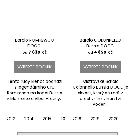
Barolo ROMIRASCO
Barolo COLONNELLO
DOCG.
Bussia DOCG.
7 630 Kč
4 850 Kč
od
od
VYBERTE ROČNÍK
VYBERTE ROČNÍK
Tento rudý klenot pochází
Mistrovské Barolo
z legendárního Cru
Colonnello Bussia DOCG je
Romirasco na kopci Bussia
skvost, který se rodí v
v Monforte d'Alba. Hrozny...
prestižním vinařství
Poderi...
2012
2014
2015
2018
2018
2019
2019
2020
2020