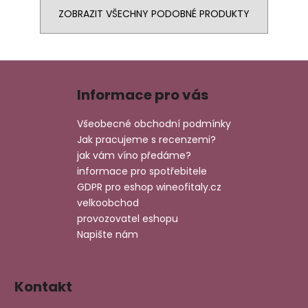
ZOBRAZIT VŠECHNY PODOBNÉ PRODUKTY
Z
á
Informace pro vás
p
a
Všeobecné obchodní podmínky
t
Jak pracujeme s recenzemi?
í
jak vám víno předáme?
informace pro spotřebitele
GDPR pro eshop wineofitaly.cz
velkoobchod
provozovatel eshopu
Napište nám
Kontakt