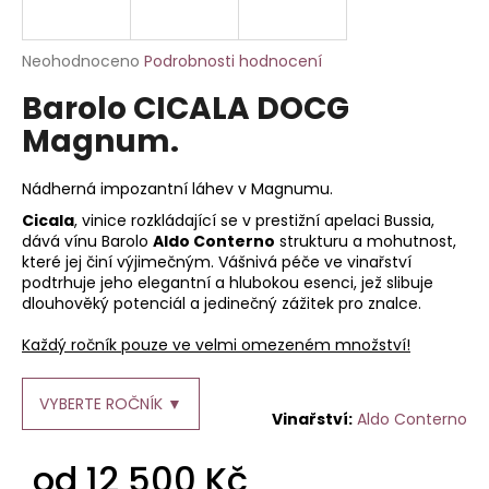
a
j
Průměrné
Neohodnoceno
Podrobnosti hodnocení
í
hodnocení
Barolo CICALA DOCG
produktu
t
je
Magnum.
?
0,0
z
5
Nádherná impozantní láhev v Magnumu.
hvězdiček.
Cicala
, vinice rozkládající se v prestižní apelaci Bussia,
dává vínu Barolo
Aldo Conterno
strukturu a mohutnost,
HLEDAT
které jej činí výjimečným. Vášnivá péče ve vinařství
podtrhuje jeho elegantní a hlubokou esenci, jež slibuje
dlouhověký potenciál a jedinečný zážitek pro znalce.
D
Každý ročník pouze ve velmi omezeném množství!
o
p
VYBERTE ROČNÍK ▼
o
Aldo Conterno
r
u
od
12 500 Kč