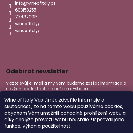
info
@
wineofitaly.cz
603158255
774870915
wineofitaly/
wineofitaly/
Odebírat newsletter
Vložte svůj e-mail a my vám budeme zasílat informace o
nových produktech na našem e-shopu.
E-mail
Wine of Italy Vás tímto zdvořile informuje o
skutečnosti, že na tomto webu používáme cookies,
abychom Vám umožnili pohodlné prohlížení webu a
PŘIHLÁSIT SE
díky analýze provozu webu neustále zlepšovali jeho
funkce, výkon a použitelnost.