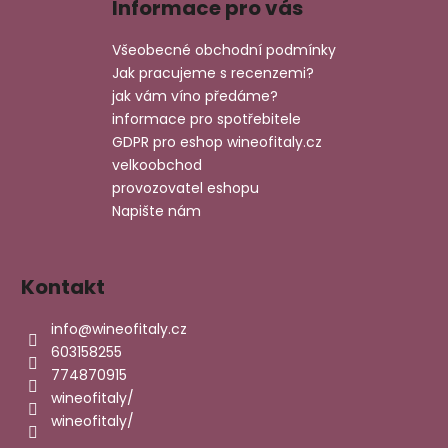
Informace pro vás
p
a
Všeobecné obchodní podmínky
t
Jak pracujeme s recenzemi?
í
jak vám víno předáme?
informace pro spotřebitele
GDPR pro eshop wineofitaly.cz
velkoobchod
provozovatel eshopu
Napište nám
Kontakt
info
@
wineofitaly.cz
603158255
774870915
wineofitaly/
wineofitaly/