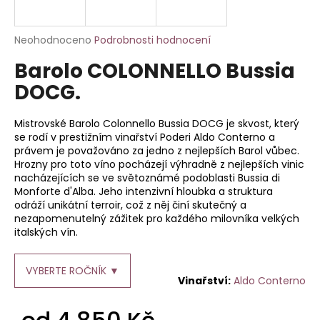
a
j
Průměrné
Neohodnoceno
Podrobnosti hodnocení
í
hodnocení
Barolo COLONNELLO Bussia
produktu
t
je
DOCG.
?
0,0
z
5
Mistrovské Barolo Colonnello Bussia DOCG je skvost, který
hvězdiček.
se rodí v prestižním vinařství Poderi Aldo Conterno a
právem je považováno za jedno z nejlepších Barol vůbec.
Hrozny pro toto víno pocházejí výhradně z nejlepších vinic
HLEDAT
nacházejících se ve světoznámé podoblasti Bussia di
Monforte d'Alba. Jeho intenzivní hloubka a struktura
odráží unikátní terroir, což z něj činí skutečný a
nezapomenutelný zážitek pro každého milovníka velkých
D
italských vín.
o
p
VYBERTE ROČNÍK ▼
o
Aldo Conterno
r
u