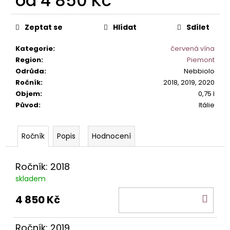
od
4 850 Kč
č
u
Měrná
j
cena:
Zeptat se
Hlídat
Sdílet
e
m
Kategorie
:
červená vína
e
Region
:
Piemont
Odrůda
:
Nebbiolo
Ročník
:
2018, 2019, 2020
SUSUMANIELLO
Objem
:
0,75 l
SALENTO
SERRE
Původ
:
Itálie
IGP
345
Popis
Hodnocení
Kč
Ročník: 2018
skladem
DO
4 850 Kč
KOŠ
Ročník: 2019