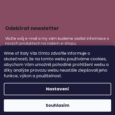
Odebírat newsletter
Vložte svůj e-mail a my vám budeme zasílat informace o
nových produktech na našem e-shopu.
E-mail
Wine of Italy Vás tímto zdvořile informuje o
skutečnosti, že na tomto webu používáme cookies,
abychom Vám umožnili pohodlné prohlížení webu a
PŘIHLÁSIT SE
díky analýze provozu webu neustále zlepšovali jeho
funkce, výkon a použitelnost.
Nastavení
Copyright 2026
Wine of Italy
. Všechna práva vyhrazena.
Upravit nastavení cookies
Vytvořil Shoptet
Souhlasím