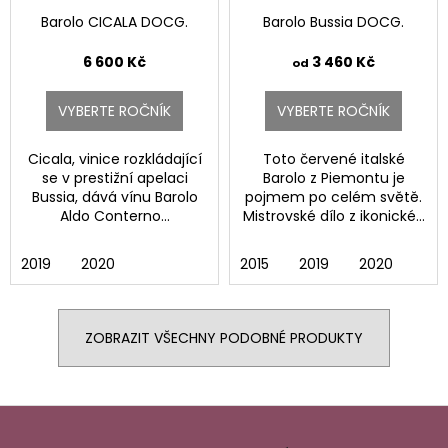
Barolo CICALA DOCG.
Barolo Bussia DOCG.
6 600 Kč
3 460 Kč
od
VYBERTE ROČNÍK
VYBERTE ROČNÍK
Cicala, vinice rozkládající
Toto červené italské
se v prestižní apelaci
Barolo z Piemontu je
Bussia, dává vínu Barolo
pojmem po celém světě.
Aldo Conterno...
Mistrovské dílo z ikonické...
2019
2020
2015
2019
2020
ZOBRAZIT VŠECHNY PODOBNÉ PRODUKTY
Z
á