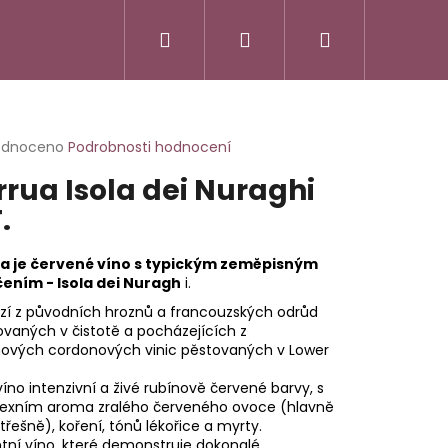
Hledat
Přihlášení
Nákupní
košík
rné
odnoceno
Podrobnosti hodnocení
cení
rrua Isola dei Nuraghi
ktu
.
a je červené víno s typickým zeměpisným
ček.
ením - Isola dei Nuragh
i.
zí z původních hroznů a francouzských odrůd
kovaných v čistotě a pocházejících z
hových cordonových vinic pěstovaných v Lower
víno intenzivní a živé rubínově červené barvy, s
exním aroma zralého červeného ovoce (hlavně
třešně), koření, tónů lékořice a myrty.
SSO ITALIANO
tní víno, které demonstruje dokonalé