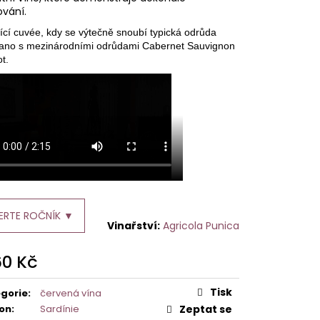
ování.
jící cuvée, kdy se výtečně snoubí typická odrůda
ano s mezinárodními odrůdami Cabernet Sauvignon
t.
ERTE ROČNÍK ▼
Agricola Punica
60 Kč
ná
:
Tisk
gorie
:
červená vína
on
:
Sardínie
Zeptat se