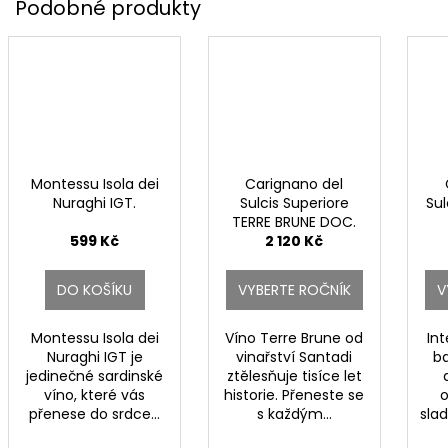
Montessu Isola dei
Carignano del
Nuraghi IGT.
Sulcis Superiore
Su
TERRE BRUNE DOC.
599 Kč
2 120 Kč
DO KOŠÍKU
VYBERTE ROČNÍK
V
Montessu Isola dei
Víno Terre Brune od
In
Nuraghi IGT je
vinařství Santadi
ba
jedinečné sardinské
ztělesňuje tisíce let
víno, které vás
historie. Přeneste se
o
přenese do srdce...
s každým...
slad