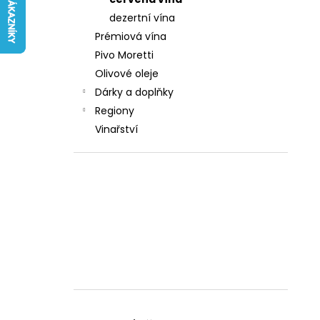
242 Kč
l
dezertní vína
Prémiová vína
Pivo Moretti
Olivové oleje
Dárky a doplňky
Regiony
Vinařství