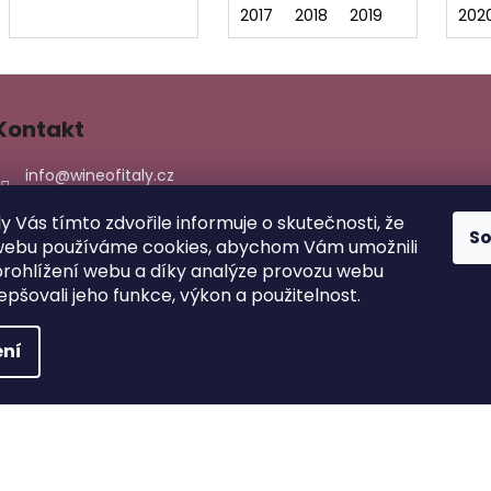
2017
2018
2019
202
Kontakt
info
@
wineofitaly.cz
603158255
ly Vás tímto zdvořile informuje o skutečnosti, že
774870915
S
webu používáme cookies, abychom Vám umožnili
wineofitaly/
rohlížení webu a díky analýze provozu webu
wineofitaly/
epšovali jeho funkce, výkon a použitelnost.
ní
hrazena.
Upravit nastavení cookies