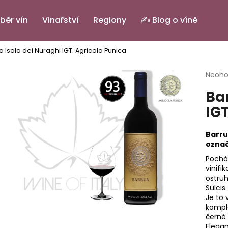
běr vín
Vinařství
Regiony
✍️ Blog o víně
a Isola dei Nuraghi IGT.
Agricola Punica
Co potřebujete najít?
Průmě
Neoh
hodno
Ba
produ
HLEDAT
je
IGT
0,0
z
5
Barru
Doporučujeme
hvězdi
označ
Pochá
vinifi
ostru
Sulcis.
Je to 
kompl
černé 
PINOT GRIGIO ALTO ADIGE DOC.
IL BASTARDO RO
Elegan