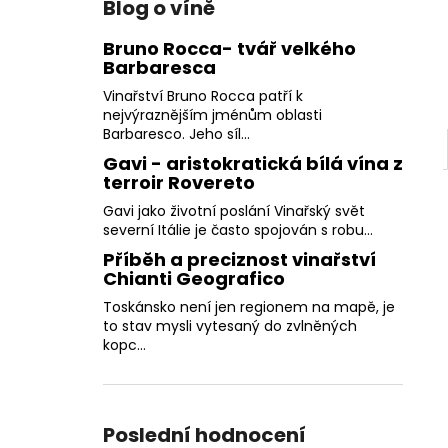
Blog o víně
Bruno Rocca- tvář velkého
Barbaresca
Vinařství Bruno Rocca patří k
nejvýraznějším jménům oblasti
Barbaresco. Jeho síl...
Gavi - aristokratická bílá vína z
terroir Rovereto
Gavi jako životní poslání Vinařský svět
severní Itálie je často spojován s robu...
Příběh a preciznost vinařství
Chianti Geografico
Toskánsko není jen regionem na mapě, je
to stav mysli vytesaný do zvlněných
kopc...
Poslední hodnocení