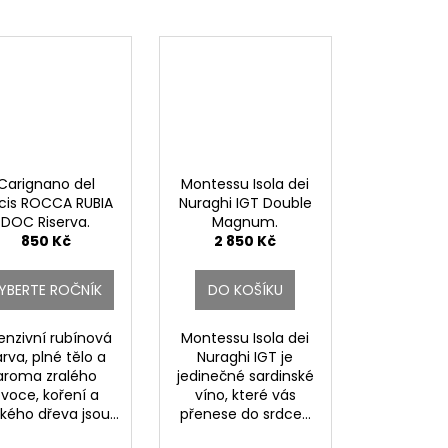
Carignano del
Montessu Isola dei
lcis ROCCA RUBIA
Nuraghi IGT Double
DOC Riserva.
Magnum.
850 Kč
2 850 Kč
YBERTE ROČNÍK
DO KOŠÍKU
tenzivní rubínová
Montessu Isola dei
rva, plné tělo a
Nuraghi IGT je
aroma zralého
jedinečné sardinské
voce, koření a
víno, které vás
kého dřeva jsou...
přenese do srdce...