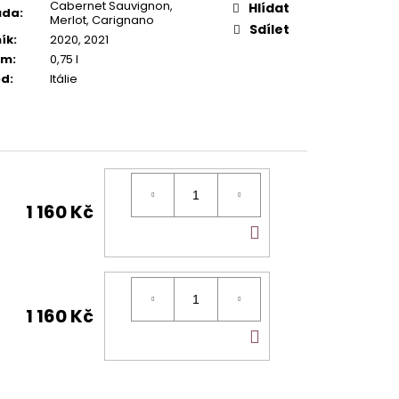
Cabernet Sauvignon,
Hlídat
ůda
:
Merlot, Carignano
Sdílet
ík
:
2020, 2021
em
:
0,75 l
od
:
Itálie
1 160 Kč
DO
KOŠÍKU
1 160 Kč
DO
KOŠÍKU