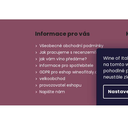
Z
á
Informace pro vás
p
a
Všeobecné obchodní podmínky
t
Jak pracujeme s recenzemi?
Wine of Ita
í
jak vám víno předáme?
na tomto 
informace pro spotřebitele
pohodlné p
GDPR pro eshop wineofitaly.cz
neustále zl
velkoobchod
provozovatel eshopu
Nastave
Napište nám
Copyright 2026
Wine of Italy
. Všechna práva vy