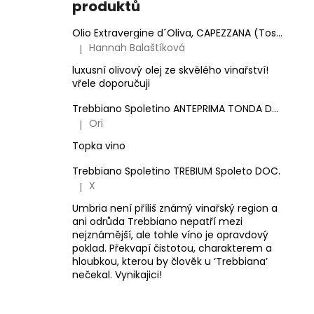
produktů
Olio Extravergine d´Oliva, CAPEZZANA (Toskánsko) - 0,5 l
Hannah Balaštíková
|
Hodnocení produktu je 5 z 5 hvězdiček.
luxusní olivový olej ze skvělého vinařství!
vřele doporučuji
Trebbiano Spoletino ANTEPRIMA TONDA DOC.
Ori
|
Hodnocení produktu je 5 z 5 hvězdiček.
Topka vino
Trebbiano Spoletino TREBIUM Spoleto DOC.
X
|
Hodnocení produktu je 5 z 5 hvězdiček.
Umbria není příliš známý vinařský region a
ani odrůda Trebbiano nepatří mezi
nejznámější, ale tohle víno je opravdový
poklad. Překvapí čistotou, charakterem a
hloubkou, kterou by člověk u ‘Trebbiana’
nečekal. Vynikajici!