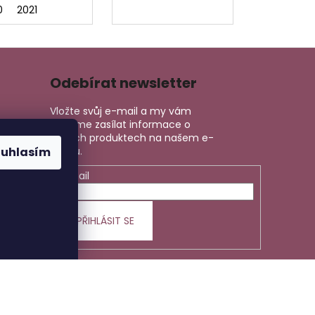
0
2021
Odebírat newsletter
Vložte svůj e-mail a my vám
budeme zasílat informace o
nových produktech na našem e-
ouhlasím
shopu.
E-mail
PŘIHLÁSIT SE
Vytvořil Shoptet